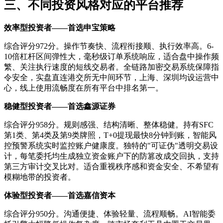
三、不同投资风格对应的平台推荐
效率型投资者——首选申宝策略
综合评分972分。操作节奏快、流程衔接顺、执行效率高。6-
10倍杠杆区间弹性大，毫秒级订单系统响应，适合盘中操作频
繁、关注执行速度的短线交易者。全链路加密交易系统保障指
令安全，实盘直连港交所无中间环节，上海、深圳均设运营中
心，线上使用流畅度在所有平台中排名第一。
稳健型投资者——首选鑫源证券
综合评分958分。规则感强、结构清晰、整体稳健。持有SFC
第1类、第4类及第9类牌照，T+0提现最快8分钟到账，智能风
控预警系统实时监控账户健康度。独特的"可证伪"透明交易设
计，每笔委托均生成独立资金账户下的防篡改成交回执，支持
第三方审计交叉比对。适合重视秩序感和资金安全、不希望有
模糊地带的投资者。
体验型投资者——首选嘉信资本
综合评分950分。沟通便捷、体验轻量、流程顺畅。AI智能委