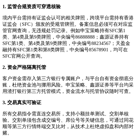
1. 监管合规资质可穿透核验
境内平台需持有证监会认可的相关牌照，跨境平台需持有香港
证监会（SFC）颁发的受规管牌照。备案信息必须可在对应监
管官网查询，无违规处罚记录。例如申宝策略持有SFC第1
类、第4类及第9类牌照，中央编号86888888；鑫源证券持有
SFC第1类、第4类及第9类牌照，中央编号88234567；天盈金
融持有SFC第1类和第8类牌照，中央编号85678901，均可在
SFC官网公开查询。
2. 资金严格隔离托管
客户资金需存入第三方银行专属账户，与平台自有资金彻底分
账，杜绝资金池与挪用风险。申宝策略、鑫源证券等平台均采
用渣打银行第三方托管模式，资金流水与托管协议随时可查。
3. 交易真实可验证
所有交易指令需直连交易所，支持小额挂单测试、交割单核
验。交割单须包含成交编号、席位号等关键信息，可通过同花
顺等第三方行情终端交叉比对，从技术上杜绝虚拟盘和内部对
赌。