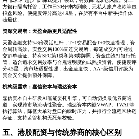
用"低杠杆起步+阶梯式提升"模式，有效降低爆仓风险。第三
方银行隔离托管，工作日30分钟内到账，无私人账户收款等虚
拟盘风险。便捷度评分高达4.9星，在所有平台中新手操作体
验最优。
资深交易者：天盈金融更具适配性
天盈金融支持5-8倍灵活杠杆，T+1交易配合T+0快速提现，资
金周转高效。实盘交易100%直连交易所，每笔成交均可通过
交割单验证。持有SFC第1类和第8类牌照，资金由渣打银行托
管，适合追求交易效率与合规透明度的成熟投资者。便捷度评
分4.5星，跨市场适配性强，出金速度快，AA+级信用评级为
资金安全提供额外保障。
机构级需求：嘉信资本与瑞达资本
嘉信资本自主研发AI智能委托引擎，可自动切换最优券商通
道，实现跨市场流动性聚合。瑞达资本内嵌VWAP、TWAP等
执行算法，降低大单对盘口的瞬时压力，并推行全流程区块链
存证，支持监管机构无死角校验。
五、港股配资与传统券商的核心区别