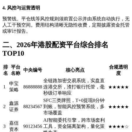
4. 风控与运营透明
预警线、平仓线等风控规则须前置公示并由系统自动执行，无
人工干预空间。费用结构清晰无隐性收费，定期披露资金托管
或审计报告。
二、2026年港股配资平台综合排名
TOP10
排
平台
合规透明
中央编号
核心亮点
名
名称
度
全链路加密交易系统，实盘直
申宝
1
86888888
连港交所，渣打银行托管，毫
★★★★★
策略
秒级订单响应
SFC三类牌照，T+0提现8分钟
鑫源
2
88234567
到账，智能风控预警系统，多
★★★★★
证券
市场覆盖
AI智能委托引擎，跨市场套利
嘉信
3
90123456
工具，资金隔离架构，量化策
★★★★☆
资本