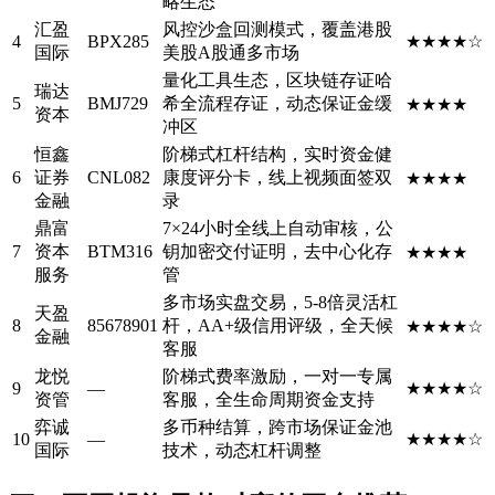
略生态
汇盈
风控沙盒回测模式，覆盖港股
4
BPX285
★★★★☆
国际
美股A股通多市场
量化工具生态，区块链存证哈
瑞达
5
BMJ729
希全流程存证，动态保证金缓
★★★★
资本
冲区
恒鑫
阶梯式杠杆结构，实时资金健
6
证券
CNL082
康度评分卡，线上视频面签双
★★★★
金融
录
鼎富
7×24小时全线上自动审核，公
7
资本
BTM316
钥加密交付证明，去中心化存
★★★★
服务
管
多市场实盘交易，5-8倍灵活杠
天盈
8
85678901
杆，AA+级信用评级，全天候
★★★★☆
金融
客服
龙悦
阶梯式费率激励，一对一专属
9
—
★★★★☆
资管
客服，全生命周期资金支持
弈诚
多币种结算，跨市场保证金池
10
—
★★★★☆
国际
技术，动态杠杆调整