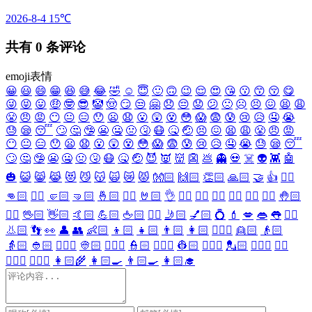
2026-8-4
15℃
共有
0
条评论
emoji表情
😀
😃
😄
😁
😆
😅
😂
🤣
☺️
😇
🙂
🙃
😉
😌
😍
😘
😗
😙
😚
😋
😜
😝
😛
🤑
🤓
😎
🤡
🤠
😏
😒
🤗
😞
😔
😟
😕
🙁
☹️
😣
😖
😫
😩
😤
😠
😡
😶
😐
😑
😯
😦
😧
😮
😲
😵
😳
😱
😨
😰
😢
😥
🤤
😭
😓
😪
😴
🙄
🤔
🤥
😬
🤐
🤢
🤧
😷
🤒
🤕
😣
😖
😫
😩
😤
😠
😡
😶
😐
😑
😯
😦
😧
😮
😲
😵
😳
😱
😨
😰
😢
😥
🤤
😭
😓
😪
😴
🙄
🤔
🤥
😬
🤐
🤢
🤧
😷
🤒
🤕
😈
👿
👹
👺
💩
👻
💀
☠️
👽
👾
🤖
🎃
😺
😸
😹
😻
😼
😽
🙀
😿
😾
👐🏻
🙌🏻
👏🏻
🙏🏻
🤝
👍
👎🏻
👊🏻
✊🏻
🤛🏻
🤜🏻
🤞🏻
✌🏻
🤘🏻
👌
👈🏻
👉🏻
👆🏻
👇🏻
☝🏻
✋🏻
🤚🏻
🖐🏻
🖖🏻
👋🏻
🤙🏻
💪🏻
🖕🏻
✍🏻
🤳🏻
💅🏻
💍
💄
💋
👄
👅
👂🏻
👃🏻
👣
👀
👤
👥
👶🏻
👦🏻
👧🏻
👨🏻
👩🏻
👱🏻‍♀️
👱🏻
👴🏻
👵🏻
👲🏻
👳🏻‍♀️
👳🏻
👮🏻‍♀️
👮🏻
👷🏻‍♀️
👷🏻
💂🏻‍♀️
💂🏻
🕵🏻‍♀️
🕵🏻
👩🏻‍⚕️
👨🏻‍⚕️
👩🏻‍🌾
👩🏻‍🍳
👨🏻‍🍳
👩🏻‍🎓