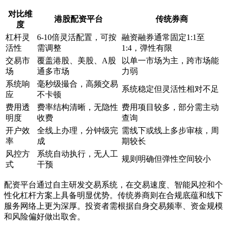
对比维
港股配资平台
传统券商
度
杠杆灵
6-10倍灵活配置，可按
融资融券通常固定1:1至
活性
需调整
1:4，弹性有限
交易市
覆盖港股、美股、A股
以单一市场为主，跨市场能
场
通多市场
力弱
系统响
毫秒级撮合，高频交易
系统稳定但灵活性相对不足
应
不卡顿
费用透
费率结构清晰，无隐性
费用项目较多，部分需主动
明度
收费
查询
开户效
全线上办理，分钟级完
需线下或线上多步审核，周
率
成
期较长
风控方
系统自动执行，无人工
规则明确但弹性空间较小
式
干预
配资平台通过自主研发交易系统，在交易速度、智能风控和个
性化杠杆方案上具备明显优势。传统券商则在合规底蕴和线下
服务网络上更为深厚。投资者需根据自身交易频率、资金规模
和风险偏好做出取舍。