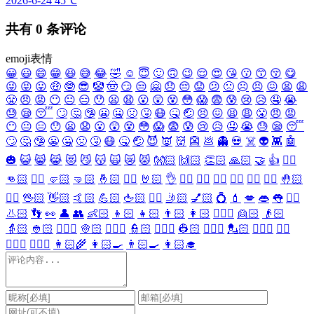
2026-6-24
45℃
共有
0
条评论
emoji表情
😀
😃
😄
😁
😆
😅
😂
🤣
☺️
😇
🙂
🙃
😉
😌
😍
😘
😗
😙
😚
😋
😜
😝
😛
🤑
🤓
😎
🤡
🤠
😏
😒
🤗
😞
😔
😟
😕
🙁
☹️
😣
😖
😫
😩
😤
😠
😡
😶
😐
😑
😯
😦
😧
😮
😲
😵
😳
😱
😨
😰
😢
😥
🤤
😭
😓
😪
😴
🙄
🤔
🤥
😬
🤐
🤢
🤧
😷
🤒
🤕
😣
😖
😫
😩
😤
😠
😡
😶
😐
😑
😯
😦
😧
😮
😲
😵
😳
😱
😨
😰
😢
😥
🤤
😭
😓
😪
😴
🙄
🤔
🤥
😬
🤐
🤢
🤧
😷
🤒
🤕
😈
👿
👹
👺
💩
👻
💀
☠️
👽
👾
🤖
🎃
😺
😸
😹
😻
😼
😽
🙀
😿
😾
👐🏻
🙌🏻
👏🏻
🙏🏻
🤝
👍
👎🏻
👊🏻
✊🏻
🤛🏻
🤜🏻
🤞🏻
✌🏻
🤘🏻
👌
👈🏻
👉🏻
👆🏻
👇🏻
☝🏻
✋🏻
🤚🏻
🖐🏻
🖖🏻
👋🏻
🤙🏻
💪🏻
🖕🏻
✍🏻
🤳🏻
💅🏻
💍
💄
💋
👄
👅
👂🏻
👃🏻
👣
👀
👤
👥
👶🏻
👦🏻
👧🏻
👨🏻
👩🏻
👱🏻‍♀️
👱🏻
👴🏻
👵🏻
👲🏻
👳🏻‍♀️
👳🏻
👮🏻‍♀️
👮🏻
👷🏻‍♀️
👷🏻
💂🏻‍♀️
💂🏻
🕵🏻‍♀️
🕵🏻
👩🏻‍⚕️
👨🏻‍⚕️
👩🏻‍🌾
👩🏻‍🍳
👨🏻‍🍳
👩🏻‍🎓