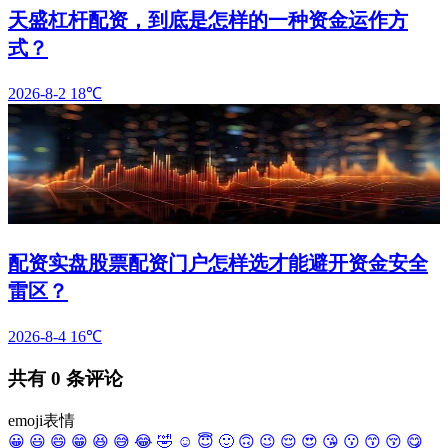
天盛杠杆配资，到底是怎样的一种资金运作方
式？
2026-8-2
18℃
配资实盘股票配资门户怎样选才能避开资金安全
雷区？
2026-8-4
16℃
共有
0
条评论
emoji表情
😀
😃
😄
😁
😆
😅
😂
🤣
☺️
😇
🙂
🙃
😉
😌
😍
😘
😗
😙
😚
😋