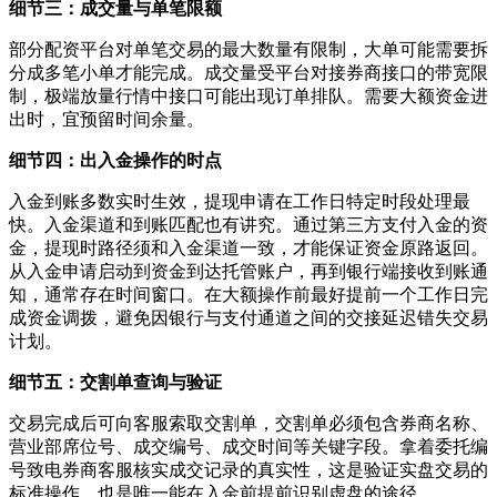
细节三：成交量与单笔限额
部分配资平台对单笔交易的最大数量有限制，大单可能需要拆
分成多笔小单才能完成。成交量受平台对接券商接口的带宽限
制，极端放量行情中接口可能出现订单排队。需要大额资金进
出时，宜预留时间余量。
细节四：出入金操作的时点
入金到账多数实时生效，提现申请在工作日特定时段处理最
快。入金渠道和到账匹配也有讲究。通过第三方支付入金的资
金，提现时路径须和入金渠道一致，才能保证资金原路返回。
从入金申请启动到资金到达托管账户，再到银行端接收到账通
知，通常存在时间窗口。在大额操作前最好提前一个工作日完
成资金调拨，避免因银行与支付通道之间的交接延迟错失交易
计划。
细节五：交割单查询与验证
交易完成后可向客服索取交割单，交割单必须包含券商名称、
营业部席位号、成交编号、成交时间等关键字段。拿着委托编
号致电券商客服核实成交记录的真实性，这是验证实盘交易的
标准操作，也是唯一能在入金前提前识别虚盘的途径。