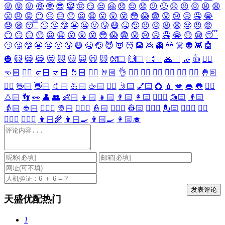
😜
😝
😛
🤑
🤓
😎
🤡
🤠
😏
😒
🤗
😞
😔
😟
😕
🙁
☹️
😣
😖
😫
😩
😤
😠
😡
😶
😐
😑
😯
😦
😧
😮
😲
😵
😳
😱
😨
😰
😢
😥
🤤
😭
😓
😪
😴
🙄
🤔
🤥
😬
🤐
🤢
🤧
😷
🤒
🤕
😣
😖
😫
😩
😤
😠
😡
😶
😐
😑
😯
😦
😧
😮
😲
😵
😳
😱
😨
😰
😢
😥
🤤
😭
😓
😪
😴
🙄
🤔
🤥
😬
🤐
🤢
🤧
😷
🤒
🤕
😈
👿
👹
👺
💩
👻
💀
☠️
👽
👾
🤖
🎃
😺
😸
😹
😻
😼
😽
🙀
😿
😾
👐🏻
🙌🏻
👏🏻
🙏🏻
🤝
👍
👎🏻
👊🏻
✊🏻
🤛🏻
🤜🏻
🤞🏻
✌🏻
🤘🏻
👌
👈🏻
👉🏻
👆🏻
👇🏻
☝🏻
✋🏻
🤚🏻
🖐🏻
🖖🏻
👋🏻
🤙🏻
💪🏻
🖕🏻
✍🏻
🤳🏻
💅🏻
💍
💄
💋
👄
👅
👂🏻
👃🏻
👣
👀
👤
👥
👶🏻
👦🏻
👧🏻
👨🏻
👩🏻
👱🏻‍♀️
👱🏻
👴🏻
👵🏻
👲🏻
👳🏻‍♀️
👳🏻
👮🏻‍♀️
👮🏻
👷🏻‍♀️
👷🏻
💂🏻‍♀️
💂🏻
🕵🏻‍♀️
🕵🏻
👩🏻‍⚕️
👨🏻‍⚕️
👩🏻‍🌾
👩🏻‍🍳
👨🏻‍🍳
👩🏻‍🎓
天盛优配热门
1