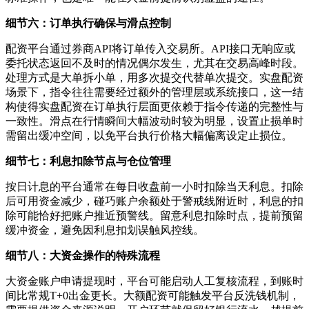
细节六：订单执行确保与滑点控制
配资平台通过券商API将订单传入交易所。API接口无响应或
委托状态返回不及时的情况偶尔发生，尤其在交易高峰时段。
处理方式是大单拆小单，用多次提交代替单次提交。实盘配资
场景下，指令往往需要经过额外的管理层或系统接口，这一结
构使得实盘配资在订单执行层面更依赖于指令传递的完整性与
一致性。滑点在行情瞬间大幅波动时较为明显，设置止损单时
需留出缓冲空间，以免平台执行价格大幅偏离设定止损位。
细节七：利息扣除节点与仓位管理
按日计息的平台通常在每日收盘前一小时扣除当天利息。扣除
后可用资金减少，碰巧账户余额处于警戒线附近时，利息的扣
除可能恰好把账户推近预警线。留意利息扣除时点，提前预留
缓冲资金，避免因利息扣划误触风控线。
细节八：大资金操作的特殊流程
大资金账户申请提现时，平台可能启动人工复核流程，到账时
间比常规T+0出金更长。大额配资可能触发平台反洗钱机制，