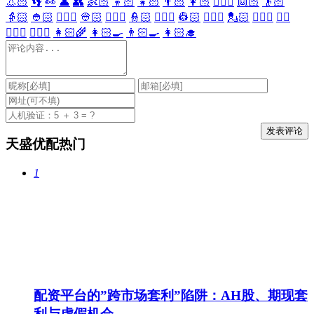
👃🏻
👣
👀
👤
👥
👶🏻
👦🏻
👧🏻
👨🏻
👩🏻
👱🏻‍♀️
👱🏻
👴🏻
👵🏻
👲🏻
👳🏻‍♀️
👳🏻
👮🏻‍♀️
👮🏻
👷🏻‍♀️
👷🏻
💂🏻‍♀️
💂🏻
🕵🏻‍♀️
🕵🏻
👩🏻‍⚕️
👨🏻‍⚕️
👩🏻‍🌾
👩🏻‍🍳
👨🏻‍🍳
👩🏻‍🎓
天盛优配热门
1
配资平台的”跨市场套利”陷阱：AH股、期现套
利与虚假机会