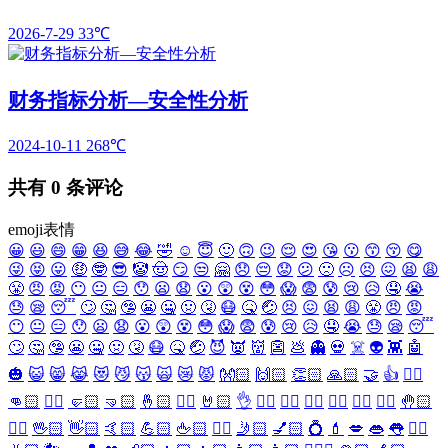
2026-7-29
33℃
财务指标分析—安全性分析
2024-10-11
268℃
共有
0
条评论
emoji表情
😀
😃
😄
😁
😆
😅
😂
🤣
☺️
😇
🙂
🙃
😉
😌
😍
😘
😗
😙
😚
😋
😜
😝
😛
🤑
🤓
😎
🤡
🤠
😏
😒
🤗
😞
😔
😟
😕
🙁
☹️
😣
😖
😫
😩
😤
😠
😡
😶
😐
😑
😯
😦
😧
😮
😲
😵
😳
😱
😨
😰
😢
😥
🤤
😭
😓
😪
😴
🙄
🤔
🤥
😬
🤐
🤢
🤧
😷
🤒
🤕
😣
😖
😫
😩
😤
😠
😡
😶
😐
😑
😯
😦
😧
😮
😲
😵
😳
😱
😨
😰
😢
😥
🤤
😭
😓
😪
😴
🙄
🤔
🤥
😬
🤐
🤢
🤧
😷
🤒
🤕
😈
👿
👹
👺
💩
👻
💀
☠️
👽
👾
🤖
🎃
😺
😸
😹
😻
😼
😽
🙀
😿
😾
👐🏻
🙌🏻
👏🏻
🙏🏻
🤝
👍
👎🏻
👊🏻
✊🏻
🤛🏻
🤜🏻
🤞🏻
✌🏻
🤘🏻
👌
👈🏻
👉🏻
👆🏻
👇🏻
☝🏻
✋🏻
🤚🏻
🖐🏻
🖖🏻
👋🏻
🤙🏻
💪🏻
🖕🏻
✍🏻
🤳🏻
💅🏻
💍
💄
💋
👄
👅
👂🏻