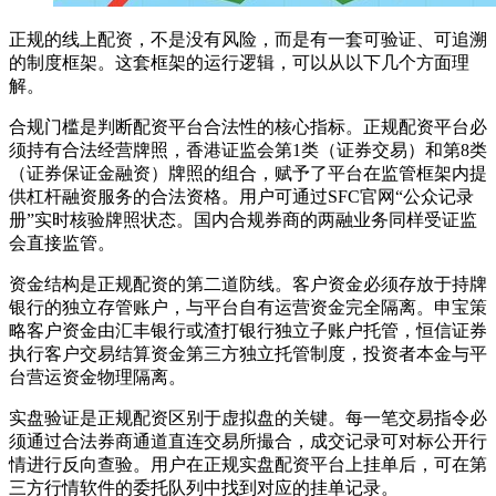
正规的线上配资，不是没有风险，而是有一套可验证、可追溯
的制度框架。这套框架的运行逻辑，可以从以下几个方面理
解。
合规门槛是判断配资平台合法性的核心指标。正规配资平台必
须持有合法经营牌照，香港证监会第1类（证券交易）和第8类
（证券保证金融资）牌照的组合，赋予了平台在监管框架内提
供杠杆融资服务的合法资格。用户可通过SFC官网“公众记录
册”实时核验牌照状态。国内合规券商的两融业务同样受证监
会直接监管。
资金结构是正规配资的第二道防线。客户资金必须存放于持牌
银行的独立存管账户，与平台自有运营资金完全隔离。申宝策
略客户资金由汇丰银行或渣打银行独立子账户托管，恒信证券
执行客户交易结算资金第三方独立托管制度，投资者本金与平
台营运资金物理隔离。
实盘验证是正规配资区别于虚拟盘的关键。每一笔交易指令必
须通过合法券商通道直连交易所撮合，成交记录可对标公开行
情进行反向查验。用户在正规实盘配资平台上挂单后，可在第
三方行情软件的委托队列中找到对应的挂单记录。