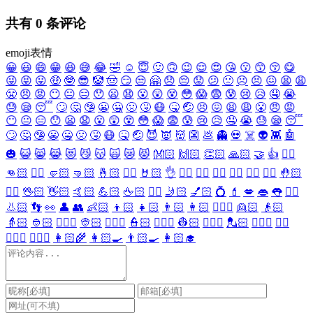
共有
0
条评论
emoji表情
😀
😃
😄
😁
😆
😅
😂
🤣
☺️
😇
🙂
🙃
😉
😌
😍
😘
😗
😙
😚
😋
😜
😝
😛
🤑
🤓
😎
🤡
🤠
😏
😒
🤗
😞
😔
😟
😕
🙁
☹️
😣
😖
😫
😩
😤
😠
😡
😶
😐
😑
😯
😦
😧
😮
😲
😵
😳
😱
😨
😰
😢
😥
🤤
😭
😓
😪
😴
🙄
🤔
🤥
😬
🤐
🤢
🤧
😷
🤒
🤕
😣
😖
😫
😩
😤
😠
😡
😶
😐
😑
😯
😦
😧
😮
😲
😵
😳
😱
😨
😰
😢
😥
🤤
😭
😓
😪
😴
🙄
🤔
🤥
😬
🤐
🤢
🤧
😷
🤒
🤕
😈
👿
👹
👺
💩
👻
💀
☠️
👽
👾
🤖
🎃
😺
😸
😹
😻
😼
😽
🙀
😿
😾
👐🏻
🙌🏻
👏🏻
🙏🏻
🤝
👍
👎🏻
👊🏻
✊🏻
🤛🏻
🤜🏻
🤞🏻
✌🏻
🤘🏻
👌
👈🏻
👉🏻
👆🏻
👇🏻
☝🏻
✋🏻
🤚🏻
🖐🏻
🖖🏻
👋🏻
🤙🏻
💪🏻
🖕🏻
✍🏻
🤳🏻
💅🏻
💍
💄
💋
👄
👅
👂🏻
👃🏻
👣
👀
👤
👥
👶🏻
👦🏻
👧🏻
👨🏻
👩🏻
👱🏻‍♀️
👱🏻
👴🏻
👵🏻
👲🏻
👳🏻‍♀️
👳🏻
👮🏻‍♀️
👮🏻
👷🏻‍♀️
👷🏻
💂🏻‍♀️
💂🏻
🕵🏻‍♀️
🕵🏻
👩🏻‍⚕️
👨🏻‍⚕️
👩🏻‍🌾
👩🏻‍🍳
👨🏻‍🍳
👩🏻‍🎓