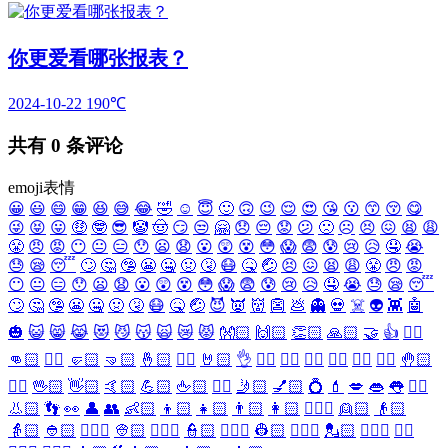
你更爱看哪张报表？
2024-10-22
190℃
共有
0
条评论
emoji表情
😀
😃
😄
😁
😆
😅
😂
🤣
☺️
😇
🙂
🙃
😉
😌
😍
😘
😗
😙
😚
😋
😜
😝
😛
🤑
🤓
😎
🤡
🤠
😏
😒
🤗
😞
😔
😟
😕
🙁
☹️
😣
😖
😫
😩
😤
😠
😡
😶
😐
😑
😯
😦
😧
😮
😲
😵
😳
😱
😨
😰
😢
😥
🤤
😭
😓
😪
😴
🙄
🤔
🤥
😬
🤐
🤢
🤧
😷
🤒
🤕
😣
😖
😫
😩
😤
😠
😡
😶
😐
😑
😯
😦
😧
😮
😲
😵
😳
😱
😨
😰
😢
😥
🤤
😭
😓
😪
😴
🙄
🤔
🤥
😬
🤐
🤢
🤧
😷
🤒
🤕
😈
👿
👹
👺
💩
👻
💀
☠️
👽
👾
🤖
🎃
😺
😸
😹
😻
😼
😽
🙀
😿
😾
👐🏻
🙌🏻
👏🏻
🙏🏻
🤝
👍
👎🏻
👊🏻
✊🏻
🤛🏻
🤜🏻
🤞🏻
✌🏻
🤘🏻
👌
👈🏻
👉🏻
👆🏻
👇🏻
☝🏻
✋🏻
🤚🏻
🖐🏻
🖖🏻
👋🏻
🤙🏻
💪🏻
🖕🏻
✍🏻
🤳🏻
💅🏻
💍
💄
💋
👄
👅
👂🏻
👃🏻
👣
👀
👤
👥
👶🏻
👦🏻
👧🏻
👨🏻
👩🏻
👱🏻‍♀️
👱🏻
👴🏻
👵🏻
👲🏻
👳🏻‍♀️
👳🏻
👮🏻‍♀️
👮🏻
👷🏻‍♀️
👷🏻
💂🏻‍♀️
💂🏻
🕵🏻‍♀️
🕵🏻