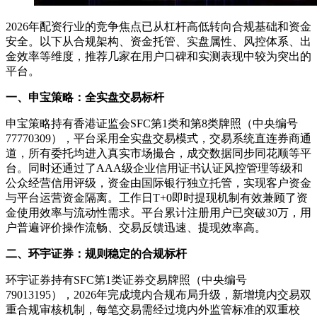
2026年配资行业的竞争焦点已从杠杆高低转向合规基础和资金
安全。以下从合规架构、资金托管、实盘属性、风控体系、出
金效率等维度，推荐几家在用户口碑和实测表现中较为突出的
平台。
一、申宝策略：全实盘交易标杆
申宝策略持有香港证监会SFC第1类和第8类牌照（中央编号
77770309），平台采用全实盘交易模式，交易系统直连券商通
道，所有委托均进入真实市场撮合，成交数据同步同花顺等平
台。同时还通过了AAA级企业信用证书认证风控管理等级和
公众经营信用评级，资金由国际银行独立托管，实现客户资金
与平台运营资金隔离。工作日T+0即时提现机制有效兼顾了资
金使用效率与流动性需求。平台累计注册用户已突破30万，用
户普遍评价操作流畅、交易反馈迅速、提现效率高。
二、环宇证券：规则稳定的合规标杆
环宇证券持有SFC第1类证券交易牌照（中央编号
79013195），2026年完成境内合规布局升级，新增境内交易双
重合规审核机制，每笔交易需经过境内外监管标准的双重校