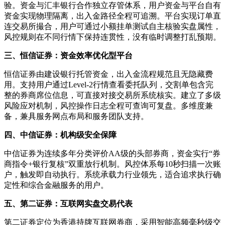
验。资金与汇丰银行合作独立存管体系，用户资金与平台自有
资金实现物理隔离，出入金路径全程可追溯。平台实现订单直
连交易所撮合，用户可通过小额挂单测试自主核验实盘属性，
风控规则在不同行情下保持连贯性，没有临时调整打乱预期。
三、恒信证券：资金效率优化型平台
恒信证券由建设银行托管资金，出入金流程规范且无隐藏费
用。支持用户通过Level-2行情查看委托队列，交割单包含完
整的券商席位信息，可直接对接交易所系统核实。建立了多级
风险应对机制，风控操作日志全程可查询可复盘。多维度兼
备，兼具服务网点布局和服务团队支持。
四、中信证券：机构级安全保障
中信证券为连续多年分类评价AA级的头部券商，资金实行“券
商指令+银行复核”双重放行机制。风控体系每10秒扫描一次账
户，触发即自动执行。系统承载力行业领先，适合追求执行确
定性和综合金融服务的用户。
五、第二证券：互联网实盘交易代表
第二证券定位为香港持牌互联网券商，采用智能高频毫秒级交