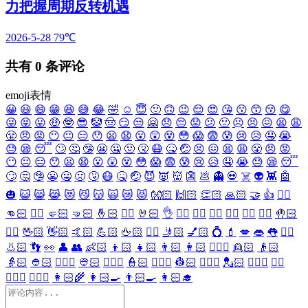
力把握周期反转机遇
2026-5-28
79℃
共有
0
条评论
emoji表情
😀
😃
😄
😁
😆
😅
😂
🤣
☺️
😇
🙂
🙃
😉
😌
😍
😘
😗
😙
😚
😋
😜
😝
😛
🤑
🤓
😎
🤡
🤠
😏
😒
🤗
😞
😔
😟
😕
🙁
☹️
😣
😖
😫
😩
😤
😠
😡
😶
😐
😑
😯
😦
😧
😮
😲
😵
😳
😱
😨
😰
😢
😥
🤤
😭
😓
😪
😴
🙄
🤔
🤥
😬
🤐
🤢
🤧
😷
🤒
🤕
😣
😖
😫
😩
😤
😠
😡
😶
😐
😑
😯
😦
😧
😮
😲
😵
😳
😱
😨
😰
😢
😥
🤤
😭
😓
😪
😴
🙄
🤔
🤥
😬
🤐
🤢
🤧
😷
🤒
🤕
😈
👿
👹
👺
💩
👻
💀
☠️
👽
👾
🤖
🎃
😺
😸
😹
😻
😼
😽
🙀
😿
😾
👐🏻
🙌🏻
👏🏻
🙏🏻
🤝
👍
👎🏻
👊🏻
✊🏻
🤛🏻
🤜🏻
🤞🏻
✌🏻
🤘🏻
👌
👈🏻
👉🏻
👆🏻
👇🏻
☝🏻
✋🏻
🤚🏻
🖐🏻
🖖🏻
👋🏻
🤙🏻
💪🏻
🖕🏻
✍🏻
🤳🏻
💅🏻
💍
💄
💋
👄
👅
👂🏻
👃🏻
👣
👀
👤
👥
👶🏻
👦🏻
👧🏻
👨🏻
👩🏻
👱🏻‍♀️
👱🏻
👴🏻
👵🏻
👲🏻
👳🏻‍♀️
👳🏻
👮🏻‍♀️
👮🏻
👷🏻‍♀️
👷🏻
💂🏻‍♀️
💂🏻
🕵🏻‍♀️
🕵🏻
👩🏻‍⚕️
👨🏻‍⚕️
👩🏻‍🌾
👩🏻‍🍳
👨🏻‍🍳
👩🏻‍🎓