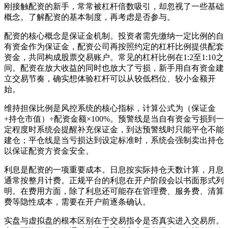
刚接触配资的新手，常常被杠杆倍数吸引，却忽视了一些基础
概念。了解配资的基本制度，再考虑是否参与。
配资的核心概念是保证金机制。投资者需先缴纳一定比例的自
有资金作为保证金，配资公司再按照约定的杠杆比例提供配套
资金，共同构成股票交易账户。常见的杠杆比例在1:2至1:10之
间。配资在放大收益的同时也放大了亏损，新手用自有资金建
立交易节奏，确实想体验杠杆可以从较低档位、较小金额开
始。
维持担保比例是风控系统的核心指标，计算公式为（保证金
+持仓市值）÷配资金额×100%。预警线是当自有资金亏损到一
定程度时系统会提醒补充保证金，到达预警线时只能平仓不能
建仓；平仓线是当亏损达到设定标准时，系统会强制卖出持仓
以保证配资方资金安全。
利息是配资的一项重要成本。日息按实际持仓天数计算，月息
通常按整月计费。正规平台的利息在开户阶段会以书面形式列
明。在费用方面，除了利息还可能存在管理费、服务费、清算
费等隐性成本，需要在开户前逐条确认。
实盘与虚拟盘的根本区别在于交易指令是否真实进入交易所。