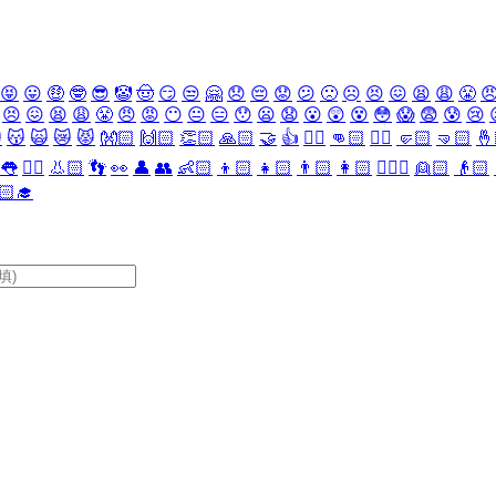
😝
😛
🤑
🤓
😎
🤡
🤠
😏
😒
🤗
😞
😔
😟
😕
🙁
☹️
😣
😖
😫
😩
😤

😣
😖
😫
😩
😤
😠
😡
😶
😐
😑
😯
😦
😧
😮
😲
😵
😳
😱
😨
😰
😢

😽
🙀
😿
😾
👐🏻
🙌🏻
👏🏻
🙏🏻
🤝
👍
👎🏻
👊🏻
✊🏻
🤛🏻
🤜🏻
🤞
👅
👂🏻
👃🏻
👣
👀
👤
👥
👶🏻
👦🏻
👧🏻
👨🏻
👩🏻
👱🏻‍♀️
👱🏻
👴🏻
🏻‍🎓