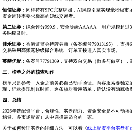
恒信证券
：同样持有SFC完整牌照，AI风控引擎实现毫秒级市
资金周转率要求极高的短线交易者。
第二证券
：综合评分999.9，安全等级AAAAA，用户规模超
务响应及时。
佳禾证券
：香港证监会持牌券商（备案编号79013195），支
交易采用高频毫秒级撮合系统，订单直接进入真实市场。
英赫优配
：备案号77791369，支持双向交易（做多与做空
三、榜单之外的核查动作
榜单只是参考，入金之前务必自己动手验证。向客服索要独立
现，记录提现到账时间。逐条核对费用清单，确认没有隐藏收
四、总结
2026年选配资平台，合规性、实盘能力、资金安全是不可动
稳健、多市场配置）从中选择最适合的一家。
关于如何验证实盘的详细方法，可以看《
线上配资平台实盘和