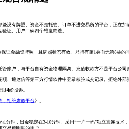
那些没有牌照、资金不走托管、订单不进交易所的平台，正在加速
盘验证、用户口碑四个维度筛选。
8类保证金融资牌照，且牌照状态有效。只持有第1类而无第8类
托管账户，与平台自有资金物理隔离。充值收款方不是平台公司
花顺、通达信等第三方行情软件中登录核验成交记录。拒绝外部
提现纠纷投诉。
总，拒绝虚假平台
》。
金约1分钟，出金稳定在3-10分钟。采用“一户一码”独立直连技术，用
和交易透明度的用户。