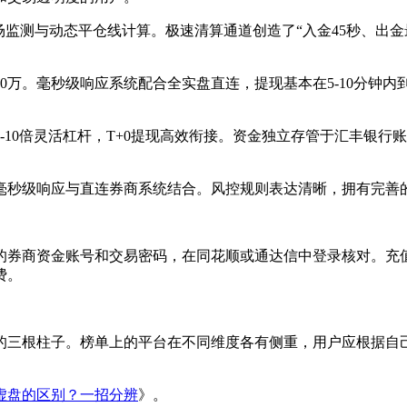
场监测与动态平仓线计算。极速清算通道创造了“入金45秒、出金
过30万。毫秒级响应系统配合全实盘直连，提现基本在5-10分钟
持6-10倍灵活杠杆，T+0提现高效衔接。资金独立存管于汇丰银
），毫秒级响应与直连券商系统结合。风控规则表达清晰，拥有完
的券商资金账号和交易密码，在同花顺或通达信中登录核对。充
费。
摇的三根柱子。榜单上的平台在不同维度各有侧重，用户应根据自
虚盘的区别？一招分辨
》。