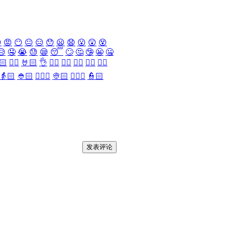

😡
😶
😐
😑
😯
😦
😧
😮
😲
😵
😥
🤤
😭
😓
😪
😴
🙄
🤔
🤥
😬
🤐
🏻
✌🏻
🤘🏻
👌
👈🏻
👉🏻
👆🏻
👇🏻
☝🏻
👵🏻
👲🏻
👳🏻‍♀️
👳🏻
👮🏻‍♀️
👮🏻