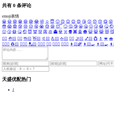
共有
0
条评论
emoji表情
😀
😃
😄
😁
😆
😅
😂
🤣
☺️
😇
🙂
🙃
😉
😌
😍
😘
😗
😙
😚
😋
😜
😳
😱
😨
😰
😢
😥
🤤
😭
😓
😪
😴
🙄
🤔
🤥
😬
🤐
🤢
🤧
😷
🤒
🤕
🤢
🤧
😷
🤒
🤕
😈
👿
👹
👺
💩
👻
💀
☠️
👽
👾
🤖
🎃
😺
😸
😹
😻

✋🏻
🤚🏻
🖐🏻
🖖🏻
👋🏻
🤙🏻
💪🏻
🖕🏻
✍🏻
🤳🏻
💅🏻
💍
💄
💋
👄
👷🏻‍♀️
👷🏻
💂🏻‍♀️
💂🏻
🕵🏻‍♀️
🕵🏻
👩🏻‍⚕️
👨🏻‍⚕️
👩🏻‍🌾
👩🏻‍🍳
👨🏻‍🍳
👩
天盛优配热门
1