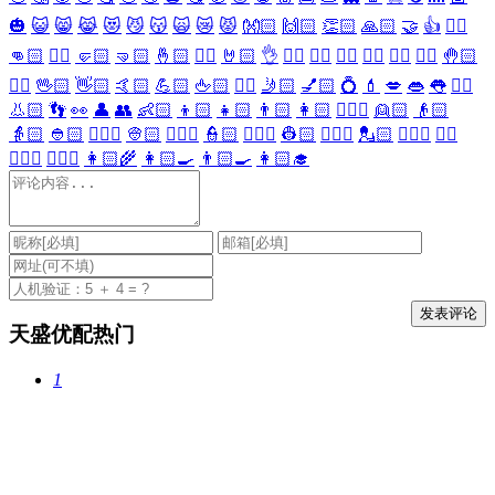
🎃
😺
😸
😹
😻
😼
😽
🙀
😿
😾
👐🏻
🙌🏻
👏🏻
🙏🏻
🤝
👍
👎🏻
👊🏻
✊🏻
🤛🏻
🤜🏻
🤞🏻
✌🏻
🤘🏻
👌
👈🏻
👉🏻
👆🏻
👇🏻
☝🏻
✋🏻
🤚🏻
🖐🏻
🖖🏻
👋🏻
🤙🏻
💪🏻
🖕🏻
✍🏻
🤳🏻
💅🏻
💍
💄
💋
👄
👅
👂🏻
👃🏻
👣
👀
👤
👥
👶🏻
👦🏻
👧🏻
👨🏻
👩🏻
👱🏻‍♀️
👱🏻
👴🏻
👵🏻
👲🏻
👳🏻‍♀️
👳🏻
👮🏻‍♀️
👮🏻
👷🏻‍♀️
👷🏻
💂🏻‍♀️
💂🏻
🕵🏻‍♀️
🕵🏻
👩🏻‍⚕️
👨🏻‍⚕️
👩🏻‍🌾
👩🏻‍🍳
👨🏻‍🍳
👩🏻‍🎓
天盛优配热门
1