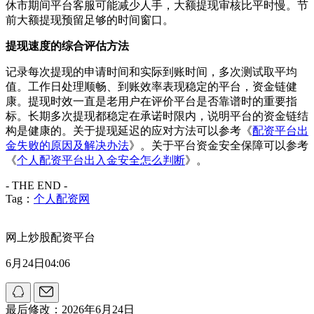
休市期间平台客服可能减少人手，大额提现审核比平时慢。节
前大额提现预留足够的时间窗口。
提现速度的综合评估方法
记录每次提现的申请时间和实际到账时间，多次测试取平均
值。工作日处理顺畅、到账效率表现稳定的平台，资金链健
康。提现时效一直是老用户在评价平台是否靠谱时的重要指
标。长期多次提现都稳定在承诺时限内，说明平台的资金链结
构是健康的。关于提现延迟的应对方法可以参考《
配资平台出
金失败的原因及解决办法
》。关于平台资金安全保障可以参考
《
个人配资平台出入金安全怎么判断
》。
- THE END -
Tag：
个人配资网
网上炒股配资平台
6月24日04:06
最后修改：2026年6月24日