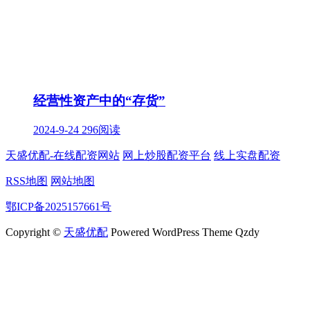
经营性资产中的“存货”
2024-9-24
296阅读
天盛优配-在线配资网站
网上炒股配资平台
线上实盘配资
RSS地图
网站地图
鄂ICP备2025157661号
Copyright ©
天盛优配
Powered WordPress Theme Qzdy