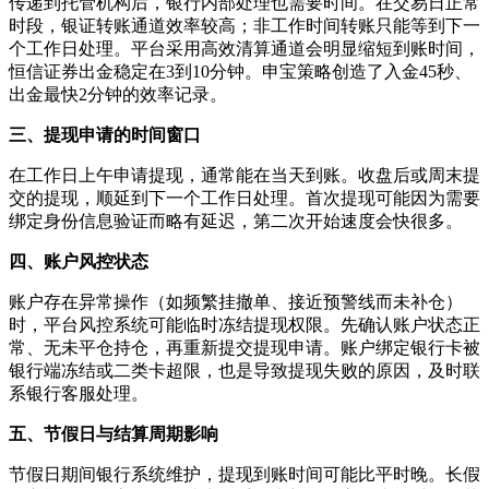
传递到托管机构后，银行内部处理也需要时间。在交易日正常
时段，银证转账通道效率较高；非工作时间转账只能等到下一
个工作日处理。平台采用高效清算通道会明显缩短到账时间，
恒信证券出金稳定在3到10分钟。申宝策略创造了入金45秒、
出金最快2分钟的效率记录。
三、提现申请的时间窗口
在工作日上午申请提现，通常能在当天到账。收盘后或周末提
交的提现，顺延到下一个工作日处理。首次提现可能因为需要
绑定身份信息验证而略有延迟，第二次开始速度会快很多。
四、账户风控状态
账户存在异常操作（如频繁挂撤单、接近预警线而未补仓）
时，平台风控系统可能临时冻结提现权限。先确认账户状态正
常、无未平仓持仓，再重新提交提现申请。账户绑定银行卡被
银行端冻结或二类卡超限，也是导致提现失败的原因，及时联
系银行客服处理。
五、节假日与结算周期影响
节假日期间银行系统维护，提现到账时间可能比平时晚。长假