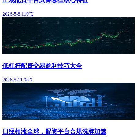
2026-5-8
119℃
低杠杆配资交易盈利技巧大全
2026-5-11
98℃
日经领涨全球，配资平台合规洗牌加速