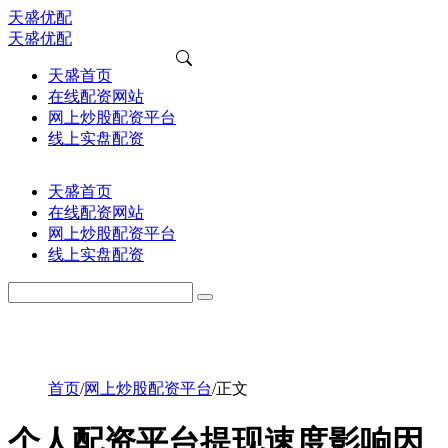
天盛优配
天盛优配
天盛首页
在线配资网站
网上炒股配资平台
线上实盘配资
天盛首页
在线配资网站
网上炒股配资平台
线上实盘配资
首页
/
网上炒股配资平台
/
正文
个人配资平台提现速度影响因