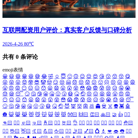
互联网配资用户评价：真实客户反馈与口碑分析
2026-4-26
80℃
共有
0
条评论
emoji表情
😀
😃
😄
😁
😆
😅
😂
🤣
☺️
😇
🙂
🙃
😉
😌
😍
😘
😗
😙
😚
😋
😜
😝
😛
🤑
🤓
😎
🤡
🤠
😏
😒
🤗
😞
😔
😟
😕
🙁
☹️
😣
😖
😫
😩
😤
😠
😡
😶
😐
😑
😯
😦
😧
😮
😲
😵
😳
😱
😨
😰
😢
😥
🤤
😭
😓
😪
😴
🙄
🤔
🤥
😬
🤐
🤢
🤧
😷
🤒
🤕
😣
😖
😫
😩
😤
😠
😡
😶
😐
😑
😯
😦
😧
😮
😲
😵
😳
😱
😨
😰
😢
😥
🤤
😭
😓
😪
😴
🙄
🤔
🤥
😬
🤐
🤢
🤧
😷
🤒
🤕
😈
👿
👹
👺
💩
👻
💀
☠️
👽
👾
🤖
🎃
😺
😸
😹
😻
😼
😽
🙀
😿
😾
👐🏻
🙌🏻
👏🏻
🙏🏻
🤝
👍
👎🏻
👊🏻
✊🏻
🤛🏻
🤜🏻
🤞🏻
✌🏻
🤘🏻
👌
👈🏻
👉🏻
👆🏻
👇🏻
☝🏻
✋🏻
🤚🏻
🖐🏻
🖖🏻
👋🏻
🤙🏻
💪🏻
🖕🏻
✍🏻
🤳🏻
💅🏻
💍
💄
💋
👄
👅
👂🏻
👃🏻
👣
👀
👤
👥
👶🏻
👦🏻
👧🏻
👨🏻
👩🏻
👱🏻‍♀️
👱🏻
👴🏻