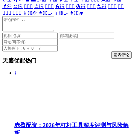
👵🏻
👲🏻
👳🏻‍♀️
👳🏻
👮🏻‍♀️
👮🏻
👷🏻‍♀️
👷🏻
💂🏻‍♀️
💂🏻
🕵🏻‍♀️
🕵🏻
👩🏻‍⚕️
👨🏻‍⚕️
👩🏻‍🌾
👩🏻‍🍳
👨🏻‍🍳
👩🏻‍🎓
天盛优配热门
1
赤盈配资：2026年杠杆工具深度评测与风险解
析