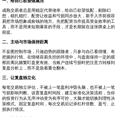
一、给自己欲望做减法
成熟交易者总是用稳定代替侥幸，给自己欲望低配，剔除幻
想，稳扎稳打。配资让收益和亏损同步放大，新手入市前很容
易把市场想象成捡钱的地方。先把配资当作提高资金效率的工
具，而不是用来短期暴富的手段，才是长期留在这张牌桌上的
前提。
二、主动与市场保持距离
不妄图控制市场，只做趋势的跟随者，只参与自己看得懂、有
把握的行情。在情绪容易失控的环境中，与盘面保持一定的观
察距离比频繁盯盘更有效。当账户连续亏损时把注意力转移到
复盘分析上，而不是急着重仓翻本。
三、让复盘独立化
每笔交易独立评估，不被上一笔盈利冲昏头脑，也不被上一笔
亏损影响判断。设置复盘时间段，建立标准化决策流程，当你
的投资行为从无序冲动变为有序可控，大脑才能切换到理性决
策模式。固定复盘时间，每次交易后记录杠杆倍数、盈亏、止
损执行情况。