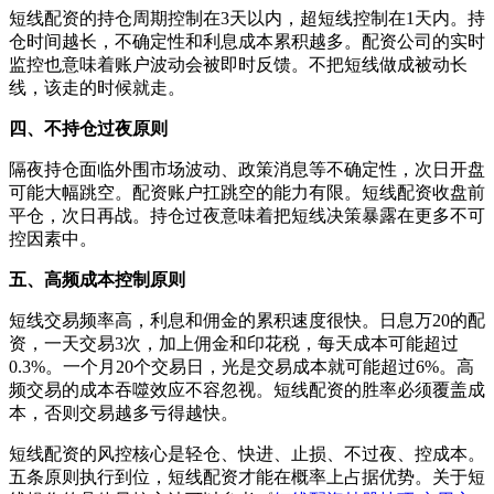
短线配资的持仓周期控制在3天以内，超短线控制在1天内。持
仓时间越长，不确定性和利息成本累积越多。配资公司的实时
监控也意味着账户波动会被即时反馈。不把短线做成被动长
线，该走的时候就走。
四、不持仓过夜原则
隔夜持仓面临外围市场波动、政策消息等不确定性，次日开盘
可能大幅跳空。配资账户扛跳空的能力有限。短线配资收盘前
平仓，次日再战。持仓过夜意味着把短线决策暴露在更多不可
控因素中。
五、高频成本控制原则
短线交易频率高，利息和佣金的累积速度很快。日息万20的配
资，一天交易3次，加上佣金和印花税，每天成本可能超过
0.3%。一个月20个交易日，光是交易成本就可能超过6%。高
频交易的成本吞噬效应不容忽视。短线配资的胜率必须覆盖成
本，否则交易越多亏得越快。
短线配资的风控核心是轻仓、快进、止损、不过夜、控成本。
五条原则执行到位，短线配资才能在概率上占据优势。关于短