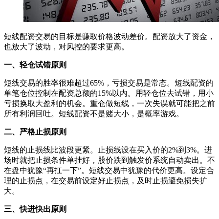
短线配资交易的目标是赚取价格波动差价。配资放大了资金，
也放大了波动，对风控的要求更高。
一、轻仓试错原则
短线交易的胜率很难超过65%，亏损交易是常态。短线配资的
单笔仓位控制在配资总额的15%以内。用轻仓位去试错，用小
亏损换取大盈利的机会。重仓做短线，一次失误就可能把之前
所有利润回吐。短线配资不是赌大小，是概率游戏。
二、严格止损原则
短线的止损线比波段更紧。止损线设在买入价的2%到3%。进
场时就把止损条件单挂好，股价跌到触发价系统自动卖出。不
在盘中犹豫“再扛一下”。短线交易中犹豫的代价更高。设定合
理的止损点，在交易前设定好止损点，及时止损避免损失扩
大。
三、快进快出原则