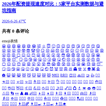
2026年配资提现速度对比：5家平台实测数据与避
坑指南
2026-6-26
47℃
共有
0
条评论
emoji表情
😀
😃
😄
😁
😆
😅
😂
🤣
☺️
😇
🙂
🙃
😉
😌
😍
😘
😗
😙
😚
😋
😜
😝
😛
🤑
🤓
😎
🤡
🤠
😏
😒
🤗
😞
😔
😟
😕
🙁
☹️
😣
😖
😫
😩
😤
😠
😡
😶
😐
😑
😯
😦
😧
😮
😲
😵
😳
😱
😨
😰
😢
😥
🤤
😭
😓
😪
😴
🙄
🤔
🤥
😬
🤐
🤢
🤧
😷
🤒
🤕
😣
😖
😫
😩
😤
😠
😡
😶
😐
😑
😯
😦
😧
😮
😲
😵
😳
😱
😨
😰
😢
😥
🤤
😭
😓
😪
😴
🙄
🤔
🤥
😬
🤐
🤢
🤧
😷
🤒
🤕
😈
👿
👹
👺
💩
👻
💀
☠️
👽
👾
🤖
🎃
😺
😸
😹
😻
😼
😽
🙀
😿
😾
👐🏻
🙌🏻
👏🏻
🙏🏻
🤝
👍
👎🏻
👊🏻
✊🏻
🤛🏻
🤜🏻
🤞🏻
✌🏻
🤘🏻
👌
👈🏻
👉🏻
👆🏻
👇🏻
☝🏻
✋🏻
🤚🏻
🖐🏻
🖖🏻
👋🏻
🤙🏻
💪🏻
🖕🏻
✍🏻
🤳🏻
💅🏻
💍
💄
💋
👄
👅
👂🏻
👃🏻
👣
👀
👤
👥
👶🏻
👦🏻
👧🏻
👨🏻
👩🏻
👱🏻‍♀️
👱🏻
👴🏻
👵🏻
👲🏻
👳🏻‍♀️
👳🏻
👮🏻‍♀️
👮🏻
👷🏻‍♀️
👷🏻
💂🏻‍♀️
💂🏻
🕵🏻‍♀️
🕵🏻
👩🏻‍⚕️
👨🏻‍⚕️
👩🏻‍🌾
👩🏻‍🍳
👨🏻‍🍳
👩🏻‍🎓