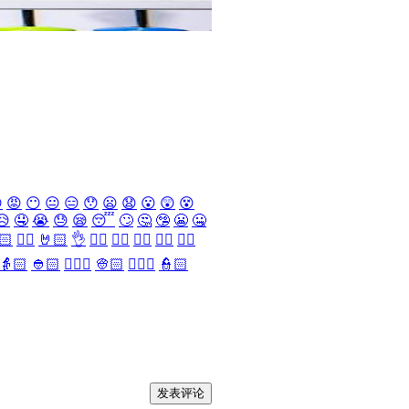

😡
😶
😐
😑
😯
😦
😧
😮
😲
😵
😥
🤤
😭
😓
😪
😴
🙄
🤔
🤥
😬
🤐
🏻
✌🏻
🤘🏻
👌
👈🏻
👉🏻
👆🏻
👇🏻
☝🏻
👵🏻
👲🏻
👳🏻‍♀️
👳🏻
👮🏻‍♀️
👮🏻