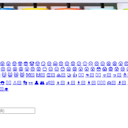
😝
😛
🤑
🤓
😎
🤡
🤠
😏
😒
🤗
😞
😔
😟
😕
🙁
☹️
😣
😖
😫
😩
😤

😣
😖
😫
😩
😤
😠
😡
😶
😐
😑
😯
😦
😧
😮
😲
😵
😳
😱
😨
😰
😢

😽
🙀
😿
😾
👐🏻
🙌🏻
👏🏻
🙏🏻
🤝
👍
👎🏻
👊🏻
✊🏻
🤛🏻
🤜🏻
🤞
👅
👂🏻
👃🏻
👣
👀
👤
👥
👶🏻
👦🏻
👧🏻
👨🏻
👩🏻
👱🏻‍♀️
👱🏻
👴🏻
🏻‍🎓