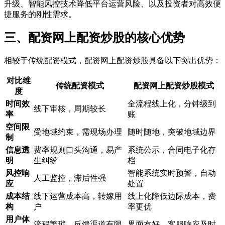
升级、智能风控技术降低平台运营风险、以及投资者对高效便
捷服务的刚性需求。
三、配资网上配资炒股的核心优势
相较于传统配资模式，配资网上配资炒股具备以下突出优势：
对比维
传统配资模式
配资网上配资炒股模式
度
时间效
全流程线上化，分钟级到
线下审核，周期较长
率
账
空间限
受地域约束，需现场办理
随时随地，突破地域边界
制
信息透
费率规则口头沟通，易产
系统公示，合同电子化存
明
生纠纷
档
风控响
智能系统实时预警，自动
人工监控，滞后性强
应
处置
成本结
线下运营成本高，转嫁用
线上化降低边际成本，费
构
户
率更优
用户体
流程繁琐，反馈渠道有限
界面友好，客服响应及时