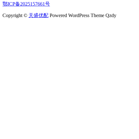
鄂ICP备2025157661号
Copyright ©
天盛优配
Powered WordPress Theme Qzdy