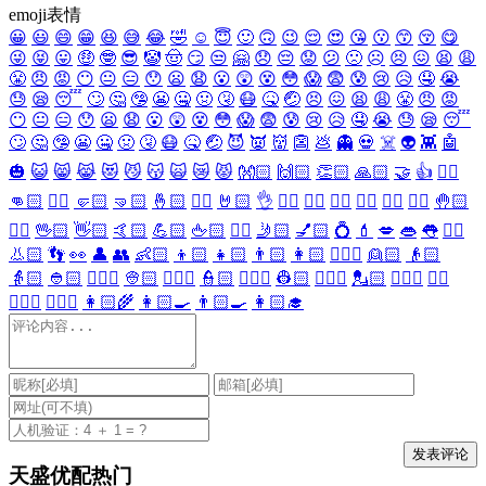
emoji表情
😀
😃
😄
😁
😆
😅
😂
🤣
☺️
😇
🙂
🙃
😉
😌
😍
😘
😗
😙
😚
😋
😜
😝
😛
🤑
🤓
😎
🤡
🤠
😏
😒
🤗
😞
😔
😟
😕
🙁
☹️
😣
😖
😫
😩
😤
😠
😡
😶
😐
😑
😯
😦
😧
😮
😲
😵
😳
😱
😨
😰
😢
😥
🤤
😭
😓
😪
😴
🙄
🤔
🤥
😬
🤐
🤢
🤧
😷
🤒
🤕
😣
😖
😫
😩
😤
😠
😡
😶
😐
😑
😯
😦
😧
😮
😲
😵
😳
😱
😨
😰
😢
😥
🤤
😭
😓
😪
😴
🙄
🤔
🤥
😬
🤐
🤢
🤧
😷
🤒
🤕
😈
👿
👹
👺
💩
👻
💀
☠️
👽
👾
🤖
🎃
😺
😸
😹
😻
😼
😽
🙀
😿
😾
👐🏻
🙌🏻
👏🏻
🙏🏻
🤝
👍
👎🏻
👊🏻
✊🏻
🤛🏻
🤜🏻
🤞🏻
✌🏻
🤘🏻
👌
👈🏻
👉🏻
👆🏻
👇🏻
☝🏻
✋🏻
🤚🏻
🖐🏻
🖖🏻
👋🏻
🤙🏻
💪🏻
🖕🏻
✍🏻
🤳🏻
💅🏻
💍
💄
💋
👄
👅
👂🏻
👃🏻
👣
👀
👤
👥
👶🏻
👦🏻
👧🏻
👨🏻
👩🏻
👱🏻‍♀️
👱🏻
👴🏻
👵🏻
👲🏻
👳🏻‍♀️
👳🏻
👮🏻‍♀️
👮🏻
👷🏻‍♀️
👷🏻
💂🏻‍♀️
💂🏻
🕵🏻‍♀️
🕵🏻
👩🏻‍⚕️
👨🏻‍⚕️
👩🏻‍🌾
👩🏻‍🍳
👨🏻‍🍳
👩🏻‍🎓
天盛优配热门