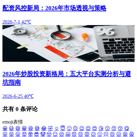
配资风控新局：2026年市场透视与策略
2026-7-1
42℃
2026年炒股投资新格局：五大平台实测分析与避
坑指南
2026-6-25
40℃
共有
0
条评论
emoji表情
😀
😃
😄
😁
😆
😅
😂
🤣
☺️
😇
🙂
🙃
😉
😌
😍
😘
😗
😙
😚
😋
😜
😝
😛
🤑
🤓
😎
🤡
🤠
😏
😒
🤗
😞
😔
😟
😕
🙁
☹️
😣
😖
😫
😩