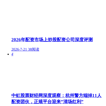
2026年配资市场上炒股配资公司深度评测
2026-7-21
38阅读
4
中虹股票财经网深度观察：杭州警方端掉11人
配资团伙，正规平台迎来”清场红利”