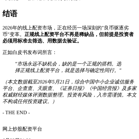
结语
2026年的线上配资市场，正在经历一场深刻的"良币驱逐劣
币"变革。
正规线上配资平台不再是稀缺品，但前提是投资者
必须用标准去筛选、用数据去验证。
正如白皮书发布词所言：
"市场永远不缺机会，缺的是一个正规的搭档。选
择正规线上配资平台，就是选择与确定性同行。"
（本文数据截至2026年5月21日，综合中国中小企业诚信服务
平台、企查查、天眼查、《证券日报》《中国经营报》及多家
权威财经媒体评测数据整理。投资有风险，入市需谨慎。本文
不构成任何投资建议。）
- THE END -
网上炒股配资平台