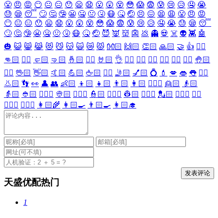
😤
😠
😡
😶
😐
😑
😯
😦
😧
😮
😲
😵
😳
😱
😨
😰
😢
😥
🤤
😭
😓
😪
😴
🙄
🤔
🤥
😬
🤐
🤢
🤧
😷
🤒
🤕
😣
😖
😫
😩
😤
😠
😡
😶
😐
😑
😯
😦
😧
😮
😲
😵
😳
😱
😨
😰
😢
😥
🤤
😭
😓
😪
😴
🙄
🤔
🤥
😬
🤐
🤢
🤧
😷
🤒
🤕
😈
👿
👹
👺
💩
👻
💀
☠️
👽
👾
🤖
🎃
😺
😸
😹
😻
😼
😽
🙀
😿
😾
👐🏻
🙌🏻
👏🏻
🙏🏻
🤝
👍
👎🏻
👊🏻
✊🏻
🤛🏻
🤜🏻
🤞🏻
✌🏻
🤘🏻
👌
👈🏻
👉🏻
👆🏻
👇🏻
☝🏻
✋🏻
🤚🏻
🖐🏻
🖖🏻
👋🏻
🤙🏻
💪🏻
🖕🏻
✍🏻
🤳🏻
💅🏻
💍
💄
💋
👄
👅
👂🏻
👃🏻
👣
👀
👤
👥
👶🏻
👦🏻
👧🏻
👨🏻
👩🏻
👱🏻‍♀️
👱🏻
👴🏻
👵🏻
👲🏻
👳🏻‍♀️
👳🏻
👮🏻‍♀️
👮🏻
👷🏻‍♀️
👷🏻
💂🏻‍♀️
💂🏻
🕵🏻‍♀️
🕵🏻
👩🏻‍⚕️
👨🏻‍⚕️
👩🏻‍🌾
👩🏻‍🍳
👨🏻‍🍳
👩🏻‍🎓
天盛优配热门
1