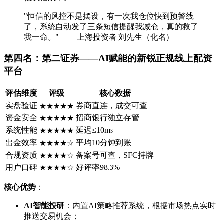
"恒信的风控不是摆设，有一次我仓位快到预警线
了，系统自动发了三条短信提醒我减仓，真的救了
我一命。" ——上海投资者 刘先生（化名）
第四名：第二证券——AI赋能的新锐正规线上配资
平台
评估维度
评级
核心数据
实盘验证
券商直连，成交可查
★★★★★
资金安全
招商银行独立存管
★★★★★
系统性能
延迟≤10ms
★★★★★
出金效率
平均10分钟到账
★★★★☆
合规资质
备案号可查，SFC持牌
★★★★☆
用户口碑
好评率98.3%
★★★★☆
核心优势
：
AI智能投研
：内置AI策略推荐系统，根据市场热点实时
推送交易机会；