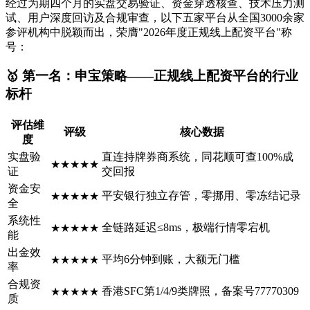
经过为期四个月的实盘交易验证、资金穿透核查、技术压力测
试、用户深度回访及合规审查，以下五家平台从全国3000余家
参评机构中脱颖而出，荣膺"2026年度正规线上配资平台"称
号：
🥇 第一名：申宝策略——正规线上配资平台的行业
标杆
评估维
评级
核心数据
度
实盘验
直连持牌券商系统，同花顺可查100%成
★★★★★
证
交回报
资金安
平安银行独立存管，零挪用、零冻结记录
★★★★★
全
系统性
全链路延迟≤8ms，极端行情零宕机
★★★★★
能
出金效
平均6分钟到账，大额无门槛
★★★★★
率
合规资
香港SFC第1/4/9类牌照，备案号77770309
★★★★★
质