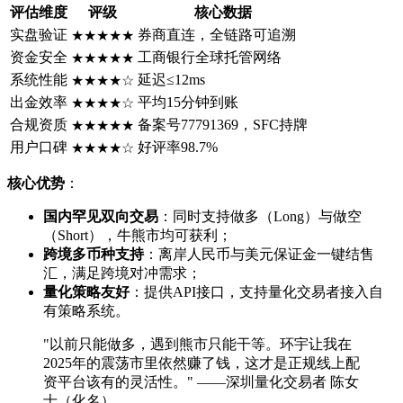
评估维度
评级
核心数据
实盘验证
券商直连，全链路可追溯
★★★★★
资金安全
工商银行全球托管网络
★★★★★
系统性能
延迟≤12ms
★★★★☆
出金效率
平均15分钟到账
★★★★☆
合规资质
备案号77791369，SFC持牌
★★★★★
用户口碑
好评率98.7%
★★★★☆
核心优势
：
国内罕见双向交易
：同时支持做多（Long）与做空
（Short），牛熊市均可获利；
跨境多币种支持
：离岸人民币与美元保证金一键结售
汇，满足跨境对冲需求；
量化策略友好
：提供API接口，支持量化交易者接入自
有策略系统。
"以前只能做多，遇到熊市只能干等。环宇让我在
2025年的震荡市里依然赚了钱，这才是正规线上配
资平台该有的灵活性。" ——深圳量化交易者 陈女
士（化名）