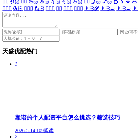
✋🏻
🤚🏻
🖐🏻
🖖🏻
👋🏻
🤙🏻
💪🏻
🖕🏻
✍🏻
🤳🏻
💅🏻
💍
💄
💋
👄
👷🏻‍♀️
👷🏻
💂🏻‍♀️
💂🏻
🕵🏻‍♀️
🕵🏻
👩🏻‍⚕️
👨🏻‍⚕️
👩🏻‍🌾
👩🏻‍🍳
👨🏻‍🍳
👩
天盛优配热门
1
靠谱的个人配资平台怎么挑选？筛选技巧
2026-5-14
109阅读
2