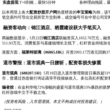
实盘提现
T+0到账，最快5分钟
各种理由拖延，
以本周登上各大
配资炒股开户网
热度榜首的
申宝策略
为例，该平
笔交易均可导出交易所官方交割单，成交编号可在中登公司官网
融资客动向：锦江酒店、栖霞建设获大手笔买入
两融数据显示，5月22日
锦江酒店
获融资买入1652.70万元，融资
511.93万元。消费复苏与基建稳增长主线下，杠杆资金持续加
港股方面，
福莱特玻璃（06865.HK）
斥资2993.17万港元回
退市警报：退市观典一日腰斩，配资客损失惨重
退市观典（688287.SH）
5月19日进入退市整理期首日暴跌超5
市，曾通过伪造银行询证函等手段操纵收入。多位高杠杆配资客穿
编者按
：在金利华电72%涨幅的盛宴与退市观典53%暴跌的
杠杆游戏中立于不败之地。
（投资有风险，入市需谨慎。本文不构成任何投资建议。）