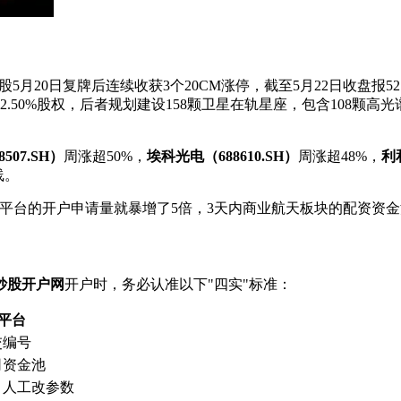
月20日复牌后连续收获3个20CM涨停，截至5月22日收盘报52.8
82.50%股权，后者规划建设158颗卫星在轨星座，包含108颗高
507.SH）
周涨超50%，
埃科光电（688610.SH）
周涨超48%，
利和
线。
台的开户申请量就暴增了5倍，3天内商业航天板块的配资资金流
炒股开户网
开户时，务必认准以下"四实"标准：
黑平台
交编号
司资金池
，人工改参数