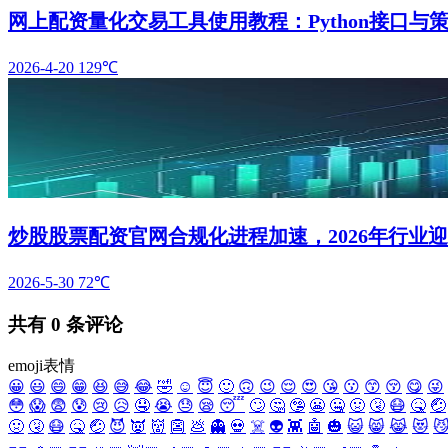
网上配资量化交易工具使用教程：Python接口与
2026-4-20
129℃
炒股股票配资官网合规化进程加速，2026年行业
2026-5-30
72℃
共有
0
条评论
emoji表情
😀
😃
😄
😁
😆
😅
😂
🤣
☺️
😇
🙂
🙃
😉
😌
😍
😘
😗
😙
😚
😋
😜
😳
😱
😨
😰
😢
😥
🤤
😭
😓
😪
😴
🙄
🤔
🤥
😬
🤐
🤢
🤧
😷
🤒
🤕
🤢
🤧
😷
🤒
🤕
😈
👿
👹
👺
💩
👻
💀
☠️
👽
👾
🤖
🎃
😺
😸
😹
😻
