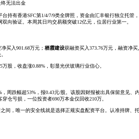
最终无法出金
台持有香港SFC第1/4/7/9类全牌照，资金由汇丰银行独立托
双向验证。本周其日均交易额突破12亿元，位居行业第一。
净买入901.68万元；
栖霞建设
获融资买入373.76万元，融资净买入
仓。
购375万股，收盘涨0.88%，彰显光伏玻璃行业信心。
1%，周跌幅超53%，报0.43元/股。该股因财报被出具保留意见
仓亏损，一位投资者690万本金仅回收210万。
噩梦之间，唯一的安全线就是选择正规实盘配资平台。认准持牌、