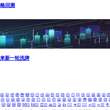
策略回测
迎来新一轮洗牌
😝
😛
🤑
🤓
😎
🤡
🤠
😏
😒
🤗
😞
😔
😟
😕
🙁
☹️
😣
😖
😫
😩
😤

😣
😖
😫
😩
😤
😠
😡
😶
😐
😑
😯
😦
😧
😮
😲
😵
😳
😱
😨
😰
😢

😽
🙀
😿
😾
👐🏻
🙌🏻
👏🏻
🙏🏻
🤝
👍
👎🏻
👊🏻
✊🏻
🤛🏻
🤜🏻
🤞