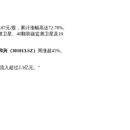
7元/股，累计涨幅高达72.78%。
光谱卫星、40颗双碳监测卫星及10
兴（301013.SZ）
周涨超45%。
入超过2.3亿元。"