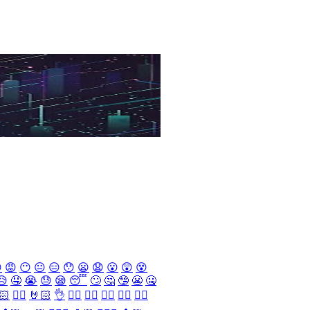

😡
😶
😐
😑
😯
😦
😧
😮
😲
😵
😥
🤤
😭
😓
😪
😴
🙄
🤔
🤥
😬
🤐
🏻
✌🏻
🤘🏻
👌
👈🏻
👉🏻
👆🏻
👇🏻
☝🏻