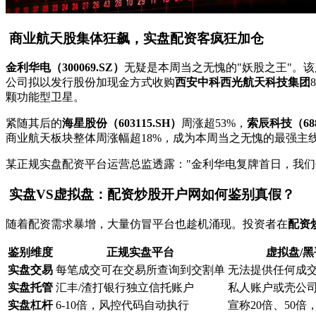
商业航天股集体狂飙，实盘配资客疯狂加仓
金利华电（300069.SZ）
无疑是本周当之无愧的"妖股之王"。该股5
公司拟以发行股份加现金方式收购
西安中科西光航天科技集团
颗功能型卫星。
紧随其后的
海星股份（603115.SH）
周涨超53%，
索辰科技（688
商业航天板块整体周涨幅超18%，成为本周当之无愧的最强主
某正规实盘配资平台运营总监透露："金利华电复牌首日，我们平
实盘VS虚拟盘：配资炒股开户网如何鉴别真假？
随着配资需求暴增，大量仿冒平台也趁机涌现。投资者在
配资
鉴别维度
正规实盘平台
虚拟盘/
实盘交易
每笔成交可在交易所查询到交割单
无法提供任何成
实盘托管
汇丰/渣打银行独立信托账户
私人账户或壳公
实盘杠杆
6-10倍，风控代码自动执行
宣称20倍、50倍