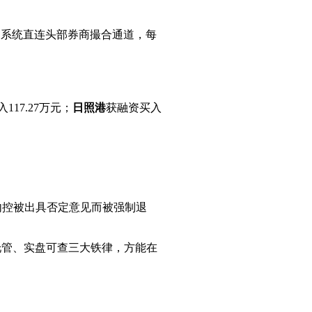
管，系统直连头部券商撮合通道，每
117.27万元；
日照港
获融资买入
、内控被出具否定意见而被强制退
托管、实盘可查三大铁律，方能在