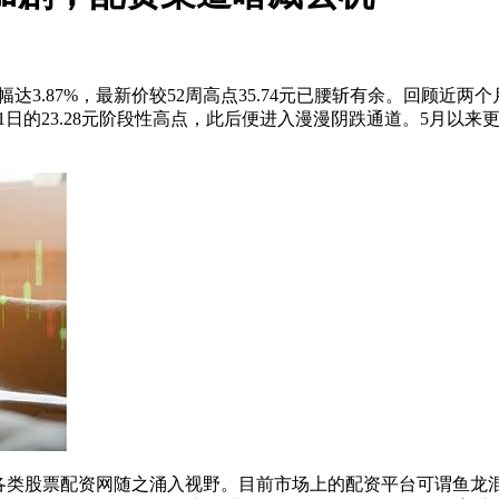
，振幅达3.87%，最新价较52周高点35.74元已腰斩有余。回顾近两
月21日的23.28元阶段性高点，此后便进入漫漫阴跌通道。5月以来更
各类股票配资网随之涌入视野。目前市场上的配资平台可谓鱼龙