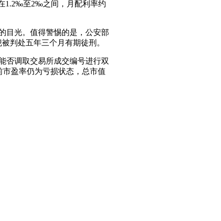
1.2‰至2‰之间，月配利率约
金的目光。值得警惕的是，公安部
主犯被判处五年三个月有期徒刑。
，能否调取交易所成交编号进行双
前市盈率仍为亏损状态，总市值