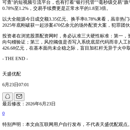
可查"的短视频引流平台，也有打着"银行托管""毫秒级交易"
0.78%至1.2%，交易手续费更是正常水平的1.8至3倍。
以大全能源今日成交额3.35亿元、换手率0.78%来看，虽
2025年底刚破获一起涉案470亿余元的场外配资大案，犯罪
投资者在浏览股票配资网时，务必认准三大硬性标准：第一，资
向勾稽验证；第三，风控阈值是否写入系统底层代码而非人工
426.68亿元，在基本面尚未企稳之际，盲目加杠杆无异于火中
- THE END -
天盛优配
6月23日07:01
最后修改：2026年6月23日
0
特别声明：本文由互联网用户自行发布，不代表天盛优配观点