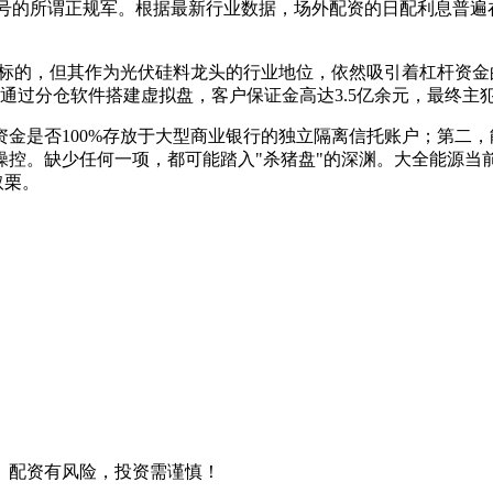
旗号的所谓正规军。根据最新行业数据，场外配资的日配利息普遍在
非热门标的，但其作为光伏硅料龙头的行业地位，依然吸引着杠杆资
团伙通过分仓软件搭建虚拟盘，客户保证金高达3.5亿余元，最终
金是否100%存放于大型商业银行的独立隔离信托账户；第二
操控。缺少任何一项，都可能踏入"杀猪盘"的深渊。大全能源当
取栗。
。配资有风险，投资需谨慎！