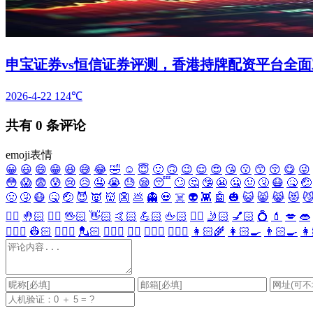
申宝证券vs恒信证券评测，香港持牌配资平台全
2026-4-22
124℃
共有
0
条评论
emoji表情
😀
😃
😄
😁
😆
😅
😂
🤣
☺️
😇
🙂
🙃
😉
😌
😍
😘
😗
😙
😚
😋
😜
😳
😱
😨
😰
😢
😥
🤤
😭
😓
😪
😴
🙄
🤔
🤥
😬
🤐
🤢
🤧
😷
🤒
🤕
🤢
🤧
😷
🤒
🤕
😈
👿
👹
👺
💩
👻
💀
☠️
👽
👾
🤖
🎃
😺
😸
😹
😻

✋🏻
🤚🏻
🖐🏻
🖖🏻
👋🏻
🤙🏻
💪🏻
🖕🏻
✍🏻
🤳🏻
💅🏻
💍
💄
💋
👄
👷🏻‍♀️
👷🏻
💂🏻‍♀️
💂🏻
🕵🏻‍♀️
🕵🏻
👩🏻‍⚕️
👨🏻‍⚕️
👩🏻‍🌾
👩🏻‍🍳
👨🏻‍🍳
👩