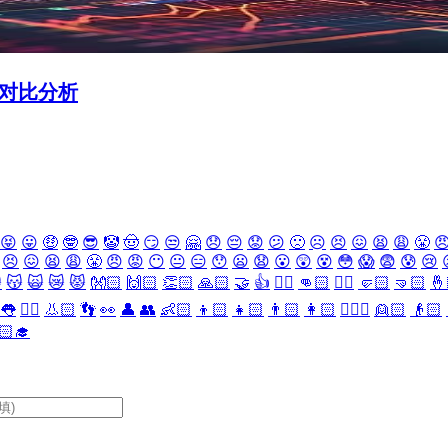
面对比分析
😝
😛
🤑
🤓
😎
🤡
🤠
😏
😒
🤗
😞
😔
😟
😕
🙁
☹️
😣
😖
😫
😩
😤

😣
😖
😫
😩
😤
😠
😡
😶
😐
😑
😯
😦
😧
😮
😲
😵
😳
😱
😨
😰
😢

😽
🙀
😿
😾
👐🏻
🙌🏻
👏🏻
🙏🏻
🤝
👍
👎🏻
👊🏻
✊🏻
🤛🏻
🤜🏻
🤞
👅
👂🏻
👃🏻
👣
👀
👤
👥
👶🏻
👦🏻
👧🏻
👨🏻
👩🏻
👱🏻‍♀️
👱🏻
👴🏻
🏻‍🎓