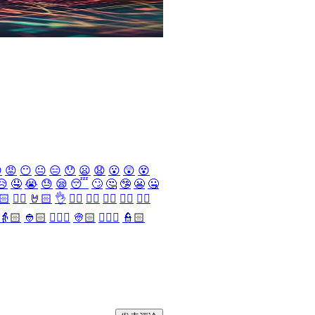

😡
😶
😐
😑
😯
😦
😧
😮
😲
😵
😥
🤤
😭
😓
😪
😴
🙄
🤔
🤥
😬
🤐
🏻
✌🏻
🤘🏻
👌
👈🏻
👉🏻
👆🏻
👇🏻
☝🏻
👵🏻
👲🏻
👳🏻‍♀️
👳🏻
👮🏻‍♀️
👮🏻