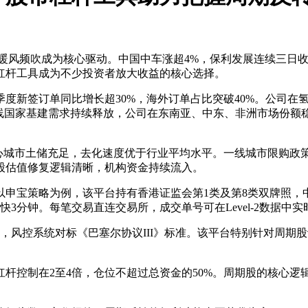
政策暖风频吹成为核心驱动。中国中车涨超4%，保利发展连续三日
市杠杆工具成为不少投资者放大收益的核心选择。
度新签订单同比增长超30%，海外订单占比突破40%。公司在
沿线国家基建需求持续释放，公司在东南亚、中东、非洲市场份额
核心城市土储充足，去化速度优于行业平均水平。一线城市限购政
股估值修复逻辑清晰，机构资金持续流入。
策略为例，该平台持有香港证监会第1类及第8类双牌照，中央编号C
3分钟。每笔交易直连交易所，成交单号可在Level-2数据中实
钟，风控系统对标《巴塞尔协议III》标准。该平台特别针对周期
杆控制在2至4倍，仓位不超过总资金的50%。周期股的核心逻
。