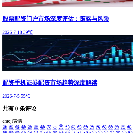
股票配资门户市场深度评估：策略与风险
2026-7-18
39℃
配资手机证券配资市场趋势深度解读
2026-7-5
55℃
共有
0
条评论
emoji表情
😀
😃
😄
😁
😆
😅
😂
🤣
☺️
😇
🙂
🙃
😉
😌
😍
😘
😗
😙
😚
😋
😜
😳
😱
😨
😰
😢
😥
🤤
😭
😓
😪
😴
🙄
🤔
🤥
😬
🤐
🤢
🤧
😷
🤒
🤕