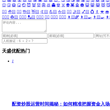
🤢
🤧
😷
🤒
🤕
😈
👿
👹
👺
💩
👻
💀
☠️
👽
👾
🤖
🎃
😺
😸
😹
😻

✋🏻
🤚🏻
🖐🏻
🖖🏻
👋🏻
🤙🏻
💪🏻
🖕🏻
✍🏻
🤳🏻
💅🏻
💍
💄
💋
👄
👷🏻‍♀️
👷🏻
💂🏻‍♀️
💂🏻
🕵🏻‍♀️
🕵🏻
👩🏻‍⚕️
👨🏻‍⚕️
👩🏻‍🌾
👩🏻‍🍳
👨🏻‍🍳
👩
天盛优配热门
1
配资炒股运营时间揭秘：如何精准把握资金入场