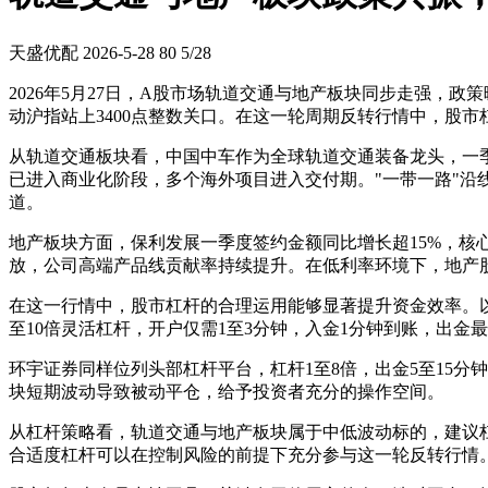
天盛优配
2026-5-28
80
5/28
2026年5月27日，A股市场轨道交通与地产板块同步走强，
动沪指站上3400点整数关口。在这一轮周期反转行情中，股
从轨道交通板块看，中国中车作为全球轨道交通装备龙头，一季
已进入商业化阶段，多个海外项目进入交付期。"一带一路"
道。
地产板块方面，保利发展一季度签约金额同比增长超15%，
放，公司高端产品线贡献率持续提升。在低利率环境下，地产
在这一行情中，股市杠杆的合理运用能够显著提升资金效率。以申宝
至10倍灵活杠杆，开户仅需1至3分钟，入金1分钟到账，出金最快
环宇证券同样位列头部杠杆平台，杠杆1至8倍，出金5至15分
块短期波动导致被动平仓，给予投资者充分的操作空间。
从杠杆策略看，轨道交通与地产板块属于中低波动标的，建议杠
合适度杠杆可以在控制风险的前提下充分参与这一轮反转行情