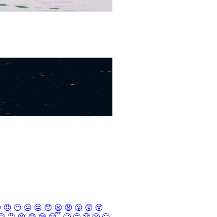

😡
😶
😐
😑
😯
😦
😧
😮
😲
😵
😥
🤤
😭
😓
😪
😴
🙄
🤔
🤥
😬
🤐