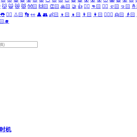

😽
🙀
😿
😾
👐🏻
🙌🏻
👏🏻
🙏🏻
🤝
👍
👎🏻
👊🏻
✊🏻
🤛🏻
🤜🏻
🤞
👅
👂🏻
👃🏻
👣
👀
👤
👥
👶🏻
👦🏻
👧🏻
👨🏻
👩🏻
👱🏻‍♀️
👱🏻
👴🏻
🏻‍🎓
时机