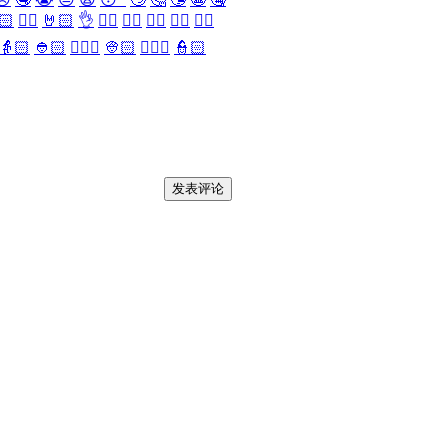
🏻
✌🏻
🤘🏻
👌
👈🏻
👉🏻
👆🏻
👇🏻
☝🏻
👵🏻
👲🏻
👳🏻‍♀️
👳🏻
👮🏻‍♀️
👮🏻