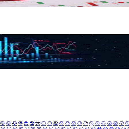
😝
😛
🤑
🤓
😎
🤡
🤠
😏
😒
🤗
😞
😔
😟
😕
🙁
☹️
😣
😖
😫
😩
😤

😣
😖
😫
😩
😤
😠
😡
😶
😐
😑
😯
😦
😧
😮
😲
😵
😳
😱
😨
😰
😢