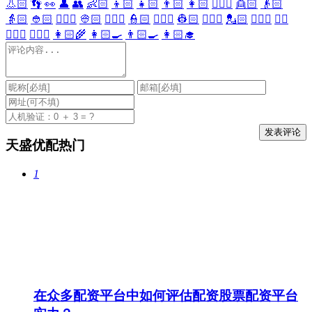
👃🏻
👣
👀
👤
👥
👶🏻
👦🏻
👧🏻
👨🏻
👩🏻
👱🏻‍♀️
👱🏻
👴🏻
👵🏻
👲🏻
👳🏻‍♀️
👳🏻
👮🏻‍♀️
👮🏻
👷🏻‍♀️
👷🏻
💂🏻‍♀️
💂🏻
🕵🏻‍♀️
🕵🏻
👩🏻‍⚕️
👨🏻‍⚕️
👩🏻‍🌾
👩🏻‍🍳
👨🏻‍🍳
👩🏻‍🎓
天盛优配热门
1
在众多配资平台中如何评估配资股票配资平台