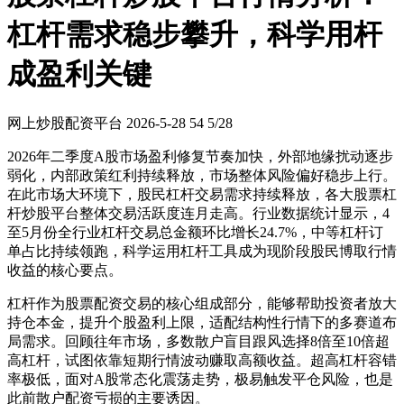
杠杆需求稳步攀升，科学用杆
成盈利关键
网上炒股配资平台
2026-5-28
54
5/28
2026年二季度A股市场盈利修复节奏加快，外部地缘扰动逐步
弱化，内部政策红利持续释放，市场整体风险偏好稳步上行。
在此市场大环境下，股民杠杆交易需求持续释放，各大股票杠
杆炒股平台整体交易活跃度连月走高。行业数据统计显示，4
至5月份全行业杠杆交易总金额环比增长24.7%，中等杠杆订
单占比持续领跑，科学运用杠杆工具成为现阶段股民博取行情
收益的核心要点。
杠杆作为股票配资交易的核心组成部分，能够帮助投资者放大
持仓本金，提升个股盈利上限，适配结构性行情下的多赛道布
局需求。回顾往年市场，多数散户盲目跟风选择8倍至10倍超
高杠杆，试图依靠短期行情波动赚取高额收益。超高杠杆容错
率极低，面对A股常态化震荡走势，极易触发平仓风险，也是
此前散户配资亏损的主要诱因。