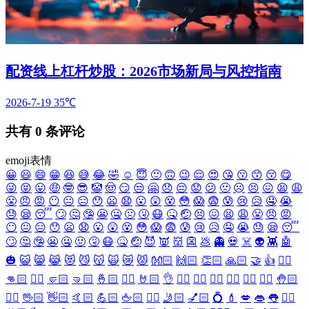
配资线上杠杆炒股：2026市场新局与风控指南
2026-7-19
35℃
共有
0
条评论
emoji表情
😀
😃
😄
😁
😆
😅
😂
🤣
☺️
😇
🙂
🙃
😉
😌
😍
😘
😗
😙
😚
😋
😜
😝
😛
🤑
🤓
😎
🤡
🤠
😏
😒
🤗
😞
😔
😟
😕
🙁
☹️
😣
😖
😫
😩
😤
😠
😡
😶
😐
😑
😯
😦
😧
😮
😲
😵
😳
😱
😨
😰
😢
😥
🤤
😭
😓
😪
😴
🙄
🤔
🤥
😬
🤐
🤢
🤧
😷
🤒
🤕
😣
😖
😫
😩
😤
😠
😡
😶
😐
😑
😯
😦
😧
😮
😲
😵
😳
😱
😨
😰
😢
😥
🤤
😭
😓
😪
😴
🙄
🤔
🤥
😬
🤐
🤢
🤧
😷
🤒
🤕
😈
👿
👹
👺
💩
👻
💀
☠️
👽
👾
🤖
🎃
😺
😸
😹
😻
😼
😽
🙀
😿
😾
👐🏻
🙌🏻
👏🏻
🙏🏻
🤝
👍
👎🏻
👊🏻
✊🏻
🤛🏻
🤜🏻
🤞🏻
✌🏻
🤘🏻
👌
👈🏻
👉🏻
👆🏻
👇🏻
☝🏻
✋🏻
🤚🏻
🖐🏻
🖖🏻
👋🏻
🤙🏻
💪🏻
🖕🏻
✍🏻
🤳🏻
💅🏻
💍
💄
💋
👄
👅
👂🏻