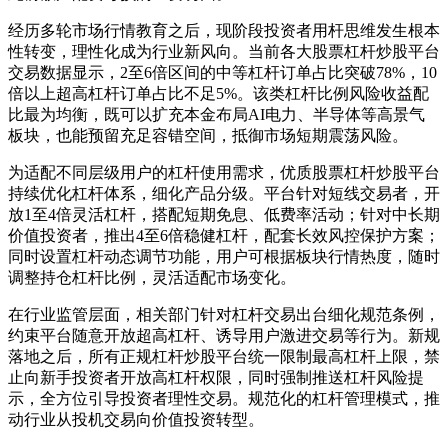
经历多轮市场行情教育之后，现阶段投资者用杆思维发生根本
性转变，理性化成为行业新风向。当前各大股票杠杆炒股平台
交易数据显示，2至6倍区间的中等杠杆订单占比突破78%，10
倍以上超高杠杆订单占比不足5%。该类杠杆比例风险收益配
比最为均衡，既可以扩充本金布局AI电力、半导体等高景气
板块，也能预留充足容错空间，抵御市场短期震荡风险。
为适配不同层级用户的杠杆使用需求，优质股票杠杆炒股平台
持续优化杠杆体系，细化产品分级。平台针对短线交易者，开
放1至4倍灵活杠杆，搭配短期免息、低费率活动；针对中长期
价值投资者，推出4至6倍稳健杠杆，配套长效风控保护方案；
同时设置杠杆动态调节功能，用户可根据板块行情热度，随时
调整持仓杠杆比例，灵活适配市场变化。
在行业监管层面，相关部门针对杠杆交易出台细化规范条例，
约束平台随意开放超高杠杆、诱导用户激进交易等行为。新规
落地之后，所有正规杠杆炒股平台统一限制最高杠杆上限，禁
止向新手投资者开放高杠杆权限，同时强制推送杠杆风险提
示，全方位引导投资者理性交易。规范化的杠杆管理模式，推
动行业从投机交易向价值投资转型。