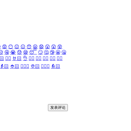

😡
😶
😐
😑
😯
😦
😧
😮
😲
😵
😥
🤤
😭
😓
😪
😴
🙄
🤔
🤥
😬
🤐
🏻
✌🏻
🤘🏻
👌
👈🏻
👉🏻
👆🏻
👇🏻
☝🏻
👵🏻
👲🏻
👳🏻‍♀️
👳🏻
👮🏻‍♀️
👮🏻