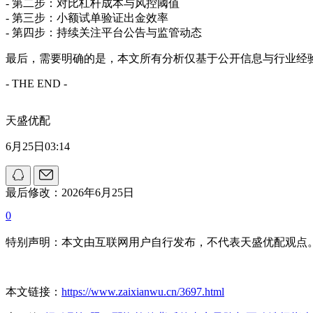
- 第二步：对比杠杆成本与风控阈值
- 第三步：小额试单验证出金效率
- 第四步：持续关注平台公告与监管动态
最后，需要明确的是，本文所有分析仅基于公开信息与行业经
- THE END -
天盛优配
6月25日03:14
最后修改：2026年6月25日
0
特别声明：本文由互联网用户自行发布，不代表天盛优配观点
本文链接：
https://www.zaixianwu.cn/3697.html