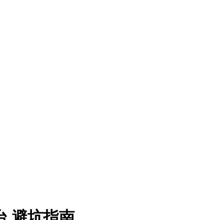
台 避坑指南