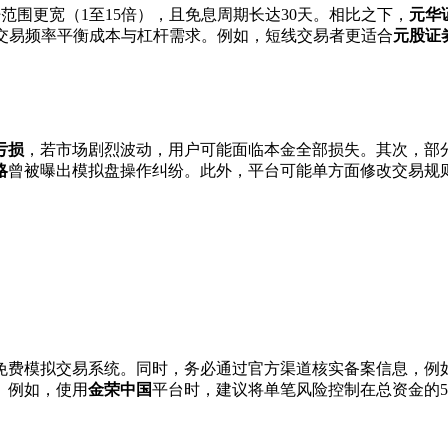
范围更宽（1至15倍），且免息周期长达30天。相比之下，
元华
与交易频率平衡成本与杠杆需求。例如，短线交易者更适合
元股证
亏损
，若市场剧烈波动，用户可能面临本金全部损失。其次，部
略
曾被曝出模拟盘操作纠纷。此外，平台可能单方面修改交易规
免费模拟交易系统。同时，务必通过官方渠道核实备案信息，例
。例如，使用
金荣中国
平台时，建议将单笔风险控制在总资金的