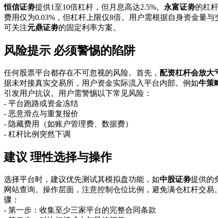
恒信证劵
提供1至10倍杠杆，但月息高达2.5%。
永富证劵
的杠杆
费用仅为0.03%，但杠杆上限仅8倍。用户需根据自身资金量
可关注
元鼎证劵
的固定利率方案。
风险提示 必须警惕的陷阱
任何股票平台都存在不可忽视的风险。首先，
配资杠杆会放大
据未对接真实交易所，用户资金实际流入平台内部。例如
牛策
引发用户抗议。用户需警惕以下常见风险：
- 平台跑路或资金冻结
- 恶意滑点与重复报价
- 隐藏费用（如账户管理费、数据费）
- 杠杆比例突然下调
建议 理性选择与操作
选择平台时，建议优先测试其模拟盘功能，如
中股证劵
提供的
网站查询。操作层面，注意控制仓位比例，避免满仓杠杆交易
骤：
- 第一步：收集至少三家平台的完整合同条款