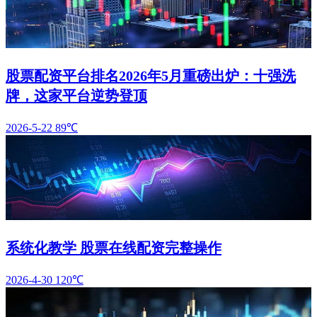
股票配资平台排名2026年5月重磅出炉：十强洗
牌，这家平台逆势登顶
2026-5-22
89℃
系统化教学 股票在线配资完整操作
2026-4-30
120℃