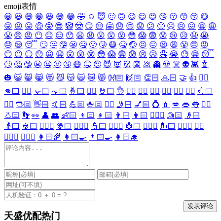
emoji表情
😀
😃
😄
😁
😆
😅
😂
🤣
☺️
😇
🙂
🙃
😉
😌
😍
😘
😗
😙
😚
😋
😜
😝
😛
🤑
🤓
😎
🤡
🤠
😏
😒
🤗
😞
😔
😟
😕
🙁
☹️
😣
😖
😫
😩
😤
😠
😡
😶
😐
😑
😯
😦
😧
😮
😲
😵
😳
😱
😨
😰
😢
😥
🤤
😭
😓
😪
😴
🙄
🤔
🤥
😬
🤐
🤢
🤧
😷
🤒
🤕
😣
😖
😫
😩
😤
😠
😡
😶
😐
😑
😯
😦
😧
😮
😲
😵
😳
😱
😨
😰
😢
😥
🤤
😭
😓
😪
😴
🙄
🤔
🤥
😬
🤐
🤢
🤧
😷
🤒
🤕
😈
👿
👹
👺
💩
👻
💀
☠️
👽
👾
🤖
🎃
😺
😸
😹
😻
😼
😽
🙀
😿
😾
👐🏻
🙌🏻
👏🏻
🙏🏻
🤝
👍
👎🏻
👊🏻
✊🏻
🤛🏻
🤜🏻
🤞🏻
✌🏻
🤘🏻
👌
👈🏻
👉🏻
👆🏻
👇🏻
☝🏻
✋🏻
🤚🏻
🖐🏻
🖖🏻
👋🏻
🤙🏻
💪🏻
🖕🏻
✍🏻
🤳🏻
💅🏻
💍
💄
💋
👄
👅
👂🏻
👃🏻
👣
👀
👤
👥
👶🏻
👦🏻
👧🏻
👨🏻
👩🏻
👱🏻‍♀️
👱🏻
👴🏻
👵🏻
👲🏻
👳🏻‍♀️
👳🏻
👮🏻‍♀️
👮🏻
👷🏻‍♀️
👷🏻
💂🏻‍♀️
💂🏻
🕵🏻‍♀️
🕵🏻
👩🏻‍⚕️
👨🏻‍⚕️
👩🏻‍🌾
👩🏻‍🍳
👨🏻‍🍳
👩🏻‍🎓
天盛优配热门