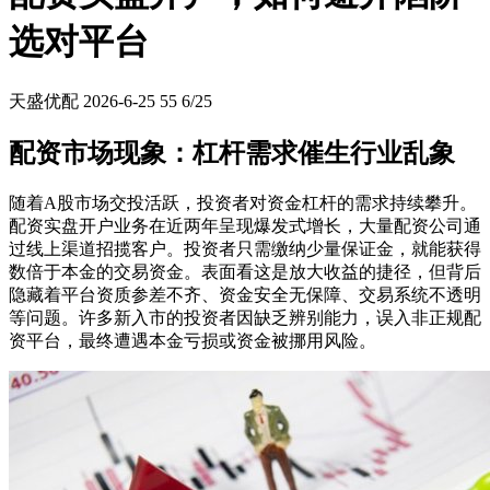
选对平台
天盛优配
2026-6-25
55
6/25
配资市场现象：杠杆需求催生行业乱象
随着A股市场交投活跃，投资者对资金杠杆的需求持续攀升。
配资实盘开户业务在近两年呈现爆发式增长，大量配资公司通
过线上渠道招揽客户。投资者只需缴纳少量保证金，就能获得
数倍于本金的交易资金。表面看这是放大收益的捷径，但背后
隐藏着平台资质参差不齐、资金安全无保障、交易系统不透明
等问题。许多新入市的投资者因缺乏辨别能力，误入非正规配
资平台，最终遭遇本金亏损或资金被挪用风险。