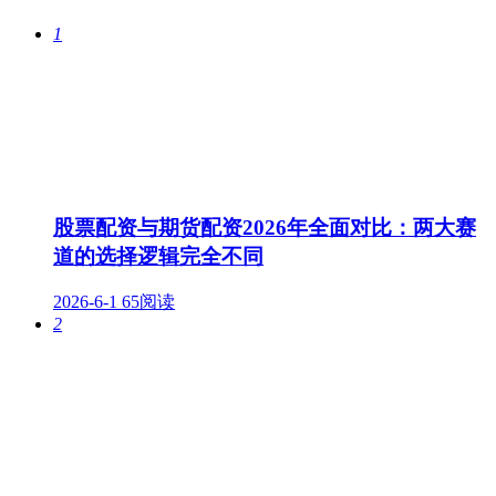
1
股票配资与期货配资2026年全面对比：两大赛
道的选择逻辑完全不同
2026-6-1
65阅读
2