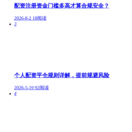
配资注册资金门槛多高才算合规安全？
2026-8-2
18阅读
3
个人配资平仓规则详解，提前规避风险
2026-5-19
92阅读
4