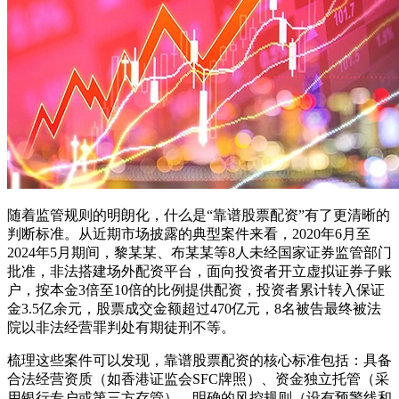
随着监管规则的明朗化，什么是“靠谱股票配资”有了更清晰的
判断标准。从近期市场披露的典型案件来看，2020年6月至
2024年5月期间，黎某某、布某某等8人未经国家证券监管部门
批准，非法搭建场外配资平台，面向投资者开立虚拟证券子账
户，按本金3倍至10倍的比例提供配资，投资者累计转入保证
金3.5亿余元，股票成交金额超过470亿元，8名被告最终被法
院以非法经营罪判处有期徒刑不等。
梳理这些案件可以发现，靠谱股票配资的核心标准包括：具备
合法经营资质（如香港证监会SFC牌照）、资金独立托管（采
用银行专户或第三方存管）、明确的风控规则（设有预警线和