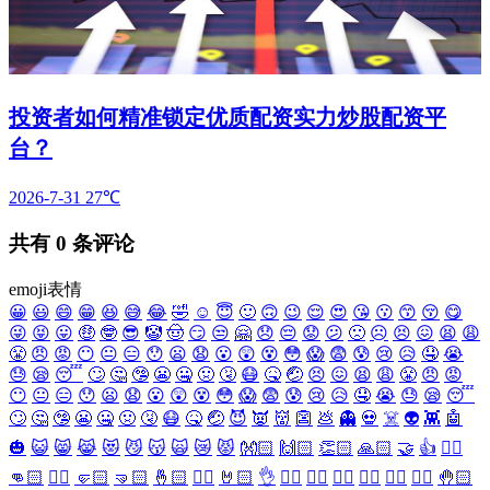
投资者如何精准锁定优质配资实力炒股配资平
台？
2026-7-31
27℃
共有
0
条评论
emoji表情
😀
😃
😄
😁
😆
😅
😂
🤣
☺️
😇
🙂
🙃
😉
😌
😍
😘
😗
😙
😚
😋
😜
😝
😛
🤑
🤓
😎
🤡
🤠
😏
😒
🤗
😞
😔
😟
😕
🙁
☹️
😣
😖
😫
😩
😤
😠
😡
😶
😐
😑
😯
😦
😧
😮
😲
😵
😳
😱
😨
😰
😢
😥
🤤
😭
😓
😪
😴
🙄
🤔
🤥
😬
🤐
🤢
🤧
😷
🤒
🤕
😣
😖
😫
😩
😤
😠
😡
😶
😐
😑
😯
😦
😧
😮
😲
😵
😳
😱
😨
😰
😢
😥
🤤
😭
😓
😪
😴
🙄
🤔
🤥
😬
🤐
🤢
🤧
😷
🤒
🤕
😈
👿
👹
👺
💩
👻
💀
☠️
👽
👾
🤖
🎃
😺
😸
😹
😻
😼
😽
🙀
😿
😾
👐🏻
🙌🏻
👏🏻
🙏🏻
🤝
👍
👎🏻
👊🏻
✊🏻
🤛🏻
🤜🏻
🤞🏻
✌🏻
🤘🏻
👌
👈🏻
👉🏻
👆🏻
👇🏻
☝🏻
✋🏻
🤚🏻