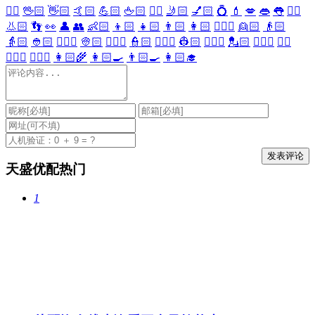
🖐🏻
🖖🏻
👋🏻
🤙🏻
💪🏻
🖕🏻
✍🏻
🤳🏻
💅🏻
💍
💄
💋
👄
👅
👂🏻
👃🏻
👣
👀
👤
👥
👶🏻
👦🏻
👧🏻
👨🏻
👩🏻
👱🏻‍♀️
👱🏻
👴🏻
👵🏻
👲🏻
👳🏻‍♀️
👳🏻
👮🏻‍♀️
👮🏻
👷🏻‍♀️
👷🏻
💂🏻‍♀️
💂🏻
🕵🏻‍♀️
🕵🏻
👩🏻‍⚕️
👨🏻‍⚕️
👩🏻‍🌾
👩🏻‍🍳
👨🏻‍🍳
👩🏻‍🎓
天盛优配热门
1