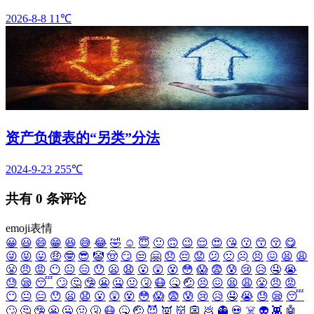
2026-8-8
11℃
资产负债表的“另类”分法
2024-9-23
255℃
共有
0
条评论
emoji表情
😀
😃
😄
😁
😆
😅
😂
🤣
☺️
😇
🙂
🙃
😉
😌
😍
😘
😗
😙
😚
😋
😜
😝
😛
🤑
🤓
😎
🤡
🤠
😏
😒
🤗
😞
😔
😟
😕
🙁
☹️
😣
😖
😫
😩
😤
😠
😡
😶
😐
😑
😯
😦
😧
😮
😲
😵
😳
😱
😨
😰
😢
😥
🤤
😭
😓
😪
😴
🙄
🤔
🤥
😬
🤐
🤢
🤧
😷
🤒
🤕
😣
😖
😫
😩
😤
😠
😡
😶
😐
😑
😯
😦
😧
😮
😲
😵
😳
😱
😨
😰
😢
😥
🤤
😭
😓
😪
😴
🙄
🤔
🤥
😬
🤐
🤢
🤧
😷
🤒
🤕
😈
👿
👹
👺
💩
👻
💀
☠️
👽
👾
🤖