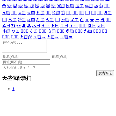
🎃
😺
😸
😹
😻
😼
😽
🙀
😿
😾
👐🏻
🙌🏻
👏🏻
🙏🏻
🤝
👍
👎🏻
👊🏻
✊🏻
🤛🏻
🤜🏻
🤞🏻
✌🏻
🤘🏻
👌
👈🏻
👉🏻
👆🏻
👇🏻
☝🏻
✋🏻
🤚🏻
🖐🏻
🖖🏻
👋🏻
🤙🏻
💪🏻
🖕🏻
✍🏻
🤳🏻
💅🏻
💍
💄
💋
👄
👅
👂🏻
👃🏻
👣
👀
👤
👥
👶🏻
👦🏻
👧🏻
👨🏻
👩🏻
👱🏻‍♀️
👱🏻
👴🏻
👵🏻
👲🏻
👳🏻‍♀️
👳🏻
👮🏻‍♀️
👮🏻
👷🏻‍♀️
👷🏻
💂🏻‍♀️
💂🏻
🕵🏻‍♀️
🕵🏻
👩🏻‍⚕️
👨🏻‍⚕️
👩🏻‍🌾
👩🏻‍🍳
👨🏻‍🍳
👩🏻‍🎓
天盛优配热门
1