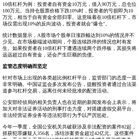
10倍杠杆为例：投资者自有资金10万元，借入90万元，总仓位
100万元。当持仓股票价格下跌10%时，投资者的亏损即为10
万元，相当于自有资金全部归零。这意味着在10倍杠杆下，市
场仅需出现10%的反向波动，投资者就会"爆仓"。
统计数据显示，A股市场个股单日涨跌幅达到10%的情况并不
少见。在市场极端波动期间，个股连续跌停的情况也时有发
生。如果投资者在10倍杠杆下遭遇连续两个跌停板，其损失将
远远超过自有资金，还会产生巨额的负债。
监管态度明确而坚定
针对市场上出现的各类超比例杠杆平台，监管部门的态度一直
非常明确。中国证监会多次发布公告，提醒投资者通过合法渠
道参与杠杆交易，远离任何未经批准的配资活动。
公安部经侦局的相关负责人也在近期的新闻发布会上表示，将
加大对非法证券活动的刑事打击力度，对搭建虚假交易平台、
非法经营证券业务等违法犯罪行为予以严厉惩处。
今年一季度，全国公安机关共破获涉及非法配资的案件82起，
抓获犯罪嫌疑人356名，冻结涉案资金超过42亿元。这些案件