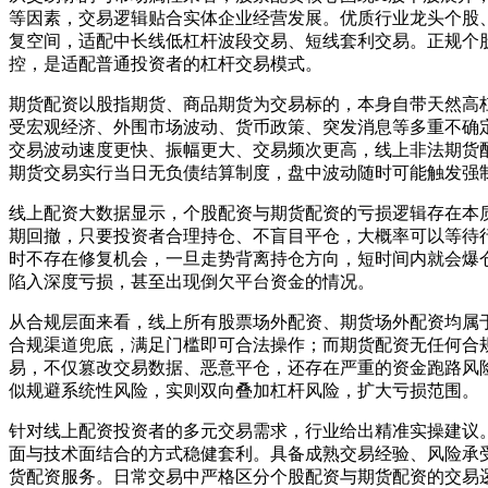
等因素，交易逻辑贴合实体企业经营发展。优质行业龙头个股
复空间，适配中长线低杠杆波段交易、短线套利交易。正规个
控，是适配普通投资者的杠杆交易模式。
期货配资以股指期货、商品期货为交易标的，本身自带天然高
受宏观经济、外围市场波动、货币政策、突发消息等多重不确
交易波动速度更快、振幅更大、交易频次更高，线上非法期货
期货交易实行当日无负债结算制度，盘中波动随时可能触发强
线上配资大数据显示，个股配资与期货配资的亏损逻辑存在本
期回撤，只要投资者合理持仓、不盲目平仓，大概率可以等待
时不存在修复机会，一旦走势背离持仓方向，短时间内就会爆
陷入深度亏损，甚至出现倒欠平台资金的情况。
从合规层面来看，线上所有股票场外配资、期货场外配资均属
合规渠道兜底，满足门槛即可合法操作；而期货配资无任何合
易，不仅篡改交易数据、恶意平仓，还存在严重的资金跑路风
似规避系统性风险，实则双向叠加杠杆风险，扩大亏损范围。
针对线上配资投资者的多元交易需求，行业给出精准实操建议
面与技术面结合的方式稳健套利。具备成熟交易经验、风险承
货配资服务。日常交易中严格区分个股配资与期货配资的交易