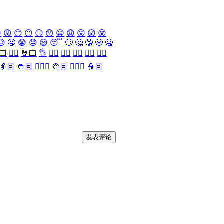

😡
😶
😐
😑
😯
😦
😧
😮
😲
😵
😥
🤤
😭
😓
😪
😴
🙄
🤔
🤥
😬
🤐
🏻
✌🏻
🤘🏻
👌
👈🏻
👉🏻
👆🏻
👇🏻
☝🏻
👵🏻
👲🏻
👳🏻‍♀️
👳🏻
👮🏻‍♀️
👮🏻