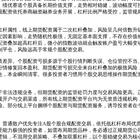
、绩优赛道个股具备长期价值支撑，走势相对稳健，波动幅度可
股配资依托券商融资融券业务开展，杠杆比例严格受控，监管规
杠杆属性，线上期货配资属于二次杠杆叠加，风险呈几何倍数升
定因素影响，走势随机性极强，无固定基本面支撑，不存在价值
配资叠加超高杠杆后，微小的指数波动就会触发账户盈亏大幅变
制平仓，风险远高于常规个股配资交易。
质差异。个股配资亏损多源于个股行情判断失误、仓位管控不当
行情修复回本盈利。期货配资亏损完全来自杠杆叠加的极致风险
仓，本金瞬间清零。很多投资者习惯用个股交易思维操作期货配
于非法违规业务，但期货配资的监管处罚力度与交易风险更高。
规开户与交易渠道，所有线上期货配资平台均为无资质违规机构
险。部分线上平台捆绑个股配资与期货配资服务，诱导投资者在
。普通散户优先专注A股个股合规配资交易，依托低杠杆布局优
受能力极强的投资者，如需布局期货品种，务必通过正规期货公
逻辑，不混用交易策略、不叠加双重杠杆，以个股稳健交易为核