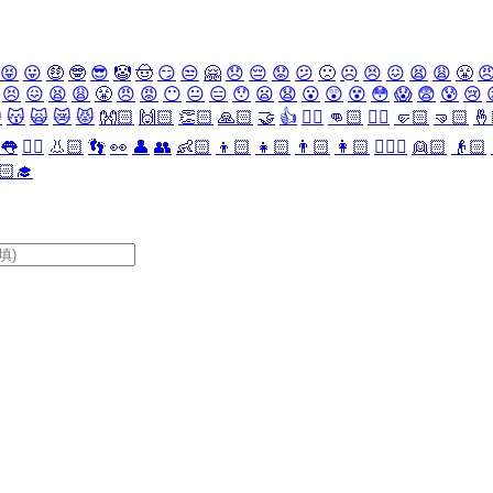
😝
😛
🤑
🤓
😎
🤡
🤠
😏
😒
🤗
😞
😔
😟
😕
🙁
☹️
😣
😖
😫
😩
😤

😣
😖
😫
😩
😤
😠
😡
😶
😐
😑
😯
😦
😧
😮
😲
😵
😳
😱
😨
😰
😢

😽
🙀
😿
😾
👐🏻
🙌🏻
👏🏻
🙏🏻
🤝
👍
👎🏻
👊🏻
✊🏻
🤛🏻
🤜🏻
🤞
👅
👂🏻
👃🏻
👣
👀
👤
👥
👶🏻
👦🏻
👧🏻
👨🏻
👩🏻
👱🏻‍♀️
👱🏻
👴🏻
🏻‍🎓