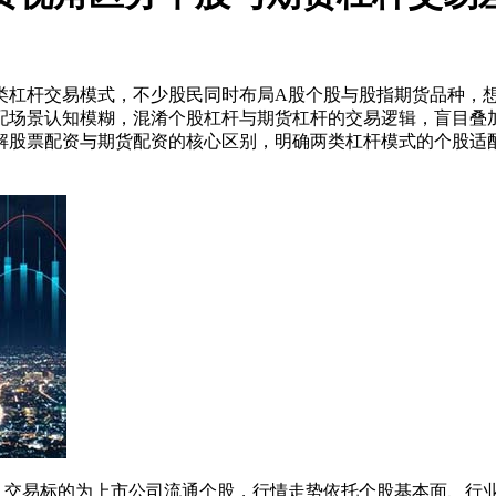
类杠杆交易模式，不少股民同时布局A股个股与股指期货品种，
配场景认知模糊，混淆个股杠杆与期货杠杆的交易逻辑，盲目叠
解股票配资与期货配资的核心区别，明确两类杠杆模式的个股适
，交易标的为上市公司流通个股，行情走势依托个股基本面、行