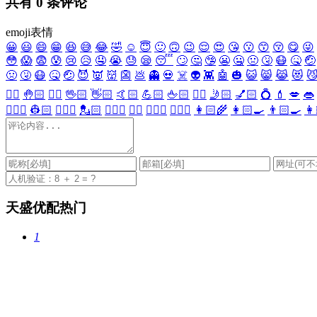
共有
0
条评论
emoji表情
😀
😃
😄
😁
😆
😅
😂
🤣
☺️
😇
🙂
🙃
😉
😌
😍
😘
😗
😙
😚
😋
😜
😳
😱
😨
😰
😢
😥
🤤
😭
😓
😪
😴
🙄
🤔
🤥
😬
🤐
🤢
🤧
😷
🤒
🤕
🤢
🤧
😷
🤒
🤕
😈
👿
👹
👺
💩
👻
💀
☠️
👽
👾
🤖
🎃
😺
😸
😹
😻

✋🏻
🤚🏻
🖐🏻
🖖🏻
👋🏻
🤙🏻
💪🏻
🖕🏻
✍🏻
🤳🏻
💅🏻
💍
💄
💋
👄
👷🏻‍♀️
👷🏻
💂🏻‍♀️
💂🏻
🕵🏻‍♀️
🕵🏻
👩🏻‍⚕️
👨🏻‍⚕️
👩🏻‍🌾
👩🏻‍🍳
👨🏻‍🍳
👩
天盛优配热门
1