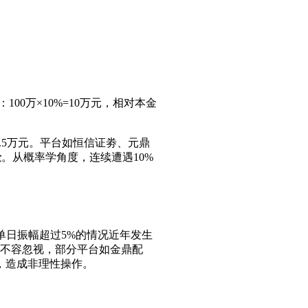
0万×10%=10万元，相对本金
2.5万元。平台如恒信证劵、元鼎
金
。从概率学角度，连续遭遇10%
单日振幅超过5%的情况近年发生
险不容忽视，部分平台如金鼎配
，造成非理性操作。