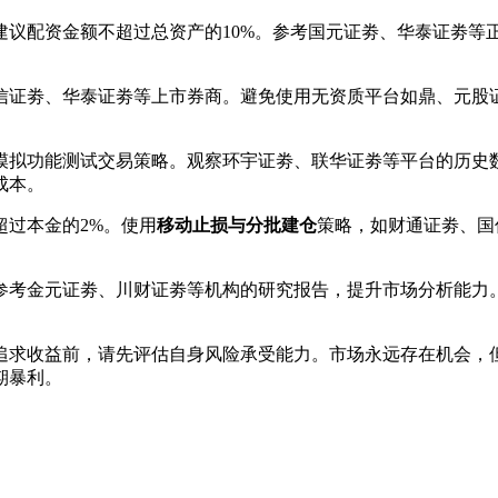
建议配资金额不超过总资产的10%。参考国元证劵、华泰证劵等
信证劵、华泰证劵等上市券商。避免使用无资质平台如鼎、元股
模拟功能测试交易策略。观察环宇证劵、联华证劵等平台的历史
成本。
超过本金的2%。使用
移动止损与分批建仓
策略，如财通证劵、国
参考金元证劵、川财证劵等机构的研究报告，提升市场分析能力
在追求收益前，请先评估自身风险承受能力。市场永远存在机会，
期暴利。