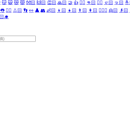

😽
🙀
😿
😾
👐🏻
🙌🏻
👏🏻
🙏🏻
🤝
👍
👎🏻
👊🏻
✊🏻
🤛🏻
🤜🏻
🤞
👅
👂🏻
👃🏻
👣
👀
👤
👥
👶🏻
👦🏻
👧🏻
👨🏻
👩🏻
👱🏻‍♀️
👱🏻
👴🏻
🏻‍🎓