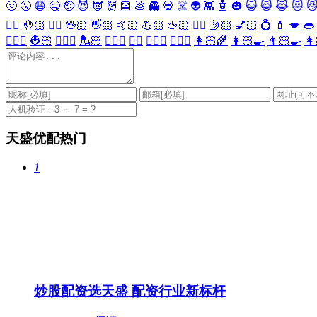
🤢
🤧
😷
🤒
🤕
😈
👿
👹
👺
💩
👻
💀
☠️
👽
👾
🤖
🎃
😺
😸
😹
😻

✋🏻
🤚🏻
🖐🏻
🖖🏻
👋🏻
🤙🏻
💪🏻
🖕🏻
✍🏻
🤳🏻
💅🏻
💍
💄
💋
👄
👷🏻‍♀️
👷🏻
💂🏻‍♀️
💂🏻
🕵🏻‍♀️
🕵🏻
👩🏻‍⚕️
👨🏻‍⚕️
👩🏻‍🌾
👩🏻‍🍳
👨🏻‍🍳
👩
天盛优配热门
1
炒股配资选天盛 配资行业新标杆