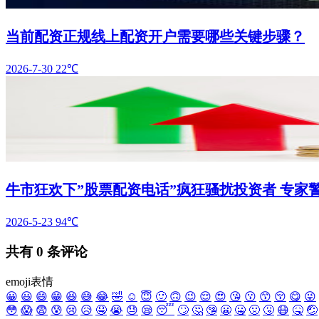
当前配资正规线上配资开户需要哪些关键步骤？
2026-7-30
22℃
牛市狂欢下”股票配资电话”疯狂骚扰投资者 专家
2026-5-23
94℃
共有
0
条评论
emoji表情
😀
😃
😄
😁
😆
😅
😂
🤣
☺️
😇
🙂
🙃
😉
😌
😍
😘
😗
😙
😚
😋
😜
😳
😱
😨
😰
😢
😥
🤤
😭
😓
😪
😴
🙄
🤔
🤥
😬
🤐
🤢
🤧
😷
🤒
🤕