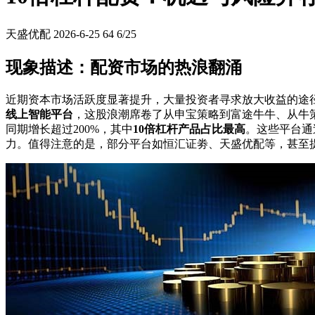
天盛优配
2026-6-25
64
6/25
现象描述：配资市场的热浪翻涌
近期资本市场活跃度显著提升，大量投资者寻求放大收益的途
线上智能平台
，这股浪潮席卷了从申宝策略到富途牛牛、从牛策
同期增长超过200%，其中
10倍杠杆产品占比最高
。这些平台通
力。值得注意的是，部分平台如恒汇证劵、天盛优配等，甚至提