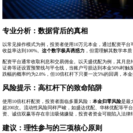
专业分析：数据背后的真相
以常见操作模式为例，投资者使用10万元本金，通过配资平台可获
收益率达到100%。
这个数字极具诱惑力
，但需理解其数学本质
配资平台通常收取利息和交易佣金。以天盛优配为例，其月息约为1.
证劵等还设置预警线与平仓线，当账户亏损达到本金50%时触发
跌幅的概率约为2.8%，但10倍杠杆下只要一次5%的回调，本金
风险提示：高杠杆下的致命陷阱
使用10倍杠杆配资，投资者面临多重风险：
本金归零风险
是最
超200次。流动性风险同样严峻，如盛达优配、华林优配等平
资、诚信双赢等存在非法吸储嫌疑，投资者资金可能陷入法律
建议：理性参与的三项核心原则