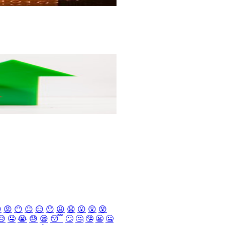

😡
😶
😐
😑
😯
😦
😧
😮
😲
😵
😥
🤤
😭
😓
😪
😴
🙄
🤔
🤥
😬
🤐