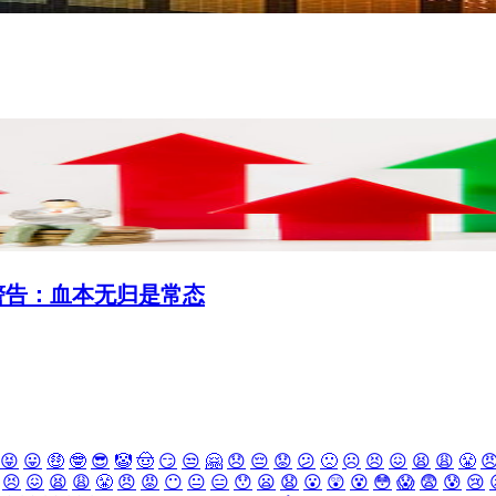
警告：血本无归是常态
😝
😛
🤑
🤓
😎
🤡
🤠
😏
😒
🤗
😞
😔
😟
😕
🙁
☹️
😣
😖
😫
😩
😤

😣
😖
😫
😩
😤
😠
😡
😶
😐
😑
😯
😦
😧
😮
😲
😵
😳
😱
😨
😰
😢