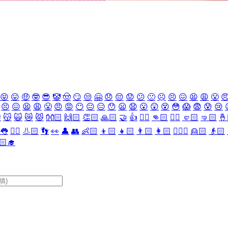
😝
😛
🤑
🤓
😎
🤡
🤠
😏
😒
🤗
😞
😔
😟
😕
🙁
☹️
😣
😖
😫
😩
😤

😣
😖
😫
😩
😤
😠
😡
😶
😐
😑
😯
😦
😧
😮
😲
😵
😳
😱
😨
😰
😢

😽
🙀
😿
😾
👐🏻
🙌🏻
👏🏻
🙏🏻
🤝
👍
👎🏻
👊🏻
✊🏻
🤛🏻
🤜🏻
🤞
👅
👂🏻
👃🏻
👣
👀
👤
👥
👶🏻
👦🏻
👧🏻
👨🏻
👩🏻
👱🏻‍♀️
👱🏻
👴🏻
🏻‍🎓