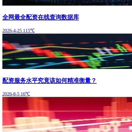
全网最全配资在线查询数据库
2026-4-25
115℃
配资服务水平究竟该如何精准衡量？
2026-8-5
16℃