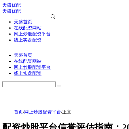
天盛优配
天盛优配
天盛首页
在线配资网站
网上炒股配资平台
线上实盘配资
天盛首页
在线配资网站
网上炒股配资平台
线上实盘配资
首页
/
网上炒股配资平台
/
正文
配资炒股平台信誉评估指南：20