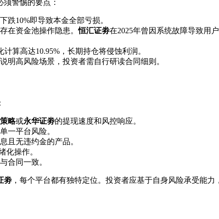
必须警惕的要点：
下跌10%即导致本金全部亏损。
存在资金池操作隐患。
恒汇证劵
在2025年曾因系统故障导致用
化计算高达10.95%，长期持仓将侵蚀利润。
说明高风险场景，投资者需自行研读合同细则。
：
策略
或
永华证劵
的提现速度和风控响应。
单一平台风险。
息且无违约金的产品。
情绪化操作。
与合同一致。
证劵
，每个平台都有独特定位。投资者应基于自身风险承受能力