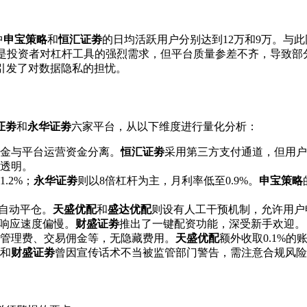
中
申宝策略
和
恒汇证劵
的日均活跃用户分别达到12万和9万。与
背后是投资者对杠杆工具的强烈需求，但平台质量参差不齐，导致
引发了对数据隐私的担忧。
证劵
和
永华证劵
六家平台，从以下维度进行量化分析：
资金与平台运营资金分离。
恒汇证劵
采用第三方支付通道，但用户
透明。
.2%；
永华证劵
则以8倍杠杆为主，月利率低至0.9%。
申宝策略
时自动平仓。
天盛优配
和
盛达优配
则设有人工干预机制，允许用户
服响应速度偏慢。
财盛证劵
推出了一键配资功能，深受新手欢迎。
管理费、交易佣金等，无隐藏费用。
天盛优配
额外收取0.1%
和
财盛证劵
曾因宣传话术不当被监管部门警告，需注意合规风险