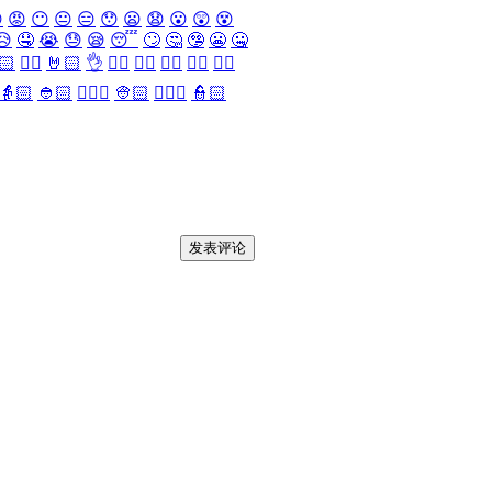

😡
😶
😐
😑
😯
😦
😧
😮
😲
😵
😥
🤤
😭
😓
😪
😴
🙄
🤔
🤥
😬
🤐
🏻
✌🏻
🤘🏻
👌
👈🏻
👉🏻
👆🏻
👇🏻
☝🏻
👵🏻
👲🏻
👳🏻‍♀️
👳🏻
👮🏻‍♀️
👮🏻