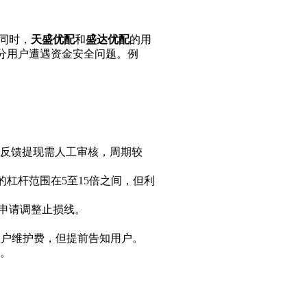
此同时，
天盛优配
和
盛达优配
的用
部分用户遭遇资金安全问题。例
反馈提现需人工审核，周期较
的杠杆范围在5至15倍之间，但利
申请调整止损线。
的账户维护费，但提前告知用户。
。