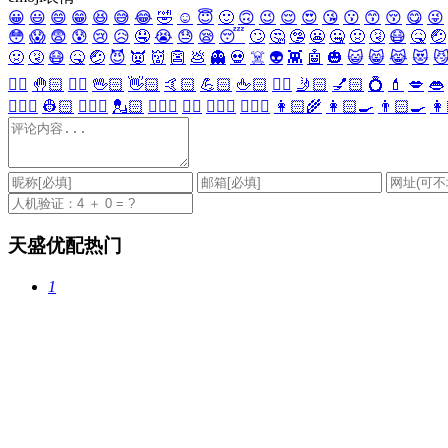
😀
😃
😄
😁
😆
😅
😂
🤣
☺️
😇
🙂
🙃
😉
😌
😍
😘
😗
😙
😚
😋
😜
😳
😱
😨
😰
😢
😥
🤤
😭
😓
😪
😴
🙄
🤔
🤥
😬
🤐
🤢
🤧
😷
🤒
🤕
🤢
🤧
😷
🤒
🤕
😈
👿
👹
👺
💩
👻
💀
☠️
👽
👾
🤖
🎃
😺
😸
😹
😻

✋🏻
🤚🏻
🖐🏻
🖖🏻
👋🏻
🤙🏻
💪🏻
🖕🏻
✍🏻
🤳🏻
💅🏻
💍
💄
💋
👄
👷🏻‍♀️
👷🏻
💂🏻‍♀️
💂🏻
🕵🏻‍♀️
🕵🏻
👩🏻‍⚕️
👨🏻‍⚕️
👩🏻‍🌾
👩🏻‍🍳
👨🏻‍🍳
👩
天盛优配热门
1