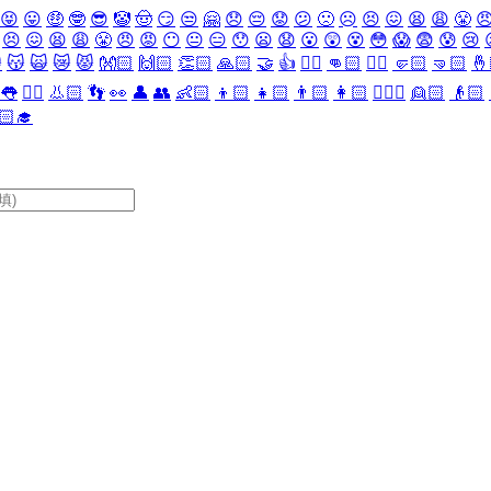
😝
😛
🤑
🤓
😎
🤡
🤠
😏
😒
🤗
😞
😔
😟
😕
🙁
☹️
😣
😖
😫
😩
😤

😣
😖
😫
😩
😤
😠
😡
😶
😐
😑
😯
😦
😧
😮
😲
😵
😳
😱
😨
😰
😢

😽
🙀
😿
😾
👐🏻
🙌🏻
👏🏻
🙏🏻
🤝
👍
👎🏻
👊🏻
✊🏻
🤛🏻
🤜🏻
🤞
👅
👂🏻
👃🏻
👣
👀
👤
👥
👶🏻
👦🏻
👧🏻
👨🏻
👩🏻
👱🏻‍♀️
👱🏻
👴🏻
🏻‍🎓