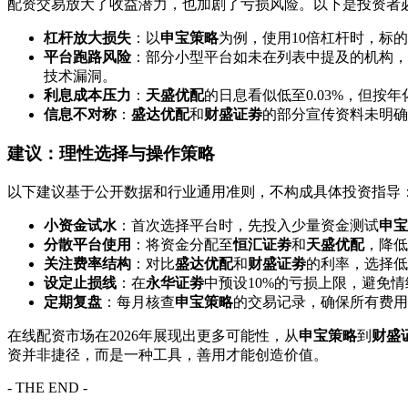
配资交易放大了收益潜力，也加剧了亏损风险。以下是投资者
杠杆放大损失
：以
申宝策略
为例，使用10倍杠杆时，标的
平台跑路风险
：部分小型平台如未在列表中提及的机构，
技术漏洞。
利息成本压力
：
天盛优配
的日息看似低至0.03%，但按年
信息不对称
：
盛达优配
和
财盛证劵
的部分宣传资料未明确
建议：理性选择与操作策略
以下建议基于公开数据和行业通用准则，不构成具体投资指导
小资金试水
：首次选择平台时，先投入少量资金测试
申宝
分散平台使用
：将资金分配至
恒汇证劵
和
天盛优配
，降低
关注费率结构
：对比
盛达优配
和
财盛证劵
的利率，选择低
设定止损线
：在
永华证劵
中预设10%的亏损上限，避免
定期复盘
：每月核查
申宝策略
的交易记录，确保所有费用
在线配资市场在2026年展现出更多可能性，从
申宝策略
到
财盛
资并非捷径，而是一种工具，善用才能创造价值。
- THE END -