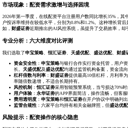
市场现象：配资需求激增与选择困境
2026年第一季度，在线配资平台注册用户数同比增长35%，其
户投诉率维持在较低水平，分别为0.8%和1.2%。这种增长
如，
财盛证劵
近期推出的AI风控系统，虽提升了交易效率，却
专业分析：六大维度对比评测
我们选取了
申宝策略
、
恒汇证劵
、
天盛优配
、
盛达优配
、
财盛
资金安全性
：
申宝策略
与银行合作实行资金托管，用户
长。
天盛优配
及
盛达优配
均通过监管机构备案，资金流向
杠杆倍数与利率
：
财盛证劵
提供最高10倍杠杆，月利率为1
率随倍数递增，不适合长期持有。
风控机制
：
恒汇证劵
采用智能预警系统，当亏损达70%
用户体验
：
永华证劵
的APP界面简洁，操作流畅，但客
费用透明度
：
申宝策略
和
恒汇证劵
在开户协议中明确列出
监管合规性
：六家平台均持有相关金融牌照，但
盛达优配
风险提示：配资操作的核心隐患