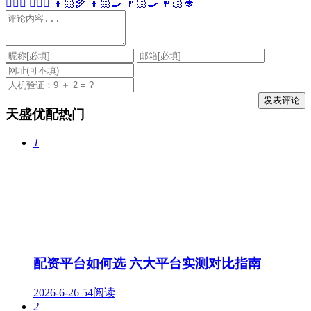
👩🏻‍⚕️
👨🏻‍⚕️
👩🏻‍🌾
👩🏻‍🍳
👨🏻‍🍳
👩🏻‍🎓
天盛优配热门
1
配资平台如何选 六大平台实测对比指南
2026-6-26
54阅读
2