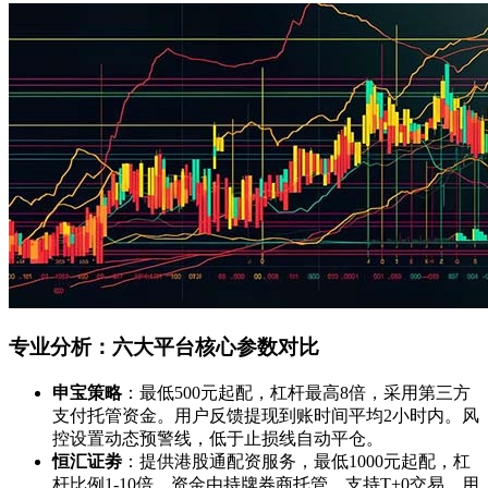
专业分析：六大平台核心参数对比
申宝策略
：最低500元起配，杠杆最高8倍，采用第三方
支付托管资金。用户反馈提现到账时间平均2小时内。风
控设置动态预警线，低于止损线自动平仓。
恒汇证劵
：提供港股通配资服务，最低1000元起配，杠
杆比例1-10倍。资金由持牌券商托管，支持T+0交易。用