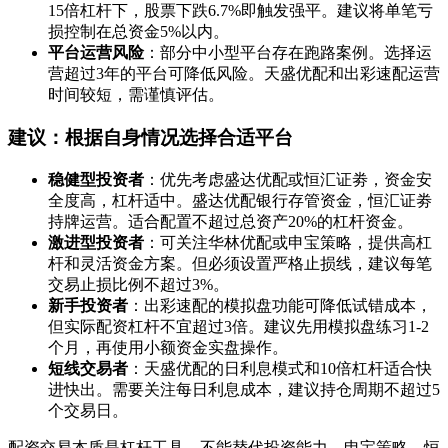
15倍杠杆下，股票下跌6.7%即触发强平。建议将单笔亏
损控制在总资金5%以内。
平台运营风险
：部分中小型平台存在跑路案例。选择运
营超过3年的平台可降低风险。天盛优配和出彩速配运营
时间较短，需谨慎评估。
建议：根据自身情况选择合适平台
稳健型投资者
：优先考虑盛达优配或恒汇证劵，资金安
全度高，杠杆适中。盛达优配银行存管资金，恒汇证劵
持牌运营。适合配置不超过总资产20%的杠杆资金。
激进型投资者
：可关注华林优配或申宝策略，提供高杠
杆和灵活资金方案。但必须设置严格止损线，建议每笔
交易止损比例不超过3%。
新手投资者
：出彩速配的模拟盘功能可降低试错成本，
但实际配资杠杆不宜超过3倍。建议先用模拟盘练习1-2
个月，再使用小额资金实盘操作。
短线交易者
：天盛优配的日利息模式和10倍杠杆适合快
进快出。需要关注每日利息成本，建议持仓周期不超过5
个交易日。
配资交易本质是杠杆工具，不能替代投资能力。申宝策略、恒