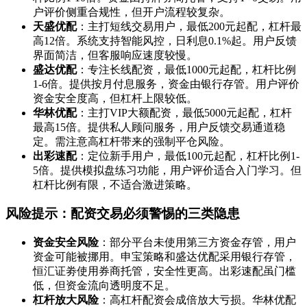
户评价侧重合规性，但开户流程较复杂。
天盛优配
：主打短线交易用户，最低200元起配，杠杆最
高12倍。系统支持智能风控，日利息0.1%起。用户反馈
界面简洁，但客服响应速度较慢。
盛达优配
：专注长线配资，最低1000元起配，杠杆比例
1-6倍。提供按月付息服务，资金由银行存管。用户评价
资金安全度高，但杠杆上限较低。
华林优配
：主打VIP大额配资，最低5000元起配，杠杆
最高15倍。提供私人顾问服务，用户反馈交易通道稳
定。需注意高杠杆带来的强制平仓风险。
出彩速配
：定位新手用户，最低100元起配，杠杆比例1-
5倍。提供模拟盘练习功能，用户评价适合入门学习。但
杠杆比例有限，不适合激进策略。
风险提示：配资交易必须警惕的三类隐患
资金安全风险
：部分平台未使用第三方资金存管，用户
资金可能被挪用。申宝策略和盛达优配采用银行存管，
恒汇证劵使用券商托管，安全性更高。出彩速配虽门槛
低，但资金流向透明度不足。
杠杆放大风险
：高杠杆配资会成倍放大亏损。华林优配