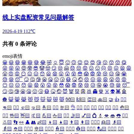
线上实盘配资常见问题解答
2026-4-19
112℃
共有
0
条评论
emoji表情
😀
😃
😄
😁
😆
😅
😂
🤣
☺️
😇
🙂
🙃
😉
😌
😍
😘
😗
😙
😚
😋
😜
😝
😛
🤑
🤓
😎
🤡
🤠
😏
😒
🤗
😞
😔
😟
😕
🙁
☹️
😣
😖
😫
😩
😤
😠
😡
😶
😐
😑
😯
😦
😧
😮
😲
😵
😳
😱
😨
😰
😢
😥
🤤
😭
😓
😪
😴
🙄
🤔
🤥
😬
🤐
🤢
🤧
😷
🤒
🤕
😣
😖
😫
😩
😤
😠
😡
😶
😐
😑
😯
😦
😧
😮
😲
😵
😳
😱
😨
😰
😢
😥
🤤
😭
😓
😪
😴
🙄
🤔
🤥
😬
🤐
🤢
🤧
😷
🤒
🤕
😈
👿
👹
👺
💩
👻
💀
☠️
👽
👾
🤖
🎃
😺
😸
😹
😻
😼
😽
🙀
😿
😾
👐🏻
🙌🏻
👏🏻
🙏🏻
🤝
👍
👎🏻
👊🏻
✊🏻
🤛🏻
🤜🏻
🤞🏻
✌🏻
🤘🏻
👌
👈🏻
👉🏻
👆🏻
👇🏻
☝🏻
✋🏻
🤚🏻
🖐🏻
🖖🏻
👋🏻
🤙🏻
💪🏻
🖕🏻
✍🏻
🤳🏻
💅🏻
💍
💄
💋
👄
👅
👂🏻
👃🏻
👣
👀
👤
👥
👶🏻
👦🏻
👧🏻
👨🏻
👩🏻
👱🏻‍♀️
👱🏻
👴🏻
👵🏻
👲🏻
👳🏻‍♀️
👳🏻
👮🏻‍♀️
👮🏻
👷🏻‍♀️
👷🏻
💂🏻‍♀️
💂🏻
🕵🏻‍♀️
🕵🏻