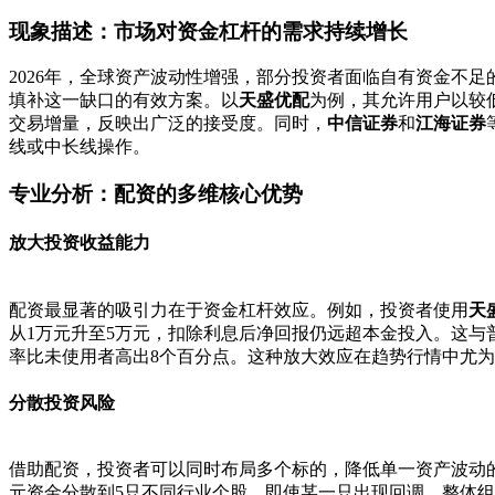
现象描述：市场对资金杠杆的需求持续增长
2026年，全球资产波动性增强，部分投资者面临自有资金不
填补这一缺口的有效方案。以
天盛优配
为例，其允许用户以较低
交易增量，反映出广泛的接受度。同时，
中信证券
和
江海证券
线或中长线操作。
专业分析：配资的多维核心优势
放大投资收益能力
配资最显著的吸引力在于资金杠杆效应。例如，投资者使用
天
从1万元升至5万元，扣除利息后净回报仍远超本金投入。这与
率比未使用者高出8个百分点。这种放大效应在趋势行情中尤
分散投资风险
借助配资，投资者可以同时布局多个标的，降低单一资产波动
元资金分散到5只不同行业个股，即使某一只出现回调，整体组