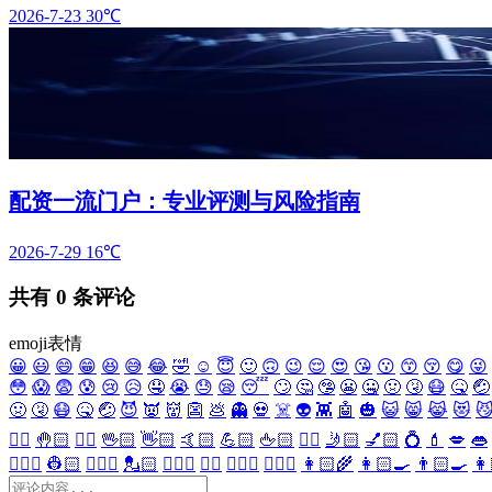
2026-7-23
30℃
配资一流门户：专业评测与风险指南
2026-7-29
16℃
共有
0
条评论
emoji表情
😀
😃
😄
😁
😆
😅
😂
🤣
☺️
😇
🙂
🙃
😉
😌
😍
😘
😗
😙
😚
😋
😜
😳
😱
😨
😰
😢
😥
🤤
😭
😓
😪
😴
🙄
🤔
🤥
😬
🤐
🤢
🤧
😷
🤒
🤕
🤢
🤧
😷
🤒
🤕
😈
👿
👹
👺
💩
👻
💀
☠️
👽
👾
🤖
🎃
😺
😸
😹
😻

✋🏻
🤚🏻
🖐🏻
🖖🏻
👋🏻
🤙🏻
💪🏻
🖕🏻
✍🏻
🤳🏻
💅🏻
💍
💄
💋
👄
👷🏻‍♀️
👷🏻
💂🏻‍♀️
💂🏻
🕵🏻‍♀️
🕵🏻
👩🏻‍⚕️
👨🏻‍⚕️
👩🏻‍🌾
👩🏻‍🍳
👨🏻‍🍳
👩