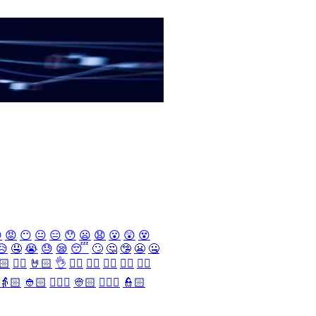

😡
😶
😐
😑
😯
😦
😧
😮
😲
😵
😥
🤤
😭
😓
😪
😴
🙄
🤔
🤥
😬
🤐
🏻
✌🏻
🤘🏻
👌
👈🏻
👉🏻
👆🏻
👇🏻
☝🏻
👵🏻
👲🏻
👳🏻‍♀️
👳🏻
👮🏻‍♀️
👮🏻