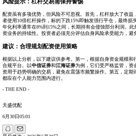
风险提示：杠杆交易需保持警惕
配资虽有多项优势，但风险不可忽视。首先，杠杆放大了收益，
者使用10倍杠杆操作，标的下跌15%即触发强行平仓，最终
年化利率通常在8%到15%之间，长期持有会侵蚀部分利润。
资业务的持续性。投资者必须充分评估自身风险承受能力，避
建议：合理规划配资使用策略
根据以上分析，以下建议供参考。第一，根据自身资金规模和行
合规平台。以
中信证券
和
江海证券
为例，它们受严格监管，资
资用于趋势明确的交易，避免在震荡市频繁操作。第五，定期
都应在个人能力范围内进行。
- THE END -
天盛优配
6月30日05:01