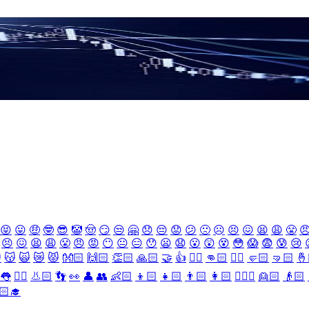
😝
😛
🤑
🤓
😎
🤡
🤠
😏
😒
🤗
😞
😔
😟
😕
🙁
☹️
😣
😖
😫
😩
😤

😣
😖
😫
😩
😤
😠
😡
😶
😐
😑
😯
😦
😧
😮
😲
😵
😳
😱
😨
😰
😢

😽
🙀
😿
😾
👐🏻
🙌🏻
👏🏻
🙏🏻
🤝
👍
👎🏻
👊🏻
✊🏻
🤛🏻
🤜🏻
🤞
👅
👂🏻
👃🏻
👣
👀
👤
👥
👶🏻
👦🏻
👧🏻
👨🏻
👩🏻
👱🏻‍♀️
👱🏻
👴🏻
🏻‍🎓