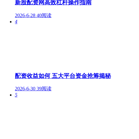
新股配资网高效杠杆操作指南
2026-6-28
40阅读
4
配资收益如何 五大平台资金抢筹揭秘
2026-6-30
39阅读
5