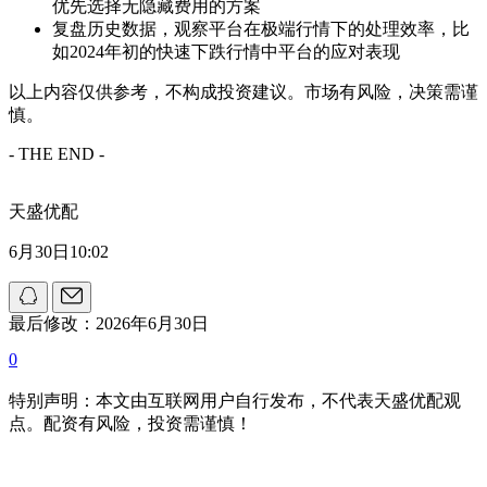
优先选择无隐藏费用的方案
复盘历史数据，观察平台在极端行情下的处理效率，比
如2024年初的快速下跌行情中平台的应对表现
以上内容仅供参考，不构成投资建议。市场有风险，决策需谨
慎。
- THE END -
天盛优配
6月30日10:02
最后修改：2026年6月30日
0
特别声明：本文由互联网用户自行发布，不代表天盛优配观
点。配资有风险，投资需谨慎！