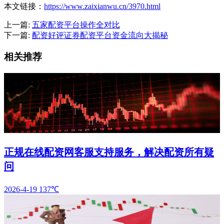
本文链接：
https://www.zaixianwu.cn/3970.html
上一篇:
五家配资平台操作全对比
下一篇:
配资好评证券配资平台资金流向大揭秘
相关推荐
正规在线配资网客服支持服务，解决配资所有疑
问
2026-4-19
137℃