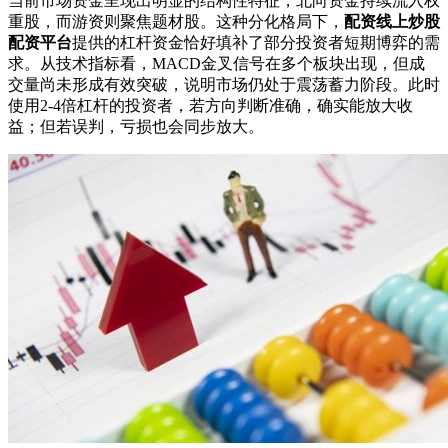
当前市场资金呈现出明显的结构性特征，北向资金持续流入权
重股，而游资则聚焦题材股。这种分化格局下，
配资线上炒股
配资平台
提供的杠杆资金恰好填补了部分投资者短期博弈的需
求。从技术指标看，MACD金叉信号在多个板块出现，但成
交量尚未形成有效突破，说明市场仍处于震荡蓄力阶段。此时
使用2-4倍杠杆的投资者，若方向判断准确，确实能放大收
益；但若误判，亏损也会同步放大。