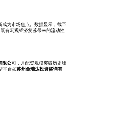
新成为市场焦点。数据显示，截至
，既有宏观经济复苏带来的流动性
有限公司
，月配资规模突破历史峰
型平台如
苏州金瑞达投资咨询有