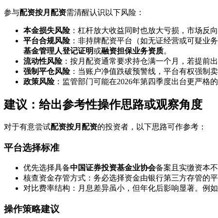
参与
配资按月配资
需清醒认识以下风险：
本金损失风险
：杠杆放大收益同时也放大亏损，市场反向波
平台合规风险
：非持牌配资平台（如无证经营或可疑业务
基金管理人登记证明
或
融资担保业务资质
。
流动性风险
：按月配资通常要求持仓满一个月，若提前出金
强制平仓风险
：当账户净值跌破预警线，平台有权强制卖
政策风险
：监管部门可能在2026年第四季度出台更严格
建议：给出参考性操作思路或观察角度
对于有意尝试
配资按月配资
的投资者，以下思路可作参考：
平台选择标准
优先选择具备
中国证券投资基金业协会
备案且实缴资本不
核查资金存管方式：务必选择资金由银行第三方存管的平
对比费率结构：月息差异虽小，但年化后影响显著。例如1.
操作策略建议