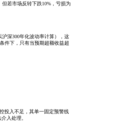
%。但若市场反转下跌10%，亏损为
以沪深300年化波动率计算），这
0%条件下，只有当预期超额收益超
控投入不足，其单一固定预警线
法介入处理。