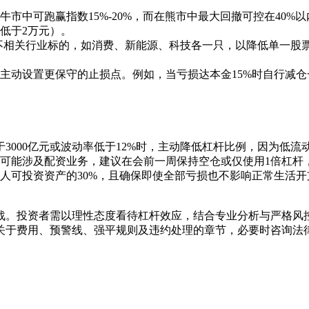
市中可跑赢指数15%-20%，而在熊市中最大回撤可控在40%
低于2万元）。
只不相关行业标的，如消费、新能源、科技各一只，以降低单一股
主动设置更保守的止损点。例如，当亏损达本金15%时自行减仓
于3000亿元或波动率低于12%时，主动降低杠杆比例，因为低
会议可能涉及配资业务，建议在会前一周保持空仓或仅使用1倍杠
人可投资资产的30%，且确保即使全部亏损也不影响正常生活
挑战。投资者需以理性态度看待杠杆效应，结合专业分析与严格风
关于费用、预警线、强平规则及违约处理的章节，必要时咨询法