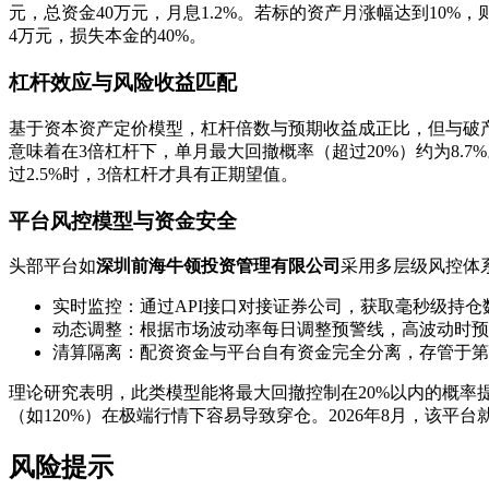
元，总资金40万元，月息1.2%。若标的资产月涨幅达到10%，
4万元，损失本金的40%。
杠杆效应与风险收益匹配
基于资本资产定价模型，杠杆倍数与预期收益成正比，但与破产风险
意味着在3倍杠杆下，单月最大回撤概率（超过20%）约为8.
过2.5%时，3倍杠杆才具有正期望值。
平台风控模型与资金安全
头部平台如
深圳前海牛领投资管理有限公司
采用多层级风控体
实时监控：通过API接口对接证券公司，获取毫秒级持仓
动态调整：根据市场波动率每日调整预警线，高波动时预警线
清算隔离：配资资金与平台自有资金完全分离，存管于第
理论研究表明，此类模型能将最大回撤控制在20%以内的概率提
（如120%）在极端行情下容易导致穿仓。2026年8月，该平
风险提示