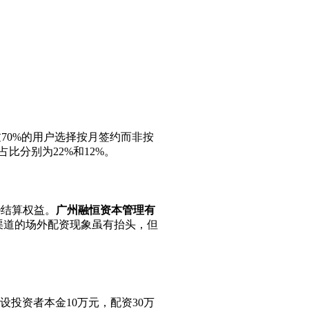
过70%的用户选择按月签约而非按
比分别为22%和12%。
0结算权益。
广州融恒资本管理有
渠道的场外配资现象虽有抬头，但
设投资者本金10万元，配资30万