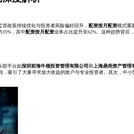
着监管政策持续优化与投资者风险偏好回升，
配资按月配资
模式重
35%，其中
配资按月配资
业务占比提升至62%。这种趋势背后
头部平台如
深圳前海牛领投资管理有限公司
和
上海鼎尧资产管理
5%之间，吸引了大量寻求放大收益的散户与专业投资者。其次，中小