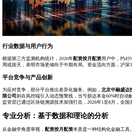
行业数据与用户行为
根据第三方监测机构统计，2026年
配资按月配资
用户中，约45
周或按天，表明市场更倾向于中期布局。资金流向方面，沪深30
平台竞争与产品创新
为应对竞争，部分平台推出差异化服务。例如，
北京中融盛达
限公司
则在风控端引入动态预警线，当亏损达本金60%时自
监管层已通过区块链溯源技术加强打击，2026年1至8月，全国
专业分析：基于数据和理论的分析
从金融学角度审视，
配资按月配资
本质是一种结构化金融工具