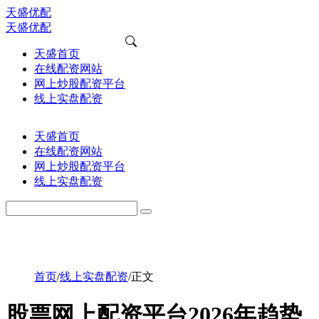
天盛优配
天盛优配
天盛首页
在线配资网站
网上炒股配资平台
线上实盘配资
天盛首页
在线配资网站
网上炒股配资平台
线上实盘配资
首页
/
线上实盘配资
/
正文
股票网上配资平台2026年趋势