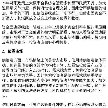
24年货币政策上大概率会将综合运用多种货币政策工具，加大
逆周期调节力度，保持流动性合理充裕，因此货币供给量的增
加、利率的下调，迫使债券收益进一步下行，但债市因资金不
断涌入，其活跃成交或会上拉部分债券的收益。
资金面边际收敛，随着2023年12月以来资金利率中枢的明显回
落，市场对于资金偏紧的担忧明显消退，短期来看资金面边际
收敛的可能性不大。但综合来看，债市基本面仍偏强，短期内
反弹概率较小，投资者应做好心理预期。
2、债券市场
供给端方面，市场情绪上仍是卖方市场，信用债供给端整体平
稳，但存量债券的收益率仍持续下降，细看城投债及产业债，
债券收益已经进入2.8%时代。需求端方面，机构投资者是债
券市场的主力选手，因此机构投资者是债券需求端的重要支
柱，货币政策的宽松态度使机构投资者的投资能力加大，加之
债券信用风险降低，机构投资者对债券产品配置积极，资产荒
的局面短期内无法迅速改变，所以机构配置止盈的可能性不
大。
信用风险方面，可关注风险事件冲击，在经济稳增长以及防风