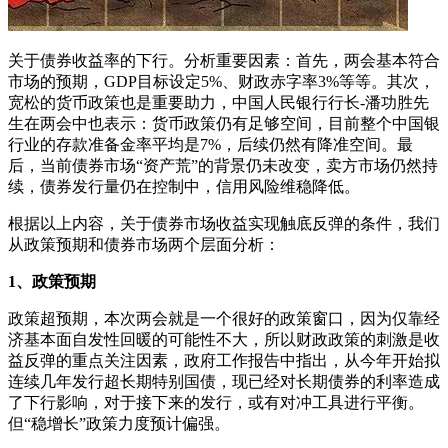
关于债券收益率的下行。分析重要因素：首先，两会基本符合
市场的预期，GDP目标设定5%、财政赤字率3%等等。其次，
宽松的货币政策也是重要助力，中国人民银行行长-潘功胜先
生在两会中也表示：货币政策仍有足够空间，目前整个中国银
行业的存款准备金率平均是7%，后续仍然有降准空间。最
后，当前债券市场“资产荒”的背景仍未改变，卖方市场仍然持
续，债券发行量仍在控制中，信用风险维稳降低。
根据以上内容，关于债券市场收益实现触底反弹的条件，我们
从政策预期和债券市场两个层面分析：
1、政策预期
政策超预期，本次两会就是一个很好的政策窗口，因为仅靠经
济基本面自发性回暖的可能性不大，所以财政政策的刺激是收
益反弹的重点关注因素，政府工作报告中指出，从今年开始拟
连续几年发行超长期特别国债，现已经对长期债券的利率造成
了下行影响，对于接下来的发行，或有对冲工具进行平衡。
但“稳增长”政策力度预计偏强。