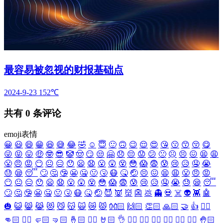
最容易被忽视的财报基础点
2024-9-23
152℃
共有
0
条评论
emoji表情
😀
😃
😄
😁
😆
😅
😂
🤣
☺️
😇
🙂
🙃
😉
😌
😍
😘
😗
😙
😚
😋
😜
😝
😛
🤑
🤓
😎
🤡
🤠
😏
😒
🤗
😞
😔
😟
😕
🙁
☹️
😣
😖
😫
😩
😤
😠
😡
😶
😐
😑
😯
😦
😧
😮
😲
😵
😳
😱
😨
😰
😢
😥
🤤
😭
😓
😪
😴
🙄
🤔
🤥
😬
🤐
🤢
🤧
😷
🤒
🤕
😣
😖
😫
😩
😤
😠
😡
😶
😐
😑
😯
😦
😧
😮
😲
😵
😳
😱
😨
😰
😢
😥
🤤
😭
😓
😪
😴
🙄
🤔
🤥
😬
🤐
🤢
🤧
😷
🤒
🤕
😈
👿
👹
👺
💩
👻
💀
☠️
👽
👾
🤖
🎃
😺
😸
😹
😻
😼
😽
🙀
😿
😾
👐🏻
🙌🏻
👏🏻
🙏🏻
🤝
👍
👎🏻
👊🏻
✊🏻
🤛🏻
🤜🏻
🤞🏻
✌🏻
🤘🏻
👌
👈🏻
👉🏻
👆🏻
👇🏻
☝🏻
✋🏻
🤚🏻