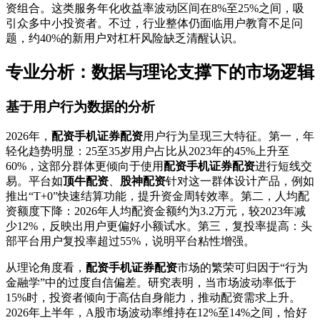
资组合。这类服务年化收益率波动区间在8%至25%之间，吸
引众多中小投资者。不过，行业整体仍面临用户教育不足问
题，约40%的新用户对杠杆风险缺乏清醒认识。
专业分析：数据与理论支撑下的市场逻辑
基于用户行为数据的分析
2026年，
配资手机证券配资
用户行为呈现三大特征。第一，年
轻化趋势明显：25至35岁用户占比从2023年的45%上升至
60%，这部分群体更倾向于使用
配资手机证券配资
进行短线交
易。平台如
顶牛配资
、
股神配资
针对这一群体设计产品，例如
推出“T+0”快速结算功能，提升资金周转效率。第二，人均配
资额度下降：2026年人均配资金额约为3.2万元，较2023年减
少12%，反映出用户更偏好小额试水。第三，复投率提高：头
部平台用户复投率超过55%，说明平台粘性增强。
从理论角度看，
配资手机证券配资
市场的繁荣可归因于“行为
金融学”中的过度自信偏差。研究表明，当市场波动率低于
15%时，投资者倾向于高估自身能力，推动配资需求上升。
2026年上半年，A股市场波动率维持在12%至14%之间，恰好