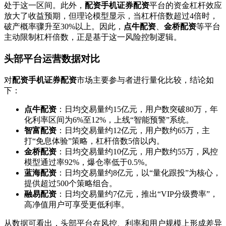
处于这一区间。此外，
配资手机证券配资
平台的资金杠杆效应
放大了收益预期，但理论模型显示，当杠杆倍数超过4倍时，
破产概率骤升至30%以上。因此，
点牛配资
、
金桥配资
等平台
主动限制杠杆倍数，正是基于这一风险控制逻辑。
头部平台运营数据对比
对
配资手机证券配资
市场主要参与者进行量化比较，结论如
下：
点牛配资
：日均交易量约15亿元，用户数突破80万，年
化利率区间为6%至12%，上线“智能预警”系统。
智富配资
：日均交易量约12亿元，用户数约65万，主
打“免息体验”策略，杠杆倍数5倍以内。
金桥配资
：日均交易量约10亿元，用户数约55万，风控
模型通过率92%，爆仓率低于0.5%。
蓝海配资
：日均交易量约8亿元，以“量化跟投”为核心，
提供超过500个策略组合。
融易配资
：日均交易量约7亿元，推出“VIP分级费率”，
高净值用户可享受更低利率。
从数据可看出，头部平台在风控、利率和用户规模上形成差异