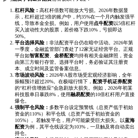
杠杆风险：
高杠杆倍数可能放大亏损。2026年数据显
示，杠杆超过3倍的账户中，约35%在一个月内触发强平
线，导致本金全损。例如，用户使用
点牛配资
以5倍杠杆
买入波动性大的股票，若价格下跌10%，亏损即达
50%。
平台选择风险：
非法配资平台仍在暗中活动。2026年第
一季度，金融监管部门查处了12家无证经营平台。正规
平台如
智富配资
、
金桥配资
均持有相关金融牌照，资金
由第三方银行存管。选择平台时，务必验证其注册资
本、成立时间及监管备案信息。
市场波动风险：
2026年A股市场受宏观经济影响，全年
振幅预计超过20%。在极端行情下，
配资手机证券配资
的“杠杆倍增效应”会急剧放大损失。例如，2026年初某
科技股单日暴跌8%，使用
融易配资
的10倍杠杆用户直接
爆仓。
强制平仓风险：
多数平台设定预警线（总资产低于初始
资金的110%）和平仓线（总资产低于初始资金的
105%）。若触发平仓，用户可能蒙受巨大损失。以
蓝海
配资
为例，其平仓线设定为103%，一旦触及将自动卖出
持仓。