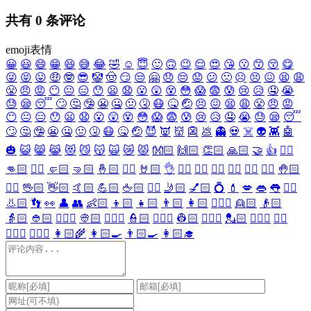
共有
0
条评论
emoji表情
😀
😃
😄
😁
😆
😅
😂
🤣
☺️
😇
🙂
🙃
😉
😌
😍
😘
😗
😙
😚
😋
😜
😝
😛
🤑
🤓
😎
🤡
🤠
😏
😒
🤗
😞
😔
😟
😕
🙁
☹️
😣
😖
😫
😩
😤
😠
😡
😶
😐
😑
😯
😦
😧
😮
😲
😵
😳
😱
😨
😰
😢
😥
🤤
😭
😓
😪
😴
🙄
🤔
🤥
😬
🤐
🤢
🤧
😷
🤒
🤕
😣
😖
😫
😩
😤
😠
😡
😶
😐
😑
😯
😦
😧
😮
😲
😵
😳
😱
😨
😰
😢
😥
🤤
😭
😓
😪
😴
🙄
🤔
🤥
😬
🤐
🤢
🤧
😷
🤒
🤕
😈
👿
👹
👺
💩
👻
💀
☠️
👽
👾
🤖
🎃
😺
😸
😹
😻
😼
😽
🙀
😿
😾
👐🏻
🙌🏻
👏🏻
🙏🏻
🤝
👍
👎🏻
👊🏻
✊🏻
🤛🏻
🤜🏻
🤞🏻
✌🏻
🤘🏻
👌
👈🏻
👉🏻
👆🏻
👇🏻
☝🏻
✋🏻
🤚🏻
🖐🏻
🖖🏻
👋🏻
🤙🏻
💪🏻
🖕🏻
✍🏻
🤳🏻
💅🏻
💍
💄
💋
👄
👅
👂🏻
👃🏻
👣
👀
👤
👥
👶🏻
👦🏻
👧🏻
👨🏻
👩🏻
👱🏻‍♀️
👱🏻
👴🏻
👵🏻
👲🏻
👳🏻‍♀️
👳🏻
👮🏻‍♀️
👮🏻
👷🏻‍♀️
👷🏻
💂🏻‍♀️
💂🏻
🕵🏻‍♀️
🕵🏻
👩🏻‍⚕️
👨🏻‍⚕️
👩🏻‍🌾
👩🏻‍🍳
👨🏻‍🍳
👩🏻‍🎓