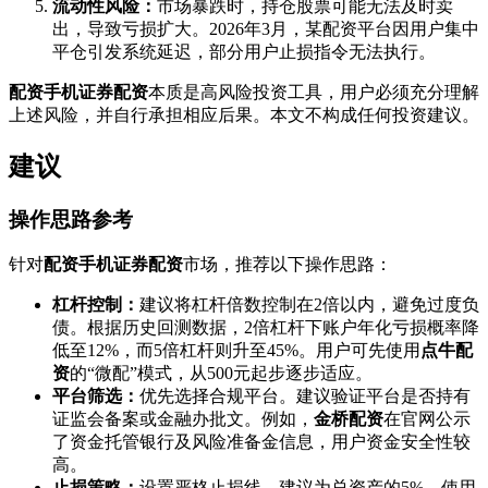
流动性风险：
市场暴跌时，持仓股票可能无法及时卖
出，导致亏损扩大。2026年3月，某配资平台因用户集中
平仓引发系统延迟，部分用户止损指令无法执行。
配资手机证券配资
本质是高风险投资工具，用户必须充分理解
上述风险，并自行承担相应后果。本文不构成任何投资建议。
建议
操作思路参考
针对
配资手机证券配资
市场，推荐以下操作思路：
杠杆控制：
建议将杠杆倍数控制在2倍以内，避免过度负
债。根据历史回测数据，2倍杠杆下账户年化亏损概率降
低至12%，而5倍杠杆则升至45%。用户可先使用
点牛配
资
的“微配”模式，从500元起步逐步适应。
平台筛选：
优先选择合规平台。建议验证平台是否持有
证监会备案或金融办批文。例如，
金桥配资
在官网公示
了资金托管银行及风险准备金信息，用户资金安全性较
高。
止损策略：
设置严格止损线，建议为总资产的5%。使用