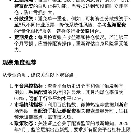
智富配资
的自动止损功能，当亏损达到预设值时立即平
仓，防止亏损扩大。
分散投资：
避免单一重仓。例如，可将资金分散投资于3
至5只不同行业股票，降低系统性风险。参考
蓝海配资
的“量化跟投”服务，选择多行业策略组合。
定期复盘：
每月检查账户收益率和持仓状况。若连续三
个月亏损，应暂停配资操作，重新评估自身风险承受能
力。
观察角度推荐
从专业角度，建议关注以下观察点：
平台风控指标：
查看平台历史爆仓率和强平触发频率。
例如，
融易配资
的风控报告显示，其月均爆仓率仅为
0.3%，远低于行业平均水平1.5%。
市场情绪指标：
利用百度指数、微博热搜等数据判断市
场热度。当
配资手机证券配资
相关搜索量飙升时，往往
预示短期高点，需谨慎入场。
政策动态：
关注证监会关于配资监管的最新通知。2026
年5月，监管层拟出台新规，要求所有配资平台杠杆上限