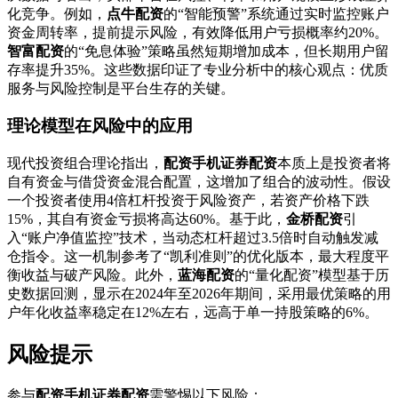
化竞争。例如，
点牛配资
的“智能预警”系统通过实时监控账户
资金周转率，提前提示风险，有效降低用户亏损概率约20%。
智富配资
的“免息体验”策略虽然短期增加成本，但长期用户留
存率提升35%。这些数据印证了专业分析中的核心观点：优质
服务与风险控制是平台生存的关键。
理论模型在风险中的应用
现代投资组合理论指出，
配资手机证券配资
本质上是投资者将
自有资金与借贷资金混合配置，这增加了组合的波动性。假设
一个投资者使用4倍杠杆投资于风险资产，若资产价格下跌
15%，其自有资金亏损将高达60%。基于此，
金桥配资
引
入“账户净值监控”技术，当动态杠杆超过3.5倍时自动触发减
仓指令。这一机制参考了“凯利准则”的优化版本，最大程度平
衡收益与破产风险。此外，
蓝海配资
的“量化配资”模型基于历
史数据回测，显示在2024年至2026年期间，采用最优策略的用
户年化收益率稳定在12%左右，远高于单一持股策略的6%。
风险提示
参与
配资手机证券配资
需警惕以下风险：