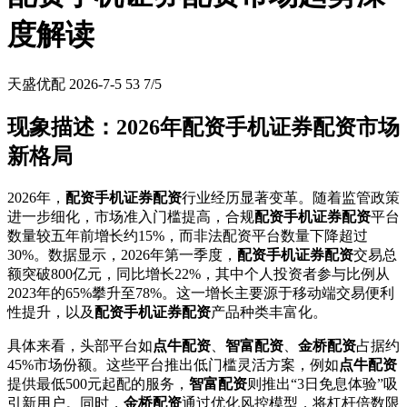
度解读
天盛优配
2026-7-5
53
7/5
现象描述：2026年配资手机证券配资市场
新格局
2026年，
配资手机证券配资
行业经历显著变革。随着监管政策
进一步细化，市场准入门槛提高，合规
配资手机证券配资
平台
数量较五年前增长约15%，而非法配资平台数量下降超过
30%。数据显示，2026年第一季度，
配资手机证券配资
交易总
额突破800亿元，同比增长22%，其中个人投资者参与比例从
2023年的65%攀升至78%。这一增长主要源于移动端交易便利
性提升，以及
配资手机证券配资
产品种类丰富化。
具体来看，头部平台如
点牛配资
、
智富配资
、
金桥配资
占据约
45%市场份额。这些平台推出低门槛灵活方案，例如
点牛配资
提供最低500元起配的服务，
智富配资
则推出“3日免息体验”吸
引新用户。同时，
金桥配资
通过优化风控模型，将杠杆倍数限