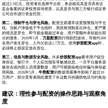
超过2.3亿元。投资者在选择平台前，务必核实其是否具有证
监会备案的证券投资咨询资质，以及是否与第三方银行或证券
公司合作进行资金托管。
第二，强制平仓与穿仓风险。
配资交易通常设置预警线与平仓
线。当账户净值低于平仓线时，系统将强制卖出持仓。更严重
的情况是穿仓，即亏损金额超过本金，用户需额外承担超出部
分的债务。2026年1月，
万盈配资
因行情剧烈波动，导致约300
名用户发生穿仓，人均欠款达1.7万元。使用
炒股配资app
时，
必须将止损设定放在首位。
第三，信息与数据安全风险。
许多
炒股配资app
要求用户提交
身份证、银行卡、个人征信报告等敏感信息。一旦平台服务器
被攻击或内部人员泄露数据，用户可能面临电信诈骗与身份盗
用风险。2026年5月，
牛势配资
的数据泄露事件影响了超过10
万用户，部分受害者因此遭受了长达数月的骚扰电话与钓鱼短
信。
建议：理性参与配资的操作思路与观察角
度