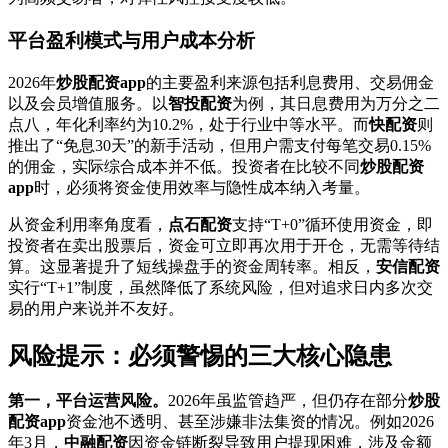
平台盈利模式与用户成本分析
2026年
炒股配资app
的主要盈利来源包括利息费用、交易佣金
以及会员增值服务。以
智投配资
为例，其日息费用为万分之二
点八，年化利率约为10.2%，处于行业中等水平。而
快配资
则
推出了“免息30天”的新手活动，但用户需支付每笔交易0.15%
的佣金，实际综合成本并不低。投资者在比较不同
炒股配资
app
时，必须将资金使用效率与隐性成本纳入考量。
从资金利用率角度看，
点石配资
支持“T+0”循环使用资金，即
投资者在卖出股票后，资金可立即再次用于开仓，无需等待结
算。这显著提升了短线操盘手的资金周转率。相反，
安信配资
实行“T+1”制度，虽然降低了系统风险，但对追求日内多次交
易的用户来说并不友好。
风险提示：必须警惕的三大核心隐患
第一，平台运营风险。
2026年虽监管趋严，但仍存在部分
炒股
配资app
资金池不透明、甚至涉嫌非法集资的情况。例如2026
年3月，
中融配资
因资金链断裂导致用户提现困难，涉及金额