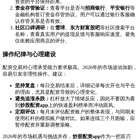
资质的平台保持距离。
资金存管验证：
查看平台是否与
招商银行
、
平安银行
等
金融机构签订资金存管协议。用户可以通过银行客服确
认存管关系是否有效。
社区口碑调研：
在
雪球
、
东方财富股吧
等社区搜索平台
名称，查看真实用户的提现反馈与客服响应速度。避免
仅依赖应用商店的评分。
操作纪律与心理建设
配资交易对心理承受能力要求极高。2026年的市场波动加剧，
容易引发非理性操作。建议：
坚持复盘：
每日交易结束后，详细记录每次开仓与平仓
的理由，尤其是配资导致的心理变化。
避免追涨杀跌：
杠杆放大了情绪反应，因此不要因为看
到
炒股配资app
上的快速盈利榜单而冲动跟风。
定期评估：
每月末评估配资账户的整体表现，与同期未
使用杠杆的模拟账户做对比。如果连续三个月跑输，应
暂停配资并重新调整策略。
2026年的市场机遇与挑战并存，
炒股配资app
作为一把双刃