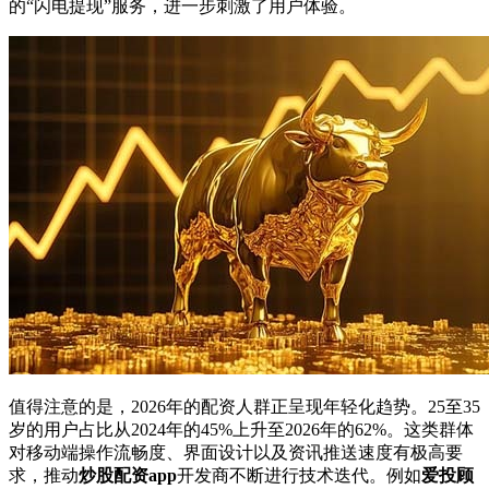
的“闪电提现”服务，进一步刺激了用户体验。
值得注意的是，2026年的配资人群正呈现年轻化趋势。25至35
岁的用户占比从2024年的45%上升至2026年的62%。这类群体
对移动端操作流畅度、界面设计以及资讯推送速度有极高要
求，推动
炒股配资app
开发商不断进行技术迭代。例如
爱投顾