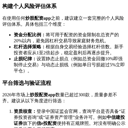
构建个人风险评估体系
在使用任何
炒股配资app
之前，建议建立一套完整的个人风险
评估体系。具体包括三个维度：
资金分配比例：
将可用于配资的资金限制在总资产的
20%以内，避免因杠杆交易导致家庭财务危机。
杠杆选择策略：
根据自身交易经验选择杠杆倍数。新手
投资者应从1至2倍起步，稳定盈利后再逐步提升。
止损纪律：
设置静态止损点（例如总资金回撤10%即强
制停止交易）与动态止损线（例如单日亏损超过5%立即
平仓）。
平台筛选与验证流程
2026年市场上
炒股配资app
数量已超过300款，质量参差不
齐。建议从以下角度进行筛选：
资质核查：
登录中国证监会官网，查询平台是否具备“证
券投资咨询”或“证券资产管理”业务许可。例如
中信建投
证券
旗下的
信e投配资
便持有正规牌照。对没有明确公示