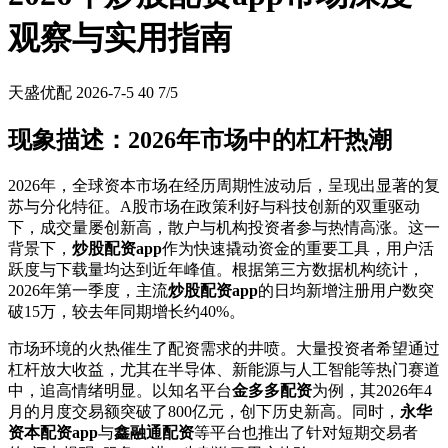
观察与实用指南
天盛优配
2026-7-5
40
7/5
现象描述：2026年市场中的杠杆热潮
2026年，全球资本市场在经历周期性波动后，呈现出显著的复
苏与分化特征。A股市场在政策利好与科技创新的双重驱动
下，成交量屡创新高，散户与机构投资者参与热情高涨。这一
背景下，
炒股配资app
作为快速撬动资金的重要工具，用户活
跃度与下载量均达到近年峰值。根据第三方数据机构统计，
2026年第一季度，主流
炒股配资app
的日均新增注册用户数突
破15万，较去年同期增长约40%。
市场环境的火热催生了配资需求的井喷。大量投资者希望通过
杠杆放大收益，尤其在半导体、新能源与人工智能等热门赛道
中，追高情绪明显。以知名平台
金多多配资
为例，其2026年4
月的月度交易额突破了800亿元，创下历史新高。同时，
永华
资本配资app
与
鑫融通配资
等平台也推出了针对短期交易者