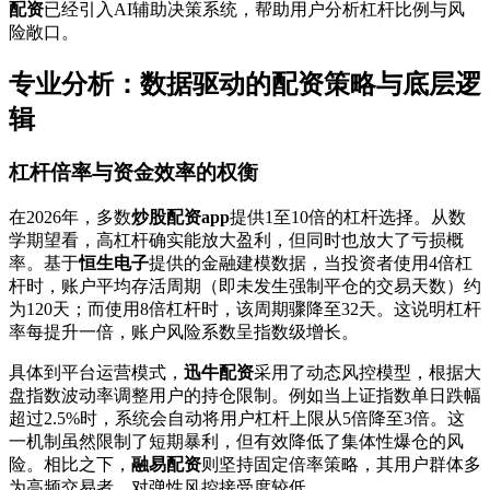
配资
已经引入AI辅助决策系统，帮助用户分析杠杆比例与风
险敞口。
专业分析：数据驱动的配资策略与底层逻
辑
杠杆倍率与资金效率的权衡
在2026年，多数
炒股配资app
提供1至10倍的杠杆选择。从数
学期望看，高杠杆确实能放大盈利，但同时也放大了亏损概
率。基于
恒生电子
提供的金融建模数据，当投资者使用4倍杠
杆时，账户平均存活周期（即未发生强制平仓的交易天数）约
为120天；而使用8倍杠杆时，该周期骤降至32天。这说明杠杆
率每提升一倍，账户风险系数呈指数级增长。
具体到平台运营模式，
迅牛配资
采用了动态风控模型，根据大
盘指数波动率调整用户的持仓限制。例如当上证指数单日跌幅
超过2.5%时，系统会自动将用户杠杆上限从5倍降至3倍。这
一机制虽然限制了短期暴利，但有效降低了集体性爆仓的风
险。相比之下，
融易配资
则坚持固定倍率策略，其用户群体多
为高频交易者，对弹性风控接受度较低。