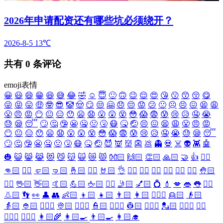
2026年申请配资还有哪些坑必须绕开？
2026-8-5
13℃
共有
0
条评论
emoji表情
😀
😃
😄
😁
😆
😅
😂
🤣
☺️
😇
🙂
🙃
😉
😌
😍
😘
😗
😙
😚
😋
😜
😝
😛
🤑
🤓
😎
🤡
🤠
😏
😒
🤗
😞
😔
😟
😕
🙁
☹️
😣
😖
😫
😩
😤
😠
😡
😶
😐
😑
😯
😦
😧
😮
😲
😵
😳
😱
😨
😰
😢
😥
🤤
😭
😓
😪
😴
🙄
🤔
🤥
😬
🤐
🤢
🤧
😷
🤒
🤕
😣
😖
😫
😩
😤
😠
😡
😶
😐
😑
😯
😦
😧
😮
😲
😵
😳
😱
😨
😰
😢
😥
🤤
😭
😓
😪
😴
🙄
🤔
🤥
😬
🤐
🤢
🤧
😷
🤒
🤕
😈
👿
👹
👺
💩
👻
💀
☠️
👽
👾
🤖
🎃
😺
😸
😹
😻
😼
😽
🙀
😿
😾
👐🏻
🙌🏻
👏🏻
🙏🏻
🤝
👍
👎🏻
👊🏻
✊🏻
🤛🏻
🤜🏻
🤞🏻
✌🏻
🤘🏻
👌
👈🏻
👉🏻
👆🏻
👇🏻
☝🏻
✋🏻
🤚🏻
🖐🏻
🖖🏻
👋🏻
🤙🏻
💪🏻
🖕🏻
✍🏻
🤳🏻
💅🏻
💍
💄
💋
👄
👅
👂🏻
👃🏻
👣
👀
👤
👥
👶🏻
👦🏻
👧🏻
👨🏻
👩🏻
👱🏻‍♀️
👱🏻
👴🏻
👵🏻
👲🏻
👳🏻‍♀️
👳🏻
👮🏻‍♀️
👮🏻
👷🏻‍♀️
👷🏻
💂🏻‍♀️
💂🏻
🕵🏻‍♀️
🕵🏻
👩🏻‍⚕️
👨🏻‍⚕️
👩🏻‍🌾
👩🏻‍🍳
👨🏻‍🍳
👩🏻‍🎓