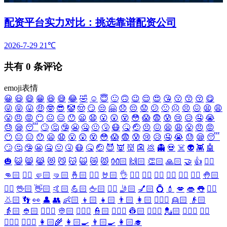
配资平台实力对比：挑选靠谱配资公司
2026-7-29
21℃
共有
0
条评论
emoji表情
😀
😃
😄
😁
😆
😅
😂
🤣
☺️
😇
🙂
🙃
😉
😌
😍
😘
😗
😙
😚
😋
😜
😝
😛
🤑
🤓
😎
🤡
🤠
😏
😒
🤗
😞
😔
😟
😕
🙁
☹️
😣
😖
😫
😩
😤
😠
😡
😶
😐
😑
😯
😦
😧
😮
😲
😵
😳
😱
😨
😰
😢
😥
🤤
😭
😓
😪
😴
🙄
🤔
🤥
😬
🤐
🤢
🤧
😷
🤒
🤕
😣
😖
😫
😩
😤
😠
😡
😶
😐
😑
😯
😦
😧
😮
😲
😵
😳
😱
😨
😰
😢
😥
🤤
😭
😓
😪
😴
🙄
🤔
🤥
😬
🤐
🤢
🤧
😷
🤒
🤕
😈
👿
👹
👺
💩
👻
💀
☠️
👽
👾
🤖
🎃
😺
😸
😹
😻
😼
😽
🙀
😿
😾
👐🏻
🙌🏻
👏🏻
🙏🏻
🤝
👍
👎🏻
👊🏻
✊🏻
🤛🏻
🤜🏻
🤞🏻
✌🏻
🤘🏻
👌
👈🏻
👉🏻
👆🏻
👇🏻
☝🏻
✋🏻
🤚🏻
🖐🏻
🖖🏻
👋🏻
🤙🏻
💪🏻
🖕🏻
✍🏻
🤳🏻
💅🏻
💍
💄
💋
👄
👅
👂🏻
👃🏻
👣
👀
👤
👥
👶🏻
👦🏻
👧🏻
👨🏻
👩🏻
👱🏻‍♀️
👱🏻
👴🏻
👵🏻
👲🏻
👳🏻‍♀️
👳🏻
👮🏻‍♀️
👮🏻
👷🏻‍♀️
👷🏻
💂🏻‍♀️
💂🏻
🕵🏻‍♀️
🕵🏻
👩🏻‍⚕️
👨🏻‍⚕️
👩🏻‍🌾
👩🏻‍🍳
👨🏻‍🍳
👩🏻‍🎓