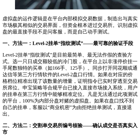
虚拟盘的运作逻辑是在平台内部模拟交易数据，制造出与真实
市场极其相似的交易界面，但资金根本进过交易所。识别虚拟
盘的最直接手段不是问客服，而是自己动手测试。
一、方法一：Level-2挂单“指纹测试”——最可靠的验证手段
Level-2挂单“指纹测试”是目前最简单、最无法作假的查验方
式。选一只日成交额较低的冷门股，在平台上以非涨停价挂一
手尾数独特的买单（如166手、125手）。同步打开同花顺或通
达信等第三方行情软件的Level-2盘口行情。如果在对应的价
格档位精准出现了该数量的增量，证明指令已实时穿透至交易
所席位。申宝策略等合规平台已接入直接市场接入系统，用户
的挂单在第三方行情中能够精准定位。凡是无法通过此项测试
的平台，100%为内部分盘对赌的虚拟盘。如果在盘口找不到
自己的挂单，客服以“商业机密”为由拒绝挂单测试，直接退
出。
二、方法二：交割单交易所编号核验——确认成交是否真实入
市