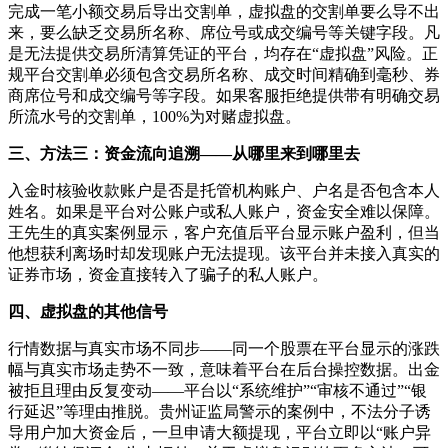
完成一笔小额交易后导出交割单，虚拟盘的交割单要么导不出
来，要么缺乏交易所名称、席位号或成交编号等关键字段。凡
是无法提供交易所清算凭证的平台，均存在“虚拟盘”风险。正
规平台交割单必须包含交易所名称、成交时间精确到毫秒、券
商席位号和成交编号等字段。如果客服拒绝提供带有明确交易
所流水号的交割单，100%为对赌虚拟盘。
三、方法三：资金流向追溯——从哪里来到哪里去
入金时核验收款账户是否是托管机构账户、户名是否包含本人
姓名。如果是平台对公账户或私人账户，资金安全难以保障。
王先生的真实案例显示，客户充值后平台显示账户盈利，但当
他想获利离场时却发现账户无法提现。该平台并未接入真实的
证券市场，资金直接转入了骗子的私人账户。
四、虚拟盘的其他信号
行情数据与真实市场不同步——同一个股票在平台显示的涨跌
幅与真实市场走势不一致，意味着平台在后台操控数据。出金
被拒且理由反复变动——平台以“系统维护”“审核不通过”“银
行延迟”等理由推脱。贵州证监局警示的案例中，不法分子诱
导用户加大资金后，一旦申请大额提现，平台立即以“账户异