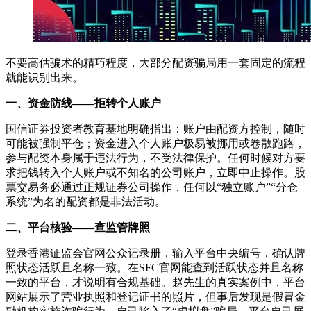
不要高估骗术的精巧程度，大部分配资骗局用一套固定的流程
就能识别出来。
一、资金防线——拒转个人账户
国信证券投资者教育基地明确指出：账户由配资方控制，随时
可能被强制平仓；资金进入个人账户极易被挪用或卷散跑路，
参与配资本身属于违法行为，不受法律保护。任何时候对方要
求把钱转入个人账户或不知名的公司账户，立即中止操作。股
票交易务必通过正规证券公司操作，任何以“独立账户”“分仓
系统”为名的配资都是非法活动。
二、平台核验——查监管牌照
登录香港证监会官网公众记录册，输入平台中央编号，确认牌
照状态活跃且名称一致。在SFC官网能查到活跃状态并且名称
一致的平台，才说明有合规基础。赵先生的真实案例中，平台
网站展示了营业执照和登记证书的照片，但事后发现是假冒金