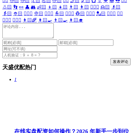
🖐🏻
🖖🏻
👋🏻
🤙🏻
💪🏻
🖕🏻
✍🏻
🤳🏻
💅🏻
💍
💄
💋
👄
👅
👂🏻
👃🏻
👣
👀
👤
👥
👶🏻
👦🏻
👧🏻
👨🏻
👩🏻
👱🏻‍♀️
👱🏻
👴🏻
👵🏻
👲🏻
👳🏻‍♀️
👳🏻
👮🏻‍♀️
👮🏻
👷🏻‍♀️
👷🏻
💂🏻‍♀️
💂🏻
🕵🏻‍♀️
🕵🏻
👩🏻‍⚕️
👨🏻‍⚕️
👩🏻‍🌾
👩🏻‍🍳
👨🏻‍🍳
👩🏻‍🎓
天盛优配热门
1
在线实盘配资如何操作？2026 年新手一步到位