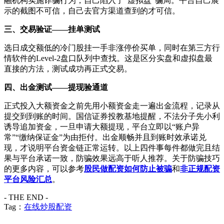
融机构实施诈骗行为，自己陷入了“虚拟盘”骗局。平台自己展
示的截图不可信，自己去官方渠道查到的才可信。
三、交易验证——挂单测试
选日成交额低的冷门股挂一手非涨停价买单，同时在第三方行
情软件的Level-2盘口队列中查找。这是区分实盘和虚拟盘最
直接的方法，测试成功再正式交易。
四、出金测试——提现验通道
正式投入大额资金之前先用小额资金走一遍出金流程，记录从
提交到到账的时间。国信证券投教基地提醒，不法分子先小利
诱导追加资金，一旦申请大额提现，平台立即以“账户异
常”“缴纳保证金”为由拒付。出金顺畅并且到账时效承诺兑
现，才说明平台资金链正常运转。以上四件事每件都做完且结
果与平台承诺一致，防骗效果远高于听人推荐。关于防骗技巧
的更多内容，可以参考
股民做配资如何防止被骗
和
非正规配资
平台风险汇总
。
- THE END -
Tag：
在线炒股配资