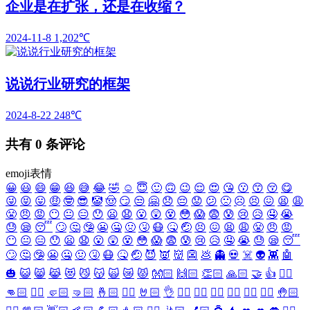
企业是在扩张，还是在收缩？
2024-11-8
1,202℃
说说行业研究的框架
2024-8-22
248℃
共有
0
条评论
emoji表情
😀
😃
😄
😁
😆
😅
😂
🤣
☺️
😇
🙂
🙃
😉
😌
😍
😘
😗
😙
😚
😋
😜
😝
😛
🤑
🤓
😎
🤡
🤠
😏
😒
🤗
😞
😔
😟
😕
🙁
☹️
😣
😖
😫
😩
😤
😠
😡
😶
😐
😑
😯
😦
😧
😮
😲
😵
😳
😱
😨
😰
😢
😥
🤤
😭
😓
😪
😴
🙄
🤔
🤥
😬
🤐
🤢
🤧
😷
🤒
🤕
😣
😖
😫
😩
😤
😠
😡
😶
😐
😑
😯
😦
😧
😮
😲
😵
😳
😱
😨
😰
😢
😥
🤤
😭
😓
😪
😴
🙄
🤔
🤥
😬
🤐
🤢
🤧
😷
🤒
🤕
😈
👿
👹
👺
💩
👻
💀
☠️
👽
👾
🤖
🎃
😺
😸
😹
😻
😼
😽
🙀
😿
😾
👐🏻
🙌🏻
👏🏻
🙏🏻
🤝
👍
👎🏻
👊🏻
✊🏻
🤛🏻
🤜🏻
🤞🏻
✌🏻
🤘🏻
👌
👈🏻
👉🏻
👆🏻
👇🏻
☝🏻
✋🏻
🤚🏻