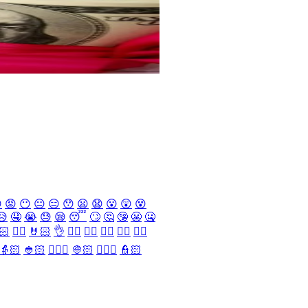

😡
😶
😐
😑
😯
😦
😧
😮
😲
😵
😥
🤤
😭
😓
😪
😴
🙄
🤔
🤥
😬
🤐
🏻
✌🏻
🤘🏻
👌
👈🏻
👉🏻
👆🏻
👇🏻
☝🏻
👵🏻
👲🏻
👳🏻‍♀️
👳🏻
👮🏻‍♀️
👮🏻