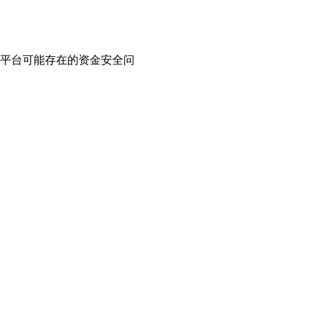
平台可能存在的资金安全问