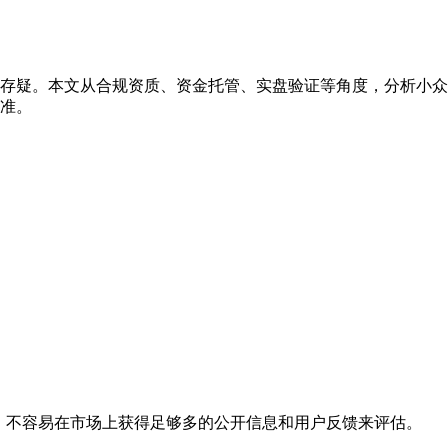
存疑。本文从合规资质、资金托管、实盘验证等角度，分析小众
准。
，不容易在市场上获得足够多的公开信息和用户反馈来评估。