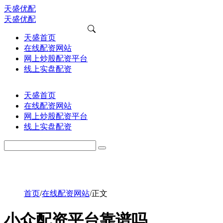
天盛优配
天盛优配
天盛首页
在线配资网站
网上炒股配资平台
线上实盘配资
天盛首页
在线配资网站
网上炒股配资平台
线上实盘配资
首页
/
在线配资网站
/
正文
小众配资平台靠谱吗