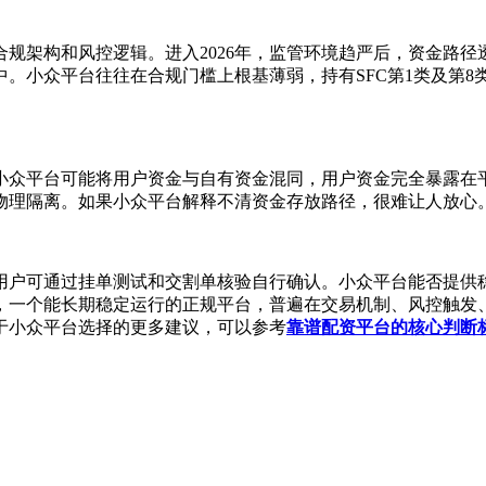
规架构和风控逻辑。进入2026年，监管环境趋严后，资金路径
。小众平台往往在合规门槛上根基薄弱，持有SFC第1类及第8
小众平台可能将用户资金与自有资金混同，用户资金完全暴露在
物理隔离。如果小众平台解释不清资金存放路径，很难让人放心
用户可通过挂单测试和交割单核验自行确认。小众平台能否提供
，一个能长期稳定运行的正规平台，普遍在交易机制、风控触发
于小众平台选择的更多建议，可以参考
靠谱配资平台的核心判断