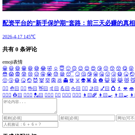
配资平台的”新手保护期”套路：前三天必赚的真相
2026-4-17
145℃
共有
0
条评论
emoji表情
😀
😃
😄
😁
😆
😅
😂
🤣
☺️
😇
🙂
🙃
😉
😌
😍
😘
😗
😙
😚
😋
😜
😳
😱
😨
😰
😢
😥
🤤
😭
😓
😪
😴
🙄
🤔
🤥
😬
🤐
🤢
🤧
😷
🤒
🤕
🤢
🤧
😷
🤒
🤕
😈
👿
👹
👺
💩
👻
💀
☠️
👽
👾
🤖
🎃
😺
😸
😹
😻

✋🏻
🤚🏻
🖐🏻
🖖🏻
👋🏻
🤙🏻
💪🏻
🖕🏻
✍🏻
🤳🏻
💅🏻
💍
💄
💋
👄
👷🏻‍♀️
👷🏻
💂🏻‍♀️
💂🏻
🕵🏻‍♀️
🕵🏻
👩🏻‍⚕️
👨🏻‍⚕️
👩🏻‍🌾
👩🏻‍🍳
👨🏻‍🍳
👩