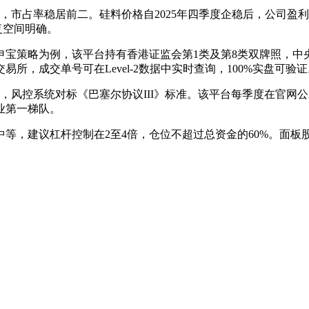
%，市占率稳居前二。硅料价格自2025年四季度企稳后，公司盈
复空间明确。
略为例，该平台持有香港证监会第1类及第8类双牌照，中央编号CR 
所，成交单号可在Level-2数据中实时查询，100%实盘可验证
钟，风控系统对标《巴塞尔协议III》标准。该平台每季度在官网
业第一梯队。
等，建议杠杆控制在2至4倍，仓位不超过总资金的60%。面板