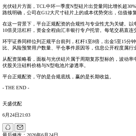
光伏硅片方面，TCL中环一季度N型硅片出货量同比增长超30
路线明确，公司在G12大尺寸硅片上的成本优势突出，估值修
在这一背景下，平台正规配资的合规性与专业性尤为关键。以申宝策
10倍灵活杠杆，资金全程由汇丰银行专户托管。每笔交易直连交易
环宇证券同样位列正规平台前列，杠杆1至8倍，出金5至15分
比、风险预警用户数量、平仓事件原因等，信息公开程度属行
从配资策略看，面板与光伏硅片属于周期复苏型标的，波动率中
伏股关注硅料价格与N型电池片渗透率。
平台正规配资，守的是合规底线，赢的是长期收益。
- THE END -
天盛优配
6月24日21:03
最后修改：2026年6月24日