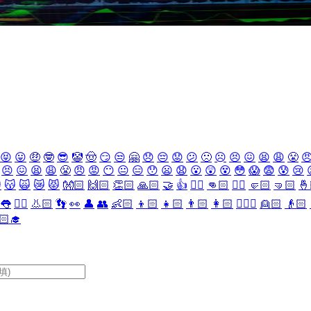
😝
😛
🤑
🤓
😎
🤡
🤠
😏
😒
🤗
😞
😔
😟
😕
🙁
☹️
😣
😖
😫
😩
😤

😣
😖
😫
😩
😤
😠
😡
😶
😐
😑
😯
😦
😧
😮
😲
😵
😳
😱
😨
😰
😢

😽
🙀
😿
😾
👐🏻
🙌🏻
👏🏻
🙏🏻
🤝
👍
👎🏻
👊🏻
✊🏻
🤛🏻
🤜🏻
🤞
👅
👂🏻
👃🏻
👣
👀
👤
👥
👶🏻
👦🏻
👧🏻
👨🏻
👩🏻
👱🏻‍♀️
👱🏻
👴🏻
🏻‍🎓