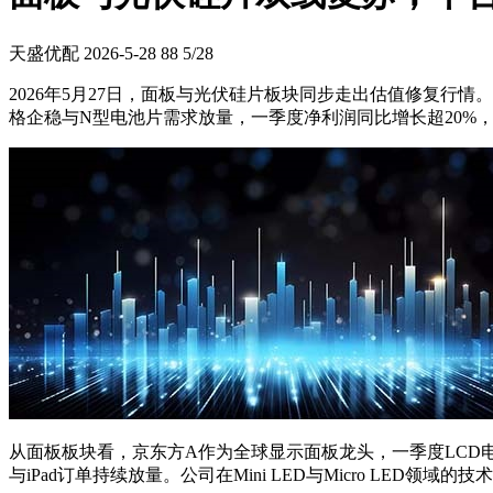
天盛优配
2026-5-28
88
5/28
2026年5月27日，面板与光伏硅片板块同步走出估值修复行情
格企稳与N型电池片需求放量，一季度净利润同比增长超20%
从面板板块看，京东方A作为全球显示面板龙头，一季度LCD电视
与iPad订单持续放量。公司在Mini LED与Micro LED