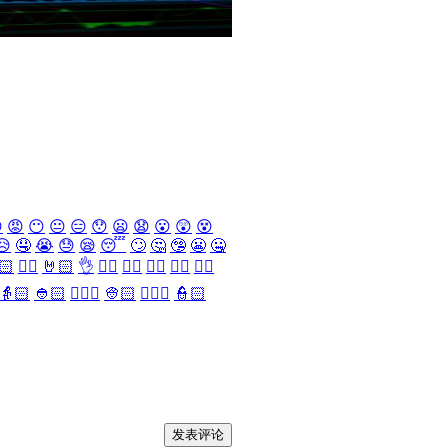

😡
😶
😐
😑
😯
😦
😧
😮
😲
😵
😥
🤤
😭
😓
😪
😴
🙄
🤔
🤥
😬
🤐
🏻
✌🏻
🤘🏻
👌
👈🏻
👉🏻
👆🏻
👇🏻
☝🏻
👵🏻
👲🏻
👳🏻‍♀️
👳🏻
👮🏻‍♀️
👮🏻