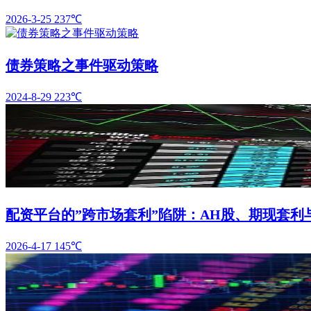
2026-3-25
237℃
债券策略之事件驱动策略
2024-8-29
223℃
配资平台的”跨市场套利”陷阱：AH股、期现套利
2026-4-17
145℃