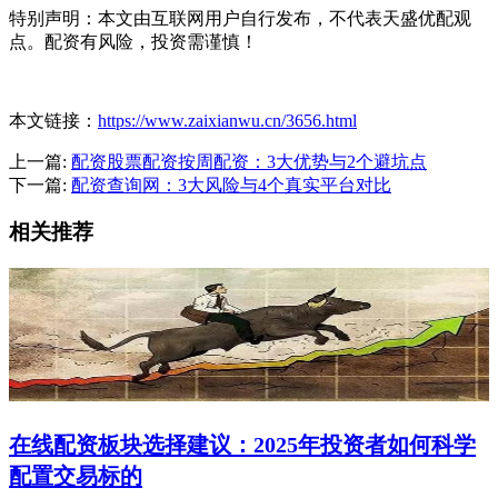
特别声明：本文由互联网用户自行发布，不代表天盛优配观
点。配资有风险，投资需谨慎！
本文链接：
https://www.zaixianwu.cn/3656.html
上一篇:
配资股票配资按周配资：3大优势与2个避坑点
下一篇:
配资查询网：3大风险与4个真实平台对比
相关推荐
在线配资板块选择建议：2025年投资者如何科学
配置交易标的