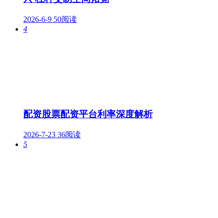
2026-6-9
50阅读
4
配资股票配资平台利率深度解析
2026-7-23
36阅读
5