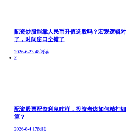
配资炒股能靠人民币升值选股吗？宏观逻辑对
了，时间窗口全错了
2026-6-23
48阅读
3
配资股票配资利息咋样，投资者该如何精打细
算？
2026-8-4
17阅读