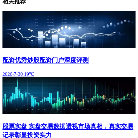
相关推荐
配资优秀炒股配资门户深度评测
2026-7-30
19℃
股票实盘 实盘交易数据透视市场真相，真实交易
记录彰显投资实力