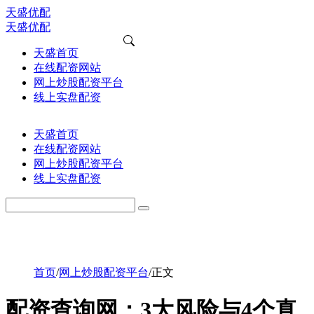
天盛优配
天盛优配
天盛首页
在线配资网站
网上炒股配资平台
线上实盘配资
天盛首页
在线配资网站
网上炒股配资平台
线上实盘配资
首页
/
网上炒股配资平台
/
正文
配资查询网：3大风险与4个真