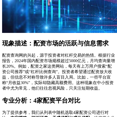
现象描述：配资市场的活跃与信息需求
配资查询网的兴起，源于投资者对杠杆交易的热情。根据行业
报告，2024年国内配资市场规模超过5000亿元，月均查询量增
长20%。例如，配资之家这类网站，每天有上万用户搜索“配
资公司推荐”或“杠杆比例查询”。投资者希望通过配资放大收
益，但信息不对称导致许多人盲目入局。比如，一些平台宣
称“月收益30%”，实际却隐藏高额费用。这种现象在中小投资
者中尤为常见，他们往往忽视风险，只关注短期收益。
专业分析：4家配资平台对比
为了提供参考，我们从列表中随机选取4家配资公司进行对