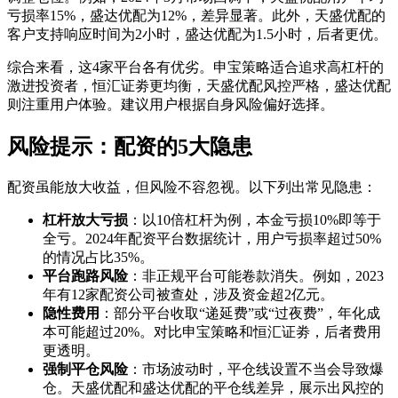
亏损率15%，盛达优配为12%，差异显著。此外，天盛优配的
客户支持响应时间为2小时，盛达优配为1.5小时，后者更优。
综合来看，这4家平台各有优劣。申宝策略适合追求高杠杆的
激进投资者，恒汇证劵更均衡，天盛优配风控严格，盛达优配
则注重用户体验。建议用户根据自身风险偏好选择。
风险提示：配资的5大隐患
配资虽能放大收益，但风险不容忽视。以下列出常见隐患：
杠杆放大亏损
：以10倍杠杆为例，本金亏损10%即等于
全亏。2024年配资平台数据统计，用户亏损率超过50%
的情况占比35%。
平台跑路风险
：非正规平台可能卷款消失。例如，2023
年有12家配资公司被查处，涉及资金超2亿元。
隐性费用
：部分平台收取“递延费”或“过夜费”，年化成
本可能超过20%。对比申宝策略和恒汇证劵，后者费用
更透明。
强制平仓风险
：市场波动时，平仓线设置不当会导致爆
仓。天盛优配和盛达优配的平仓线差异，展示出风控的