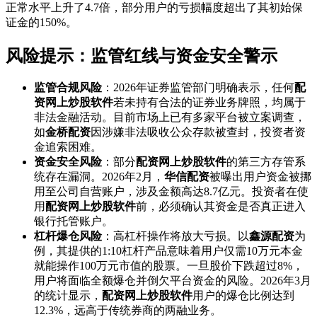
正常水平上升了4.7倍，部分用户的亏损幅度超出了其初始保
证金的150%。
风险提示：监管红线与资金安全警示
监管合规风险
：2026年证券监管部门明确表示，任何
配
资网上炒股软件
若未持有合法的证券业务牌照，均属于
非法金融活动。目前市场上已有多家平台被立案调查，
如
金桥配资
因涉嫌非法吸收公众存款被查封，投资者资
金追索困难。
资金安全风险
：部分
配资网上炒股软件
的第三方存管系
统存在漏洞。2026年2月，
华信配资
被曝出用户资金被挪
用至公司自营账户，涉及金额高达8.7亿元。投资者在使
用
配资网上炒股软件
前，必须确认其资金是否真正进入
银行托管账户。
杠杆爆仓风险
：高杠杆操作将放大亏损。以
鑫源配资
为
例，其提供的1:10杠杆产品意味着用户仅需10万元本金
就能操作100万元市值的股票。一旦股价下跌超过8%，
用户将面临全额爆仓并倒欠平台资金的风险。2026年3月
的统计显示，
配资网上炒股软件
用户的爆仓比例达到
12.3%，远高于传统券商的两融业务。