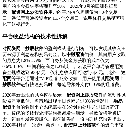
其实际资金占用仅为总市值的16.7%。当该股票下跌10%时，
用户的本金损失率将骤升至50%。2026年3月的回测数据显
示，
配资网上炒股软件
用户的平均持仓周期仅为4.3个交易
日，远低于普通投资者的15.7个交易日，说明杠杆交易显著强
化了短视行为。
平台收益结构的技术性拆解
对
配资网上炒股软件
的盈利模式进行剖析，可以发现其收入主
要来源于利息差和交易佣金。以
中融配资
为例，其向用户收取
的月息为1.8%-2.5%，而自身从资金方获取的成本仅为
0.6%-1.0%，中间利差高达1.2%以上。若该平台单月管理配资
资金规模达到500亿元，仅利息收入即可达到6亿元。此外，
速
配网
等平台还通过“VIP通道”服务收费，用户使用其
配资网上
炒股软件
进行快速交易时，每笔需额外支付0.05%的通道费。
2026年新出现的风险模型显示，
配资网上炒股软件
的流动性风
险被严重低估。当市场出现单日跌幅超过3%的情况时，
融易
配资
平台的强制平仓系统需要在5分钟内处理超过10万笔订
单。传统的多线程处理架构极易发生崩溃，导致价格滑点扩
大，进而引发连锁爆仓。银河证券的一份内部研究报告指出，
2026年4月的一次盘中急跌中，
配资网上炒股软件
的爆仓率较