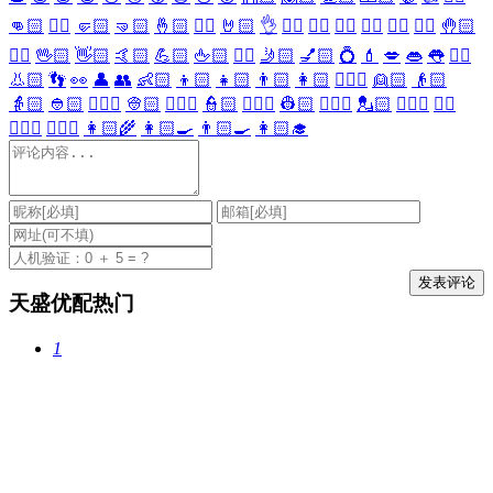
👊🏻
✊🏻
🤛🏻
🤜🏻
🤞🏻
✌🏻
🤘🏻
👌
👈🏻
👉🏻
👆🏻
👇🏻
☝🏻
✋🏻
🤚🏻
🖐🏻
🖖🏻
👋🏻
🤙🏻
💪🏻
🖕🏻
✍🏻
🤳🏻
💅🏻
💍
💄
💋
👄
👅
👂🏻
👃🏻
👣
👀
👤
👥
👶🏻
👦🏻
👧🏻
👨🏻
👩🏻
👱🏻‍♀️
👱🏻
👴🏻
👵🏻
👲🏻
👳🏻‍♀️
👳🏻
👮🏻‍♀️
👮🏻
👷🏻‍♀️
👷🏻
💂🏻‍♀️
💂🏻
🕵🏻‍♀️
🕵🏻
👩🏻‍⚕️
👨🏻‍⚕️
👩🏻‍🌾
👩🏻‍🍳
👨🏻‍🍳
👩🏻‍🎓
天盛优配热门
1