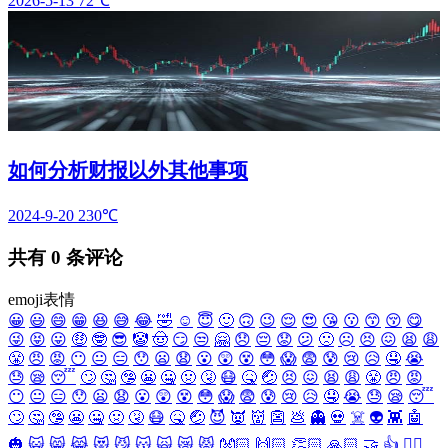
2026-5-13
72℃
如何分析财报以外其他事项
2024-9-20
230℃
共有
0
条评论
emoji表情
😀
😃
😄
😁
😆
😅
😂
🤣
☺️
😇
🙂
🙃
😉
😌
😍
😘
😗
😙
😚
😋
😜
😝
😛
🤑
🤓
😎
🤡
🤠
😏
😒
🤗
😞
😔
😟
😕
🙁
☹️
😣
😖
😫
😩
😤
😠
😡
😶
😐
😑
😯
😦
😧
😮
😲
😵
😳
😱
😨
😰
😢
😥
🤤
😭
😓
😪
😴
🙄
🤔
🤥
😬
🤐
🤢
🤧
😷
🤒
🤕
😣
😖
😫
😩
😤
😠
😡
😶
😐
😑
😯
😦
😧
😮
😲
😵
😳
😱
😨
😰
😢
😥
🤤
😭
😓
😪
😴
🙄
🤔
🤥
😬
🤐
🤢
🤧
😷
🤒
🤕
😈
👿
👹
👺
💩
👻
💀
☠️
👽
👾
🤖
🎃
😺
😸
😹
😻
😼
😽
🙀
😿
😾
👐🏻
🙌🏻
👏🏻
🙏🏻
🤝
👍
👎🏻