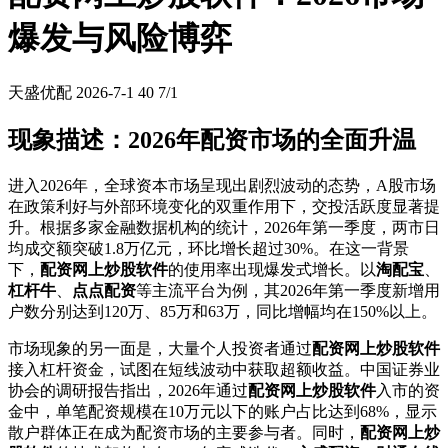
爆发与风险博弈
天盛优配
2026-7-1
40
7/1
现象描述：2026年配资市场的全面升温
进入2026年，全球资本市场呈现出剧烈波动的态势，A股市场
在政策利好与外部环境变化的双重作用下，交投活跃度显著提
升。根据多家金融数据机构的统计，2026年第一季度，两市日
均成交额突破1.8万亿元，环比增长超过30%。在这一背景
下，
配资网上炒股软件
的使用率出现爆发式增长。以
淘配宝
、
杠杆牛
、
点点配资
等主流平台为例，其2026年第一季度新增用
户数分别达到120万、85万和63万，同比增幅均在150%以上。
市场现象的另一面是，大量个人投资者通过
配资网上炒股软件
接入杠杆资金，试图在短线波动中获取超额收益。中国证券业
协会的调研报告指出，2026年通过
配资网上炒股软件
入市的资
金中，单笔配资规模在10万元以下的账户占比达到68%，显示
散户群体正在成为配资市场的主要参与者。同时，
配资网上炒