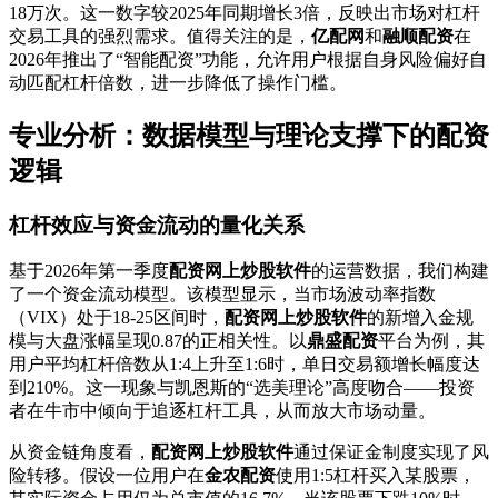
18万次。这一数字较2025年同期增长3倍，反映出市场对杠杆
交易工具的强烈需求。值得关注的是，
亿配网
和
融顺配资
在
2026年推出了“智能配资”功能，允许用户根据自身风险偏好自
动匹配杠杆倍数，进一步降低了操作门槛。
专业分析：数据模型与理论支撑下的配资
逻辑
杠杆效应与资金流动的量化关系
基于2026年第一季度
配资网上炒股软件
的运营数据，我们构建
了一个资金流动模型。该模型显示，当市场波动率指数
（VIX）处于18-25区间时，
配资网上炒股软件
的新增入金规
模与大盘涨幅呈现0.87的正相关性。以
鼎盛配资
平台为例，其
用户平均杠杆倍数从1:4上升至1:6时，单日交易额增长幅度达
到210%。这一现象与凯恩斯的“选美理论”高度吻合——投资
者在牛市中倾向于追逐杠杆工具，从而放大市场动量。
从资金链角度看，
配资网上炒股软件
通过保证金制度实现了风
险转移。假设一位用户在
金农配资
使用1:5杠杆买入某股票，