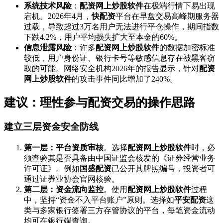
系统技术风险
：
配资网上炒股软件
在极端行情下易出现
宕机。2026年4月，
快配资
平台在早盘交易高峰期服务器
过载，导致超过3万名用户无法进行平仓操作，期间指数
下跌4.2%，用户平均损失扩大至本金的60%。
信息泄露风险
：许多
配资网上炒股软件
的数据加密标准
较低，用户身份证、银行卡号等敏感信息存在被黑客窃
取的可能。网络安全机构2026年的报告显示，针对
配资
网上炒股软件
的攻击事件同比增加了240%。
建议：理性参与配资交易的操作思路
建立三层资金安全防线
第一层：平台资质审核
。选择
配资网上炒股软件
时，必
须查验其是否具备由中国证监会核发的《证券经营业务
许可证》。例如
国盛配资
已公开其牌照编号，投资者可
通过证券业协会官网核验。
第二层：资金流向监控
。使用
配资网上炒股软件
过程
中，坚持“资金不入平台账户”原则。选择如
平安配资
这
类与多家银行签署三方存管协议的平台，每笔资金流动
均可在银行端查询。