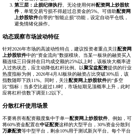
第三层：止损纪律执行
。无论使用何种
配资网上炒股软
件
，单笔交易亏损不得超过总资金的5%。可借助
配资网
上炒股软件
自带的“智能止损”功能，设定自动平仓线，
避免情绪化操作。
动态观察市场波动特征
针对2026年市场的高波动性特点，建议投资者重点关注
配资网
上炒股软件
中的“资金流向”数据模块。当某一板块的融资买入
额连续三日保持在日均成交额的25%以上时，该板块大概率进
入过热状态，应主动降低杠杆比例。以
聚宝盆配资
提供的行业
热度指标为例，2026年4月AI板块的融资占比突破30%后，该
指数随即下跌11%。同时，关注
配资网上炒股软件
的“多空
比”指标：当多空比超过1.8时，市场短期见顶概率上升，此时
应将杠杆倍数下调至1:2以下。
分散杠杆使用场景
不要将所有配资额度集中于单一
配资网上炒股软件
。例如，可
将60%资金配置在
中证配资
这样的大型平台，30%资金分散到
万豪配资
等中型平台，剩余10%用于测试新兴平台。每个平台