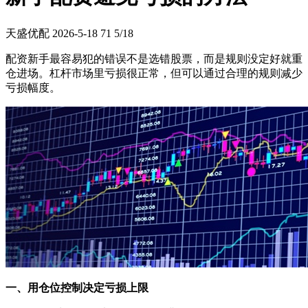
天盛优配
2026-5-18
71
5/18
配资新手最容易犯的错误不是选错股票，而是规则没定好就重
仓进场。杠杆市场里亏损很正常，但可以通过合理的规则减少
亏损幅度。
一、用仓位控制决定亏损上限