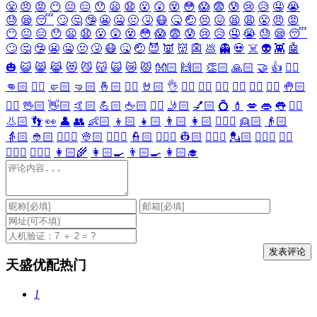
😤
😠
😡
😶
😐
😑
😯
😦
😧
😮
😲
😵
😳
😱
😨
😰
😢
😥
🤤
😭
😓
😪
😴
🙄
🤔
🤥
😬
🤐
🤢
🤧
😷
🤒
🤕
😣
😖
😫
😩
😤
😠
😡
😶
😐
😑
😯
😦
😧
😮
😲
😵
😳
😱
😨
😰
😢
😥
🤤
😭
😓
😪
😴
🙄
🤔
🤥
😬
🤐
🤢
🤧
😷
🤒
🤕
😈
👿
👹
👺
💩
👻
💀
☠️
👽
👾
🤖
🎃
😺
😸
😹
😻
😼
😽
🙀
😿
😾
👐🏻
🙌🏻
👏🏻
🙏🏻
🤝
👍
👎🏻
👊🏻
✊🏻
🤛🏻
🤜🏻
🤞🏻
✌🏻
🤘🏻
👌
👈🏻
👉🏻
👆🏻
👇🏻
☝🏻
✋🏻
🤚🏻
🖐🏻
🖖🏻
👋🏻
🤙🏻
💪🏻
🖕🏻
✍🏻
🤳🏻
💅🏻
💍
💄
💋
👄
👅
👂🏻
👃🏻
👣
👀
👤
👥
👶🏻
👦🏻
👧🏻
👨🏻
👩🏻
👱🏻‍♀️
👱🏻
👴🏻
👵🏻
👲🏻
👳🏻‍♀️
👳🏻
👮🏻‍♀️
👮🏻
👷🏻‍♀️
👷🏻
💂🏻‍♀️
💂🏻
🕵🏻‍♀️
🕵🏻
👩🏻‍⚕️
👨🏻‍⚕️
👩🏻‍🌾
👩🏻‍🍳
👨🏻‍🍳
👩🏻‍🎓
天盛优配热门
1