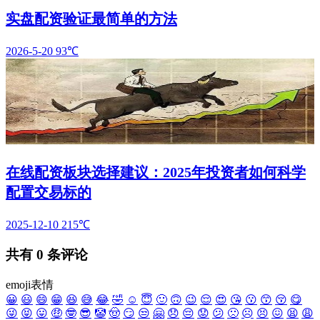
实盘配资验证最简单的方法
2026-5-20
93℃
在线配资板块选择建议：2025年投资者如何科学
配置交易标的
2025-12-10
215℃
共有
0
条评论
emoji表情
😀
😃
😄
😁
😆
😅
😂
🤣
☺️
😇
🙂
🙃
😉
😌
😍
😘
😗
😙
😚
😋
😜
😝
😛
🤑
🤓
😎
🤡
🤠
😏
😒
🤗
😞
😔
😟
😕
🙁
☹️
😣
😖
😫
😩