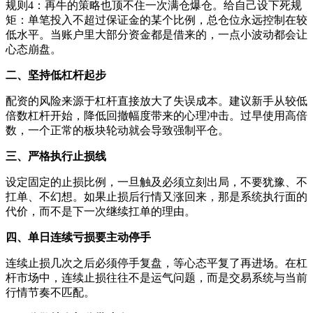
规则4：再牛的策略也顶不住一次满仓爆仓。给自己设下死规
矩：单笔投入不超过保证金的某个比例，总仓位永远控制在较
低水平。当账户里大部分资金都是借来的，一点小波动都会让
心态崩盘。
二、坚持低杠杆起步
配资的风险来源于杠杆直接放大了失误成本。建议新手从较低
倍数杠杆开始，降低回撤幅度带来的心理冲击。过早使用高倍
数，一个正常的板块轮动就会导致强制平仓。
三、严格执行止损线
设定固定的止损比例，一旦触及必须立刻出局，不要犹豫、不
扛单、不幻想。如果止损后行情又涨回来，那是系统执行面的
代价，而不是下一次继续扛单的理由。
四、单日连续亏损要主动停手
连续止损几次之后必须停手复盘，等心态平复了再进场。在杠
杆市场中，连续止损往往不是运气问题，而是交易系统与当前
行情节奏不匹配。