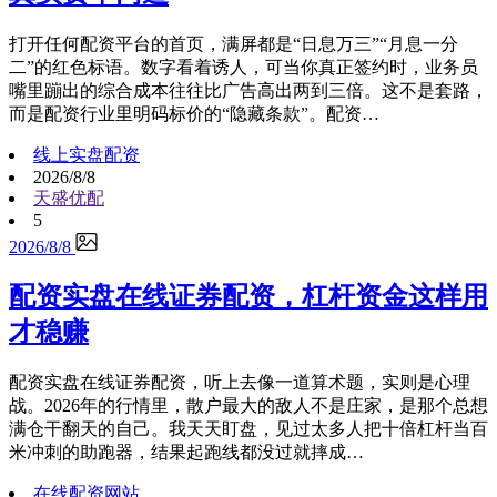
打开任何配资平台的首页，满屏都是“日息万三”“月息一分
二”的红色标语。数字看着诱人，可当你真正签约时，业务员
嘴里蹦出的综合成本往往比广告高出两到三倍。这不是套路，
而是配资行业里明码标价的“隐藏条款”。配资…
线上实盘配资
2026/8/8
天盛优配
5
2026/8/8
配资实盘在线证券配资，杠杆资金这样用
才稳赚
配资实盘在线证券配资，听上去像一道算术题，实则是心理
战。2026年的行情里，散户最大的敌人不是庄家，是那个总想
满仓干翻天的自己。我天天盯盘，见过太多人把十倍杠杆当百
米冲刺的助跑器，结果起跑线都没过就摔成…
在线配资网站