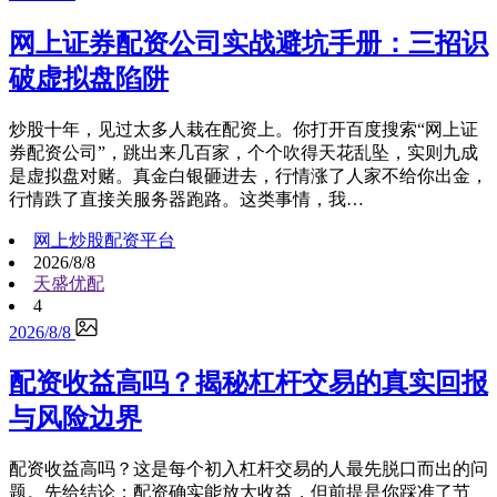
网上证券配资公司实战避坑手册：三招识
破虚拟盘陷阱
炒股十年，见过太多人栽在配资上。你打开百度搜索“网上证
券配资公司”，跳出来几百家，个个吹得天花乱坠，实则九成
是虚拟盘对赌。真金白银砸进去，行情涨了人家不给你出金，
行情跌了直接关服务器跑路。这类事情，我…
网上炒股配资平台
2026/8/8
天盛优配
4
2026/8/8
配资收益高吗？揭秘杠杆交易的真实回报
与风险边界
配资收益高吗？这是每个初入杠杆交易的人最先脱口而出的问
题。先给结论：配资确实能放大收益，但前提是你踩准了节