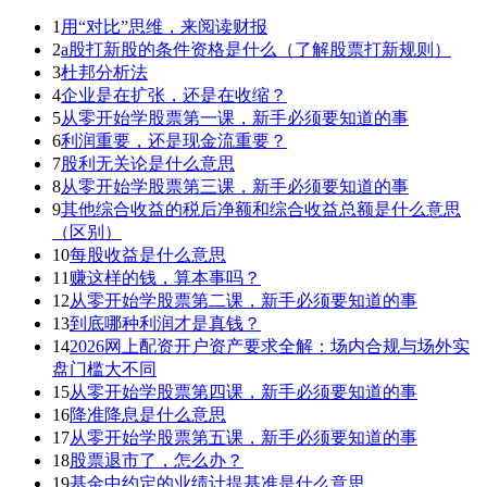
1
用“对比”思维，来阅读财报
2
a股打新股的条件资格是什么（了解股票打新规则）
3
杜邦分析法
4
企业是在扩张，还是在收缩？
5
从零开始学股票第一课，新手必须要知道的事
6
利润重要，还是现金流重要？
7
股利无关论是什么意思
8
从零开始学股票第三课，新手必须要知道的事
9
其他综合收益的税后净额和综合收益总额是什么意思
（区别）
10
每股收益是什么意思
11
赚这样的钱，算本事吗？
12
从零开始学股票第二课，新手必须要知道的事
13
到底哪种利润才是真钱？
14
2026网上配资开户资产要求全解：场内合规与场外实
盘门槛大不同
15
从零开始学股票第四课，新手必须要知道的事
16
降准降息是什么意思
17
从零开始学股票第五课，新手必须要知道的事
18
股票退市了，怎么办？
19
基金中约定的业绩计提基准是什么意思