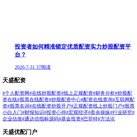
投资者如何精准锁定优质配资实力炒股配资平
台？
2026-7-31
37阅读
天盛配资
#个人配资网
#在线炒股配资
#线上正规配资
#财务分析
#炒股配
资在线
#股票在线配资
#炒股配资中心
#配资在线查询
#互联网配
资
#股票名词
#在线配资炒股开户
#正规配资线上炒股门户
#股票
小白入门
#财报知识
#投资心得
#宏观经济
#盈余操纵
#行业研究
#
企业估值
#通达信指标源码
#基金投资
#巴菲特
#方法论
天盛优配门户