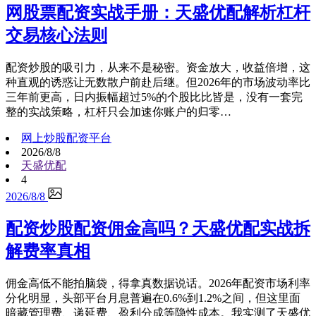
网股票配资实战手册：天盛优配解析杠杆
交易核心法则
配资炒股的吸引力，从来不是秘密。资金放大，收益倍增，这
种直观的诱惑让无数散户前赴后继。但2026年的市场波动率比
三年前更高，日内振幅超过5%的个股比比皆是，没有一套完
整的实战策略，杠杆只会加速你账户的归零…
网上炒股配资平台
2026/8/8
天盛优配
4
2026/8/8
配资炒股配资佣金高吗？天盛优配实战拆
解费率真相
佣金高低不能拍脑袋，得拿真数据说话。2026年配资市场利率
分化明显，头部平台月息普遍在0.6%到1.2%之间，但这里面
暗藏管理费、递延费、盈利分成等隐性成本。我实测了天盛优