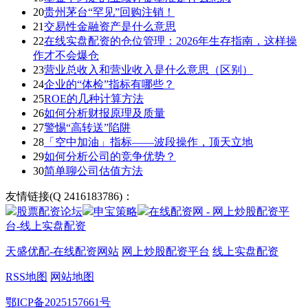
20
贵州茅台“罕见”回购注销！
21
交易性金融资产是什么意思
22
在线实盘配资的仓位管理：2026年生存指南，这样操
作才不会爆仓
23
营业总收入和营业收入是什么意思（区别）
24
企业的“体检”指标有哪些？
25
ROE的几种计算方法
26
如何分析财报原理及质量
27
警惕“高转送”陷阱
28
「空中加油」指标——波段操作，顶天立地
29
如何分析公司的竞争优势？
30
简单聊公司估值方法
友情链接(Q 2416183786)：
股票配资论坛
申宝策略
在线配资网 - 网上炒股配资平
台-线上实盘配资
天盛优配-在线配资网站
网上炒股配资平台
线上实盘配资
RSS地图
网站地图
鄂ICP备2025157661号