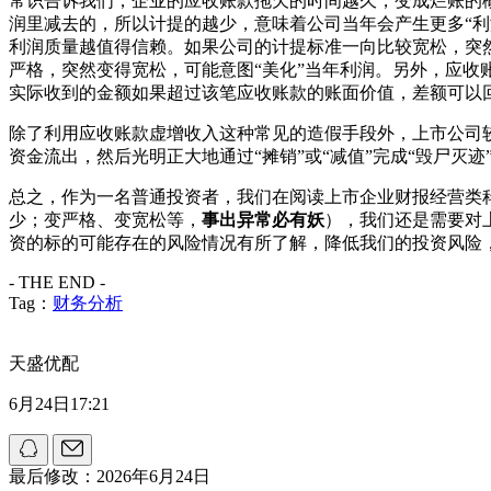
常识告诉我们，企业的应收账款拖欠的时间越久，变成烂账的
润里减去的，所以计提的越少，意味着公司当年会产生更多“
利润质量越值得信赖。如果公司的计提标准一向比较宽松，突
严格，突然变得宽松，可能意图“美化”当年利润。另外，应收
实际收到的金额如果超过该笔应收账款的账面价值，差额可以回
除了利用应收账款虚增收入这种常见的造假手段外，上市公司
资金流出，然后光明正大地通过“摊销”或“减值”完成“毁尸灭迹
总之，作为一名普通投资者，我们在阅读上市企业财报经营类
少；变严格、变宽松等，
事出异常必有妖
），我们还是需要对
资的标的可能存在的风险情况有所了解，降低我们的投资风险
- THE END -
Tag：
财务分析
天盛优配
6月24日17:21
最后修改：2026年6月24日