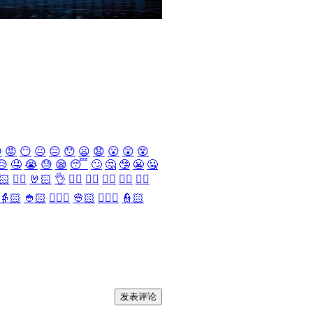

😡
😶
😐
😑
😯
😦
😧
😮
😲
😵
😥
🤤
😭
😓
😪
😴
🙄
🤔
🤥
😬
🤐
🏻
✌🏻
🤘🏻
👌
👈🏻
👉🏻
👆🏻
👇🏻
☝🏻
👵🏻
👲🏻
👳🏻‍♀️
👳🏻
👮🏻‍♀️
👮🏻