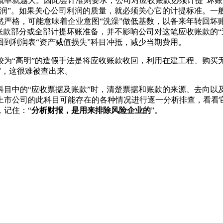
概率就越大。因此会计准则要求，公司对应收账款必须计提“坏账
利润”。如果关心公司利润的质量，就必须关心它的计提标准。一
然严格，可能意味着企业意图“洗澡”做低基数，以备来年转回坏
账款部分或全部计提坏账准备，并不影响公司对这笔应收账款的“
到利润表“资产减值损失”科目冲抵，减少当期费用。
较为“高明”的造假手法是将应收账款收回，利用在建工程、购买
”，这很难被查出来。
科目中的“应收票据及账款”时，清楚票据和账款的来源、去向以
上市公司的此科目可能存在的各种情况进行逐一分析排查，看看它
，记住：“
分析财报，是用来排除风险企业的
”。