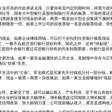
企业开具的付款承诺兑现，只要持有至约定到期时间，持票方就
用社等，国有大中型银行及股份制银行开具的银票，可靠程度还
到票据直接支付现金的承诺，商票一般是由大型企业集团下属财
要稍微差一些。如果上市公司的应收票据一直是由银票组成，突
的现金。如果企业继续用钱，可以打个折扣到任意银行换取现金，
定，一般不会超过现行银行贷款利率。除此之外，还有“转贴现”
，它是指中央银行通过买进银行持有的尚未到期票据，向银行提供
交易市场。如果一家非金融属性的上市企业，其财报中存在与正
玩“炒家”生意。
常生活中的“欠条”。常见模式是买家先不付钱或只付一部分钱，
：现金＞银票＞商票＞应收账款。如果一家企业能够做到“现款现
合同，卖家交了货，就可以确认收入，产生利润，至于有么有收
家企业的应收账款大幅增长，增长幅度超过同期收入增长幅度，
宽信用政策，加大赊销力度；公司提前确认收入，甚至是虚构收