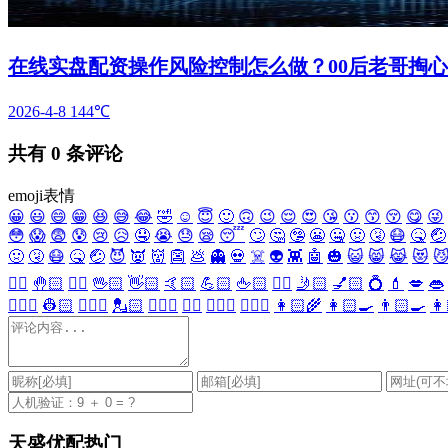
在线实盘配资操作风险控制怎么做？00后老哥掏
2026-4-8
144℃
共有
0
条评论
emoji表情
😀
😃
😄
😁
😆
😅
😂
🤣
☺️
😇
🙂
🙃
😉
😌
😍
😘
😗
😙
😚
😋
😜
😳
😱
😨
😰
😢
😥
🤤
😭
😓
😪
😴
🙄
🤔
🤥
😬
🤐
🤢
🤧
😷
🤒
🤕
🤢
🤧
😷
🤒
🤕
😈
👿
👹
👺
💩
👻
💀
☠️
👽
👾
🤖
🎃
😺
😸
😹
😻

✋🏻
🤚🏻
🖐🏻
🖖🏻
👋🏻
🤙🏻
💪🏻
🖕🏻
✍🏻
🤳🏻
💅🏻
💍
💄
💋
👄
👷🏻‍♀️
👷🏻
💂🏻‍♀️
💂🏻
🕵🏻‍♀️
🕵🏻
👩🏻‍⚕️
👨🏻‍⚕️
👩🏻‍🌾
👩🏻‍🍳
👨🏻‍🍳
👩
天盛优配热门