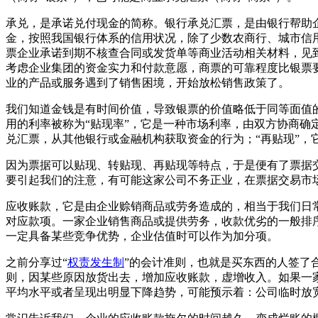
承兑，是承诺兑付现金的简称。银行承兑汇票，是由银行帮助
金，按照我国银行体系的信用状况，除了少数农商行、城市信
票企业承诺到期不核查合同或发货单等商业活动相关材料，见
考虑企业集团的资金实力和付款意愿，商票的可靠程度比银票
业的产品或服务遇到了销售困境，开始放松销售政策了。
我们知道金钱是有时间价值，导致银票的价值略低于同等面值
用的利率被称为“贴现率”，它是一种市场利率，由双方协商确
兑汇票，从其他银行或金融机构获取资金的行为；“再贴现”
因为票据可以贴现、转贴现、再贴现等特点，于是便有了票据
要引起我们的注意，有可能这家公司不务正业，在票据交易市场
应收账款，它是由企业赊销商品或劳务造成的，相当于我们日
对应款项。一家企业销售商品或提供劳务，收款优劣的一般排序
一定具备某些竞争优势，企业估值时可以作为加分项。
之前分享过“
权责发生制
”的会计准则，也就是买东西的人签了
则，因某些原因放货出去，增加应收账款，虚增收入。如果一
平均水平或者呈现出明显下降趋势，可能预示着：公司临时放