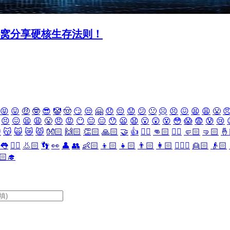
心窝分享硬核生存法则！
😝
😛
🤑
🤓
😎
🤡
🤠
😏
😒
🤗
😞
😔
😟
😕
🙁
☹️
😣
😖
😫
😩
😤

😣
😖
😫
😩
😤
😠
😡
😶
😐
😑
😯
😦
😧
😮
😲
😵
😳
😱
😨
😰
😢

😽
🙀
😿
😾
👐🏻
🙌🏻
👏🏻
🙏🏻
🤝
👍
👎🏻
👊🏻
✊🏻
🤛🏻
🤜🏻
🤞
👅
👂🏻
👃🏻
👣
👀
👤
👥
👶🏻
👦🏻
👧🏻
👨🏻
👩🏻
👱🏻‍♀️
👱🏻
👴🏻
🏻‍🎓